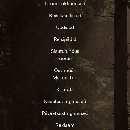
Lennupakkumised
Reisikaaslased
Uudised
Reisipildid
Sisuturundus
Foorum
Ost-müük
Mis on Trip
Kontakt
Kasutustingimused
Privaatsustingimused
Reklaam