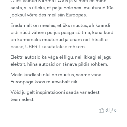
Olles käinud 5 korda LAVis ja viimati eelmine
aasta, siis ütleks, et palju pole seal muutunud 10a
jooksul võrreldes meil siin Euroopas.
Eredamalt on meeles, et üks muutus, afrikaandi
pidi nüüd vähem purjus peaga sõitma, kuna kord
on karmimaks muutunud ja enam nii lihtsalt ei
pääse, UBERit kasutatakse rohkem.
Elektri autosid ka väga ei liigu, neil ikkagi ei jagu
elektrit, hiina autosid on tänava pildis rohkem.
Meile kindlasti oluline muutus, saame vana
Euroopaga koos murevabalt riiki.
Võid julgelt inspiratsiooni saada vanadest
teemadest.
6
0