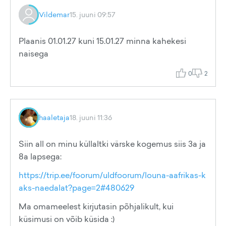
Vildemar
15. juuni 09:57
Plaanis 01.01.27 kuni 15.01.27 minna kahekesi
naisega
0
2
haaletaja
18. juuni 11:36
Siin all on minu küllaltki värske kogemus siis 3a ja
8a lapsega:
https://trip.ee/foorum/uldfoorum/louna-aafrikas-k
aks-naedalat?page=2#480629
Ma omameelest kirjutasin põhjalikult, kui
küsimusi on võib küsida :)