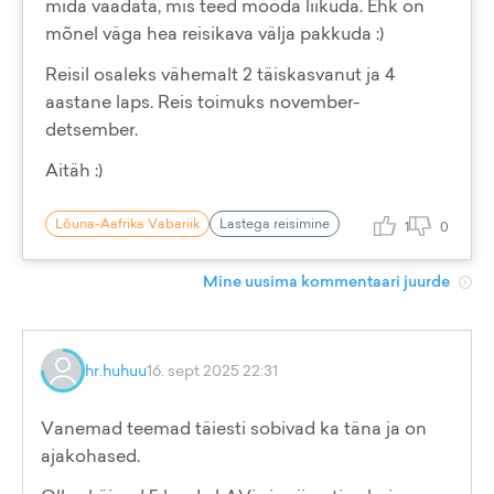
mida vaadata, mis teed mööda liikuda. Ehk on
mõnel väga hea reisikava välja pakkuda :)
Reisil osaleks vähemalt 2 täiskasvanut ja 4
aastane laps. Reis toimuks november-
detsember.
Aitäh :)
Lõuna-Aafrika Vabariik
Lastega reisimine
1
0
Mine uusima kommentaari juurde
hr.huhuu
16. sept 2025 22:31
Vanemad teemad täiesti sobivad ka täna ja on
ajakohased.