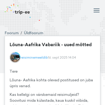
Foorum
/
Üldfoorum
Lõuna-Aafrika Vabariik - uued mõtted
reisiminemeeldib
16. sept 2025 14:04
Tere
Lõuna- Aafrika kohta olevad postitused on juba
üpris vanad.
Kas kellelgi on värskemaid reisimuljeid?
Soovitusi mida külastada, kaua kuskil viibida,