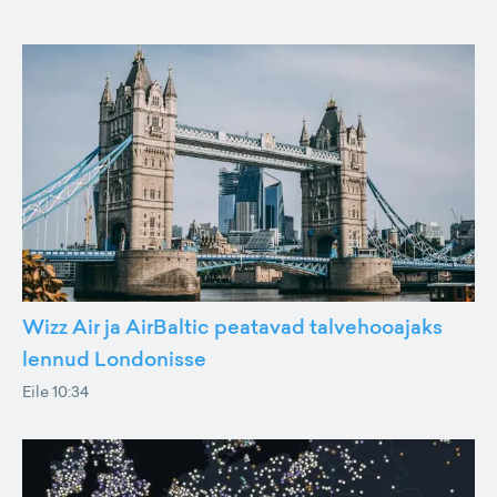
Wizz Air ja AirBaltic peatavad talvehooajaks
lennud Londonisse
Eile 10:34