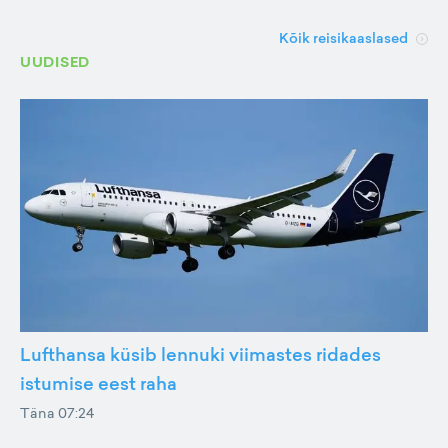
Kõik reisikaaslased
UUDISED
Lufthansa küsib lennuki viimastes ridades
istumise eest raha
Täna 07:24