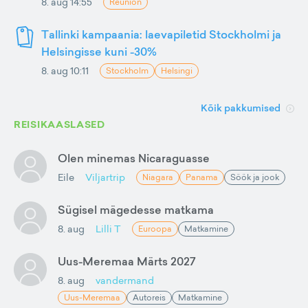
8. aug 14:55
Reunion
Tallinki kampaania: laevapiletid Stockholmi ja
Helsingisse kuni -30%
8. aug 10:11
Stockholm
Helsingi
Kõik pakkumised
REISIKAASLASED
Olen minemas Nicaraguasse
Eile
Viljartrip
Niagara
Panama
Söök ja jook
Sügisel mägedesse matkama
8. aug
Lilli T
Euroopa
Matkamine
Uus-Meremaa Märts 2027
8. aug
vandermand
Uus-Meremaa
Autoreis
Matkamine