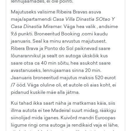
lennujaamades, ei ole pointi.
Majutuseks valisime Ribeira Bravas asuva
maja/apartamendi
Casa Villa Dinastia SOtao Y
Casa Dinastia Miramar.
Väga hea valik , andsime
9,6 punkti. Broneeritud Booking .comi kaudu
jaanuaris. Seal ka minu arvustus majutusest.
Ribera Brava ja Ponto do Sol paiknevad saare
lõunarannikul ja sealt on autoga ükskõik kus
saare otsa ca 40 min sõitu, hea asukoht saare
avastanuseks, lennujaamas sinna 20 min.
Jaanuaris broneeritud majutus maksis 520 eurot
/7 ööd. Väga oluline oli, et autole oli aias koht, ei
pidanud kuskile mäe alla jätma.
Kui tahad ikka saart näha ja matkamas käia, siis
iIlma autota ei tee Madeiral suurt midag, rääkigu
siinolijad mida iganes. Kuivõrd mandri Euroopas
liigume ringi oma autoga ja rendikaid vaja ei lähe,