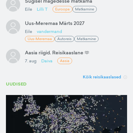
Sügisel mägedesse matkama
Eile
Lilli T
Euroopa
Matkamine
Uus-Meremaa Märts 2027
Eile
vandermand
Uus-Meremaa
Autoreis
Matkamine
Aasia riigid. Reisikaaslane 🫶
7. aug
Daiva
Aasia
Kõik reisikaaslased
UUDISED