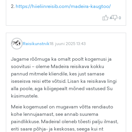
2.
https://hiieliinreisib.com/madeira-kaugtoo/
4
0
Reisikunstnik
18. juuni 2025 13:43
Jagame rõõmuga ka omalt poolt kogemusi ja
soovitusi – oleme Madeira reisikava kokku
pannud mitmele kliendile, kes just sarnase
iseseisva reisi ette võtsid. Lisan ka reisikava lingi
alla poole, aga kõigepealt mõned vastused Su
küsimustele.
Meie kogemusel on mugavam võtta rendiauto
kohe lennujaamast, see annab suurema
paindlikkuse. Madeiral oleneb tõesti palju ilmast,
eriti saare põhja- ja keskosas, seega kui nt