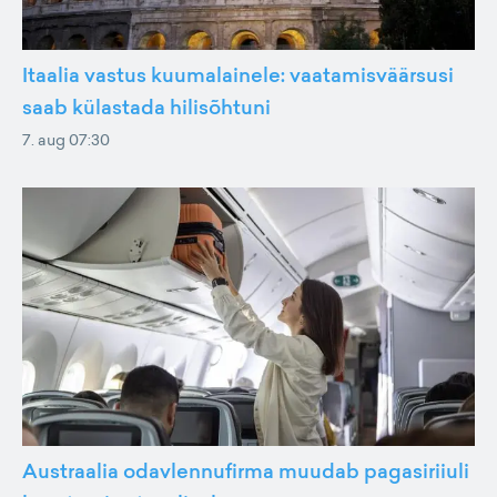
Itaalia vastus kuumalainele: vaatamisväärsusi
saab külastada hilisõhtuni
7. aug 07:30
Austraalia odavlennufirma muudab pagasiriiuli