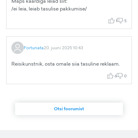
Maps kaardiga leiad siit:
/ei leia, leiab tasulise pakkumise/
1
5
Fortunata
20. juuni 2025 10:43
Reisikunstnik, osta omale siia tasuline reklaam.
6
0
Otsi foorumist