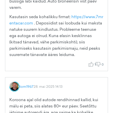
bussiga läbi käidud. Auto broneerisin vist päev
varem.
Kasutasin seda kohalikku firmat:
https://www.7mr
entacar.com
. Deposiidist sai loobuda kui maksta
natuke suurem kindlustus. Probleeme teenuse
ega autoga ei olnud. Kuna elasin kesklinnas
(kitsad tänavad, vähe parkimiskohti), siis
parkimiseks kasutasin parkimismaju, neid peaks
suuremate tänavate ääres leiduma.
1
0
tom1967
28. mai 2025 14:13
Koroona ajal olid autode rendihinnad kallid, kui
mälu ei peta, siis alates 80+ eur päev. Seetõttu
jätsime autorendi ära, aga saime ka kohalike