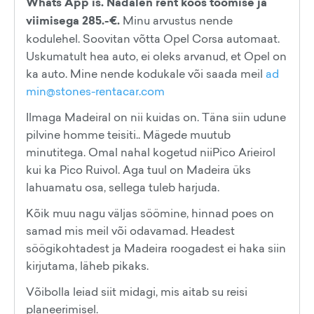
Whats App is. Nädalen rent koos toomise ja
viimisega 285.-€.
Minu arvustus nende
kodulehel. Soovitan võtta Opel Corsa automaat.
Uskumatult hea auto, ei oleks arvanud, et Opel on
ka auto. Mine nende kodukale või saada meil
ad
min@stones-rentacar.com
Ilmaga Madeiral on nii kuidas on. Täna siin udune
pilvine homme teisiti.. Mägede muutub
minutitega. Omal nahal kogetud niiPico Arieirol
kui ka Pico Ruivol. Aga tuul on Madeira üks
lahuamatu osa, sellega tuleb harjuda.
Kõik muu nagu väljas söömine, hinnad poes on
samad mis meil või odavamad. Headest
söögikohtadest ja Madeira roogadest ei haka siin
kirjutama, läheb pikaks.
Võibolla leiad siit midagi, mis aitab su reisi
planeerimisel.