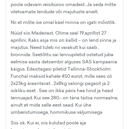
poole odavam reisibüroo omadest. Ja seda mitte
viletsamate lendude või majutuste arvelt.
Nii et mõte ise omal käel minna on igati mõistlik.
Nüüd siis Madeirast. Olime seal 19.aprillist 27
aprillini. Kaks asja mis on kallid – on lend sinna ja
majutus. Need tuleb nii varakult kui saab ,
bronnida. Seetõttu sai lennupiletid ostetud juba
eelmise aasta detsembri alguses SAS kampaania
käigus. Edasitagasi piletid Tallinna-Stockholm
Funchal maksid kahele 450 eurot, mille sees oli
2x23kg äraantavat , 2x8kg salongi pagasit ja 2
isikliku eset . See on ikka päris hea hind ja head
lennuajad. Kui see 280.- on täna täitsa normaalne,
ainult et mida selle eest saad. Kui ühe
ümberistumisega, hommikuse väljumisega
Siis ok. Kui ei, siis kulutad poole aja