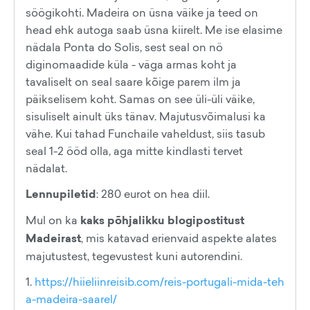
söögikohti. Madeira on üsna väike ja teed on
head ehk autoga saab üsna kiirelt. Me ise elasime
nädala Ponta do Solis, sest seal on nö
diginomaadide küla - väga armas koht ja
tavaliselt on seal saare kõige parem ilm ja
päikselisem koht. Samas on see üli-üli väike,
sisuliselt ainult üks tänav. Majutusvõimalusi ka
vähe. Kui tahad Funchaile vaheldust, siis tasub
seal 1-2 ööd olla, aga mitte kindlasti tervet
nädalat.
Lennupiletid
: 280 eurot on hea diil.
Mul on ka
kaks põhjalikku blogipostitust
Madeirast
, mis katavad erienvaid aspekte alates
majutustest, tegevustest kuni autorendini.
1.
https://hiieliinreisib.com/reis-portugali-mida-teh
a-madeira-saarel/