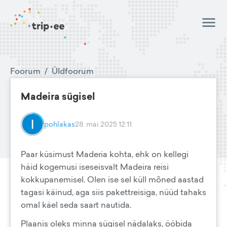
Foorum
/
Üldfoorum
Madeira sügisel
pohlakas
28. mai 2025 12:11
Paar küsimust Maderia kohta, ehk on kellegi
häid kogemusi iseseisvalt Madeira reisi
kokkupanemisel. Olen ise sel küll mõned aastad
tagasi käinud, aga siis pakettreisiga, nüüd tahaks
omal käel seda saart nautida.
Plaanis oleks minna sügisel nädalaks, ööbida