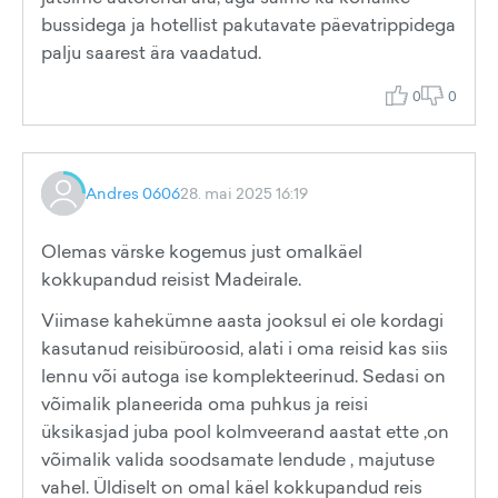
bussidega ja hotellist pakutavate päevatrippidega
palju saarest ära vaadatud.
0
0
Andres 0606
28. mai 2025 16:19
Olemas värske kogemus just omalkäel
kokkupandud reisist Madeirale.
Viimase kahekümne aasta jooksul ei ole kordagi
kasutanud reisibüroosid, alati i oma reisid kas siis
lennu või autoga ise komplekteerinud. Sedasi on
võimalik planeerida oma puhkus ja reisi
üksikasjad juba pool kolmveerand aastat ette ,on
võimalik valida soodsamate lendude , majutuse
vahel. Üldiselt on omal käel kokkupandud reis