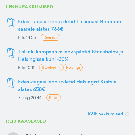
LENNUPAKKUMISED
Edasi-tagasi lennupiletid Tallinnast Réunioni
saarele alates 766€
Eile 14:55
Reunion
Tallinki kampaania: laevapiletid Stockholmi ja
Helsingisse kuni -30%
Eile 10:11
Stockholm
Helsingi
Edasi-tagasi lennupiletid Helsingist Krabile
alates 658€
7. aug 20:44
Krabi
Kõik pakkumised
REISIKAASLASED