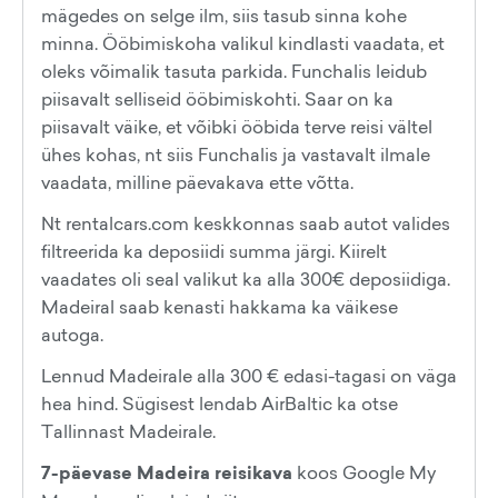
mägedes on selge ilm, siis tasub sinna kohe
minna. Ööbimiskoha valikul kindlasti vaadata, et
oleks võimalik tasuta parkida. Funchalis leidub
piisavalt selliseid ööbimiskohti. Saar on ka
piisavalt väike, et võibki ööbida terve reisi vältel
ühes kohas, nt siis Funchalis ja vastavalt ilmale
vaadata, milline päevakava ette võtta.
Nt rentalcars.com keskkonnas saab autot valides
filtreerida ka deposiidi summa järgi. Kiirelt
vaadates oli seal valikut ka alla 300€ deposiidiga.
Madeiral saab kenasti hakkama ka väikese
autoga.
Lennud Madeirale alla 300 € edasi-tagasi on väga
hea hind. Sügisest lendab AirBaltic ka otse
Tallinnast Madeirale.
7-päevase Madeira reisikava
koos Google My