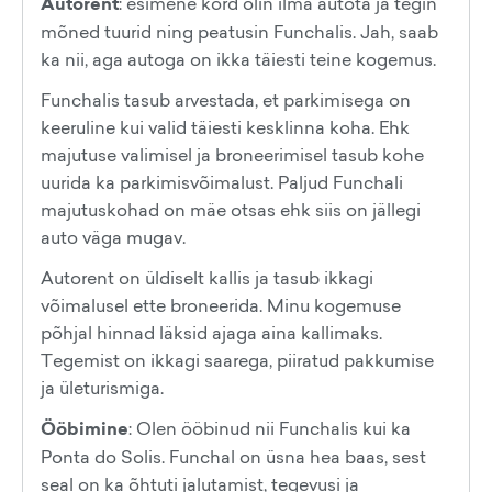
Autorent
: esimene kord olin ilma autota ja tegin
mõned tuurid ning peatusin Funchalis. Jah, saab
ka nii, aga autoga on ikka täiesti teine kogemus.
Funchalis tasub arvestada, et parkimisega on
keeruline kui valid täiesti kesklinna koha. Ehk
majutuse valimisel ja broneerimisel tasub kohe
uurida ka parkimisvõimalust. Paljud Funchali
majutuskohad on mäe otsas ehk siis on jällegi
auto väga mugav.
Autorent on üldiselt kallis ja tasub ikkagi
võimalusel ette broneerida. Minu kogemuse
põhjal hinnad läksid ajaga aina kallimaks.
Tegemist on ikkagi saarega, piiratud pakkumise
ja ületurismiga.
Ööbimine
: Olen ööbinud nii Funchalis kui ka
Ponta do Solis. Funchal on üsna hea baas, sest
seal on ka õhtuti jalutamist, tegevusi ja