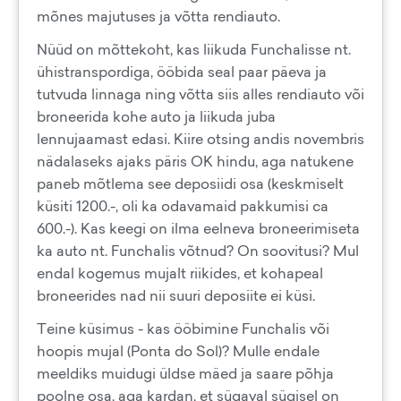
mõnes majutuses ja võtta rendiauto.
Nüüd on mõttekoht, kas liikuda Funchalisse nt.
ühistranspordiga, ööbida seal paar päeva ja
tutvuda linnaga ning võtta siis alles rendiauto või
broneerida kohe auto ja liikuda juba
lennujaamast edasi. Kiire otsing andis novembris
nädalaseks ajaks päris OK hindu, aga natukene
paneb mõtlema see deposiidi osa (keskmiselt
küsiti 1200.-, oli ka odavamaid pakkumisi ca
600.-). Kas keegi on ilma eelneva broneerimiseta
ka auto nt. Funchalis võtnud? On soovitusi? Mul
endal kogemus mujalt riikides, et kohapeal
broneerides nad nii suuri deposiite ei küsi.
Teine küsimus - kas ööbimine Funchalis või
hoopis mujal (Ponta do Sol)? Mulle endale
meeldiks muidugi üldse mäed ja saare põhja
poolne osa, aga kardan, et sügaval sügisel on