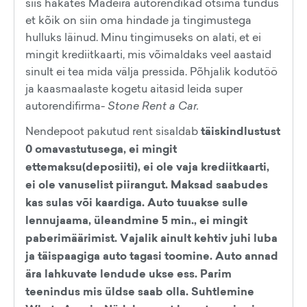
siis hakates Madeira autorendikad otsima tundus
et kõik on siin oma hindade ja tingimustega
hulluks läinud. Minu tingimuseks on alati, et ei
mingit krediitkaarti, mis võimaldaks veel aastaid
sinult ei tea mida välja pressida. Põhjalik kodutöö
ja kaasmaalaste kogetu aitasid leida super
autorendifirma-
Stone Rent a Car.
Nendepoot pakutud rent sisaldab
täiskindlustust
0 omavastutusega, ei mingit
ettemaksu(deposiiti), ei ole vaja krediitkaarti,
ei ole vanuselist piirangut. Maksad saabudes
kas sulas või kaardiga. Auto tuuakse sulle
lennujaama, üleandmine 5 min., ei mingit
paberimäärimist. Vajalik ainult kehtiv juhi luba
ja täispaagiga auto tagasi toomine. Auto annad
ära lahkuvate lendude ukse ess. Parim
teenindus mis üldse saab olla. Suhtlemine