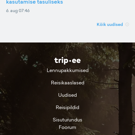
kasutamise tasuliseks
6. aug 07:46
Kõik uudised
Lennupakkumised
Reisikaaslased
Uudised
Reisipildid
Sisuturundus
Foorum