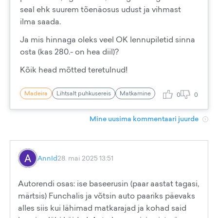
seal ehk suurem tõenäosus udust ja vihmast
ilma saada.
Ja mis hinnaga oleks veel OK lennupiletid sinna
osta (kas 280.- on hea diil)?
Kõik head mõtted teretulnud!
Madeira
Lihtsalt puhkusereis
Matkamine
0
0
Mine uusima kommentaari juurde
AnnId
28. mai 2025 13:51
Autorendi osas: ise baseerusin (paar aastat tagasi,
märtsis) Funchalis ja võtsin auto paariks päevaks
alles siis kui lähimad matkarajad ja kohad said