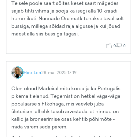
Teisele poole saart sõites keset saart mägedes
sajab tihti vihma ja sooja ka isegi alla 10 kraadi
hommikuti. Nunnade Oru matk tehakse tavaliselt
bussiga, millega sõidad raja algusse ja kui jõuad
mäest alla siis bussiga tagasi.
0
0
Hiie-Liin
28. mai 2025 17:19
Olen olnud Madeiral mitu korda ja ka Portugalis
pikemalt elanud. Tegemist on hetkel väga-väga
populaarse sihtkohaga, mis vaevleb juba
ületurismi all ehk tasub arvestada. et hinnad on
kallid ja broneerimise osas kehtib põhimõte -
mida varem seda parem.