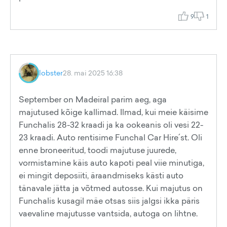
9
1
lobster
28. mai 2025 16:38
September on Madeiral parim aeg, aga
majutused kõige kallimad. Ilmad, kui meie käisime
Funchalis 28-32 kraadi ja ka ookeanis oli vesi 22-
23 kraadi. Auto rentisime Funchal Car Hire´st. Oli
enne broneeritud, toodi majutuse juurede,
vormistamine käis auto kapoti peal viie minutiga,
ei mingit deposiiti, äraandmiseks kästi auto
tänavale jätta ja võtmed autosse. Kui majutus on
Funchalis kusagil mäe otsas siis jalgsi ikka päris
vaevaline majutusse vantsida, autoga on lihtne.