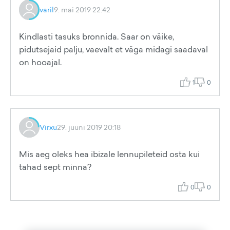
varil
9. mai 2019 22:42
Kindlasti tasuks bronnida. Saar on väike,
pidutsejaid palju, vaevalt et väga midagi saadaval
on hooajal.
1
0
Virxu
29. juuni 2019 20:18
Mis aeg oleks hea ibizale lennupileteid osta kui
tahad sept minna?
0
0