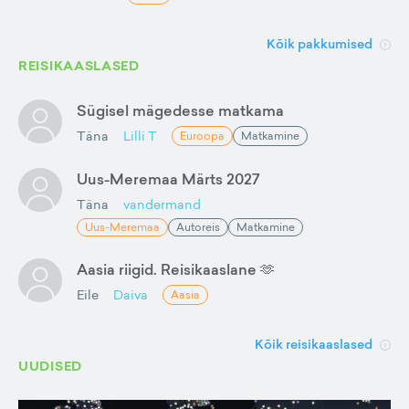
Kõik pakkumised
REISIKAASLASED
Sügisel mägedesse matkama
Täna
Lilli T
Euroopa
Matkamine
Uus-Meremaa Märts 2027
Täna
vandermand
Uus-Meremaa
Autoreis
Matkamine
Aasia riigid. Reisikaaslane 🫶
Eile
Daiva
Aasia
Kõik reisikaaslased
UUDISED