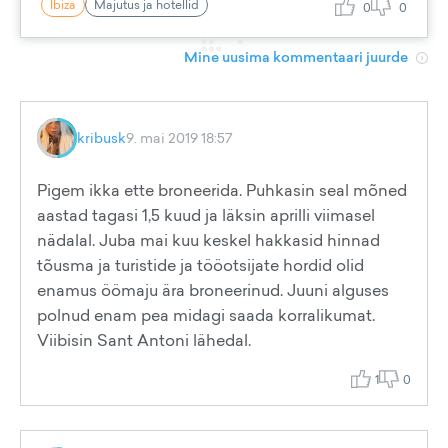
Ibiza
Majutus ja hotellid
0
0
Mine uusima kommentaari juurde
kribusk
9. mai 2019 18:57
Pigem ikka ette broneerida. Puhkasin seal mõned
aastad tagasi 1,5 kuud ja läksin aprilli viimasel
nädalal. Juba mai kuu keskel hakkasid hinnad
tõusma ja turistide ja tööotsijate hordid olid
enamus öömaju ära broneerinud. Juuni alguses
polnud enam pea midagi saada korralikumat.
Viibisin Sant Antoni lähedal.
1
0