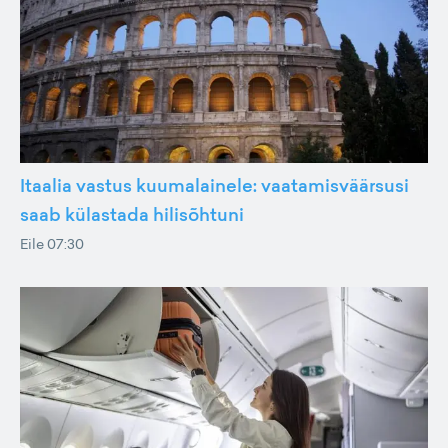
Itaalia vastus kuumalainele: vaatamisväärsusi
saab külastada hilisõhtuni
Eile 07:30