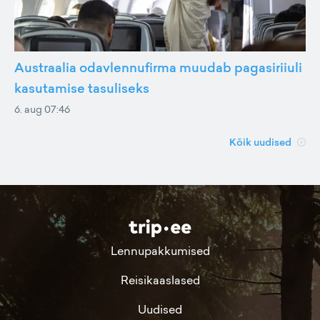
Austraalia odavlennufirma muudab pagasiriiuli
kasutamise tasuliseks
6. aug 07:46
Kõik uudised
Lennupakkumised
Reisikaaslased
Uudised