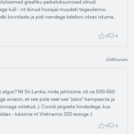
 olulisemad graafiku paikaloksumised olnud.
ega küll - nt läinud hooajal muudeti tagasilennu
udki kinnitada ja pidi nendega telefoni otsas istuma,
0
0
Üldfoorum
i algus? Nt Sri Lanka, mida jahtisime, oli ca 500-550
ga arvasin, et see pole veel see "päris" kampaania ja
hinnaga ostetud...). Covidi järgsete hindadega, kus
reldav - käisime nt Vietnamis 320 euroga :)
0
0