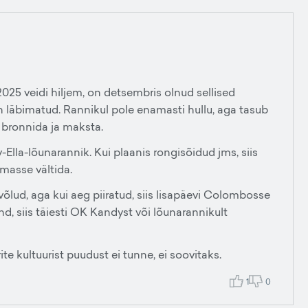
2025 veidi hiljem, on detsembris olnud sellised
n läbimatud. Rannikul pole enamasti hullu, aga tasub
a bronnida ja maksta.
lla-lõunarannik. Kui plaanis rongisõidud jms, siis
 masse vältida.
õlud, aga kui aeg piiratud, siis lisapäevi Colombosse
d, siis täiesti OK Kandyst või lõunarannikult
e kultuurist puudust ei tunne, ei soovitaks.
1
0