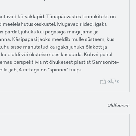
utavad kõrvaklapid. Tänapäevastes lennukiteks on
 meelelahutuskeskustel. Mugavad riided, igaks
pardal, juhuks kui pagasiga mingi jama, ja
anna. Käsipagasi jaoks meeldib mulle süsteem, kus
kuhu sisse mahutatud ka igaks juhuks õlakott ja
ka eraldi või üksteise sees kasutada. Kohvri puhul
ikemas perspektiivis nt õhukesest plastist Samsonite-
a, jah, 4 rattaga nn "spinner" tüüpi.
0
0
Üldfoorum