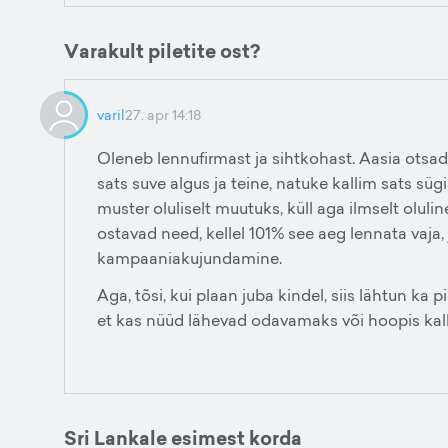
Varakult piletite ost?
varil
27. apr 14:18
Oleneb lennufirmast ja sihtkohast. Aasia ot
sats suve algus ja teine, natuke kallim sats süg
muster oluliselt muutuks, küll aga ilmselt olulin
ostavad need, kellel 101% see aeg lennata vaj
kampaaniakujundamine.
Aga, tõsi, kui plaan juba kindel, siis lähtun ka 
et kas nüüd lähevad odavamaks või hoopis kal
Sri Lankale esimest korda