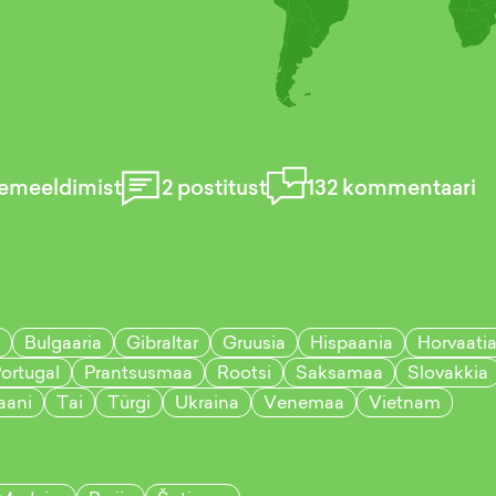
emeeldimist
2
postitust
132
kommentaari
Bulgaaria
Gibraltar
Gruusia
Hispaania
Horvaati
ortugal
Prantsusmaa
Rootsi
Saksamaa
Slovakkia
aani
Tai
Türgi
Ukraina
Venemaa
Vietnam