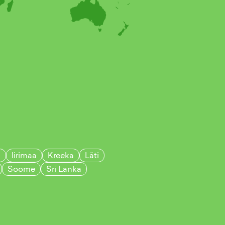
a
Iirimaa
Kreeka
Läti
Soome
Sri Lanka