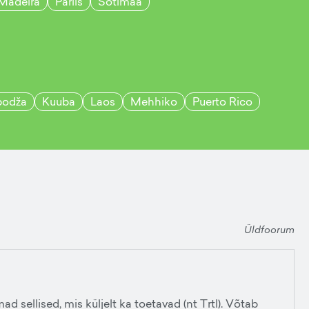
Madeira
Pariis
Šotimaa
odža
Kuuba
Laos
Mehhiko
Puerto Rico
Üldfoorum
ad sellised, mis küljelt ka toetavad (nt Trtl). Võtab