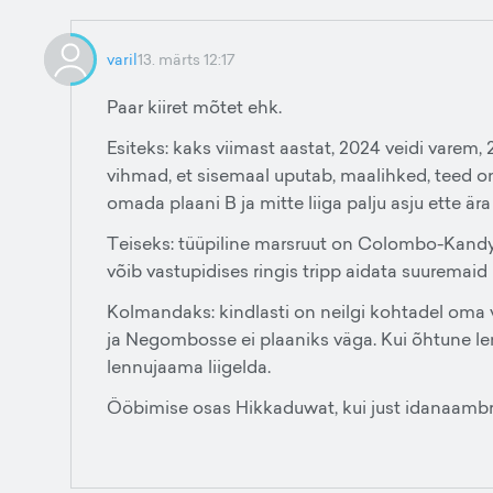
varil
13. märts 12:17
Paar kiiret mõtet ehk.
Esiteks: kaks viimast aastat, 2024 veidi varem, 
vihmad, et sisemaal uputab, maalihked, teed o
omada plaani B ja mitte liiga palju asju ette är
Teiseks: tüüpiline marsruut on Colombo-Kandy-E
võib vastupidises ringis tripp aidata suuremaid
Kolmandaks: kindlasti on neilgi kohtadel oma v
ja Negombosse ei plaaniks väga. Kui õhtune len
lennujaama liigelda.
Ööbimise osas Hikkaduwat, kui just idanaambrit