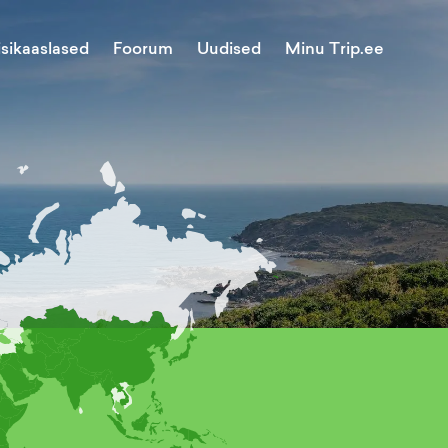
Minu Trip.ee
isikaaslased
Foorum
Uudised