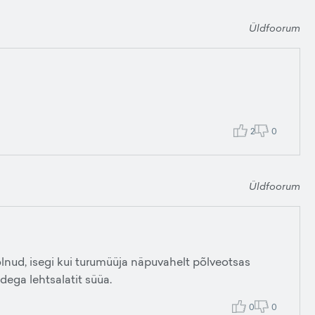
Üldfoorum
2
0
Üldfoorum
olnud, isegi kui turumüüja näpuvahelt põlveotsas
dega lehtsalatit süüa.
0
0