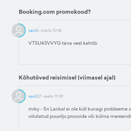
Booking.com promokood?
varil
6. märts 10:18
VT5U43VVYG täna veel kehtib
Kõhutõved reisimisel (viimasel ajal)
varil
27. veebr 11:39
mrky - Sri Lankal ei ole küll kunagi probleeme 
viilutatud puuvilju proovida või külma mereandi