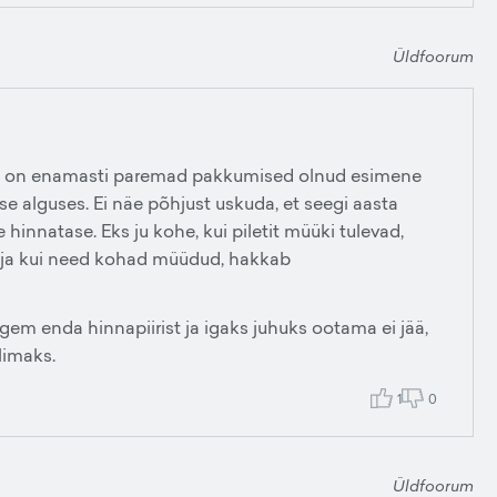
Üldfoorum
sad on enamasti paremad pakkumised olnud esimene
ise alguses. Ei näe põhjust uskuda, et seegi aasta
e hinnatase. Eks ju kohe, kui piletit müüki tulevad,
a, ja kui need kohad müüdud, hakkab
pigem enda hinnapiirist ja igaks juhuks ootama ei jää,
limaks.
1
0
Üldfoorum