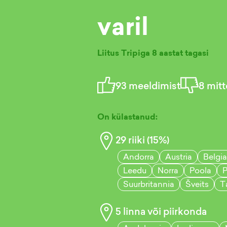
varil
Liitus Tripiga
8 aastat tagasi
93
meeldimist
8
mitt
On külastanud:
29
riiki (
15
%)
Andorra
Austria
Belgia
Leedu
Norra
Poola
P
Suurbritannia
Šveits
T
5
linna või piirkonda