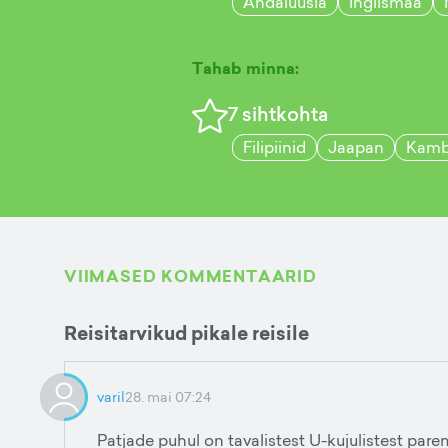
Andaluusia
Inglismaa
Tahab minna:
7
sihtkohta
Filipiinid
Jaapan
Kamb
VIIMASED KOMMENTAARID
Reisitarvikud pikale reisile
varil
28. mai 07:24
Patjade puhul on tavalistest U-kujulistest parem