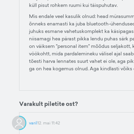
küll pisut rohkem ruumi kui täispuhutav.
Mis endale veel kasulik olnud: head mürasumm
õnneks enamasti ka juba bluetooth-ühendused
juhuks esmane vahetuskomplekt ka käsipagasis 
niisamagi hea pärast pikka lendu puhas särk p
on väiksem "personal item" mõõdus seljakott, 
vöökohtt, mida pardalemineku välisel ajal saab 
tõesti harva lennates suurt vahet ei ole, aga p
ga on hea kogemus olnud. Aga kindlasti võiks oll
Varakult piletite ost?
varil
12. mai 11:42