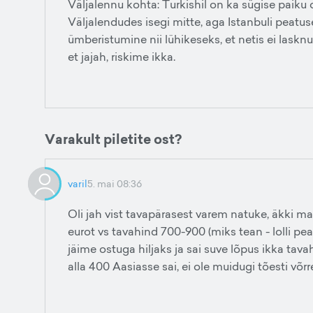
Väljalennu kohta: Turkishil on ka sügise paiku
Väljalendudes isegi mitte, aga Istanbuli peatus
ümberistumine nii lühikeseks, et netis ei laskn
et jajah, riskime ikka.
Varakult piletite ost?
varil
5. mai 08:36
Oli jah vist tavapärasest varem natuke, äkki ma
eurot vs tavahind 700-900 (miks tean - lolli pea
jäime ostuga hiljaks ja sai suve lõpus ikka tava
alla 400 Aasiasse sai, ei ole muidugi tõesti võr