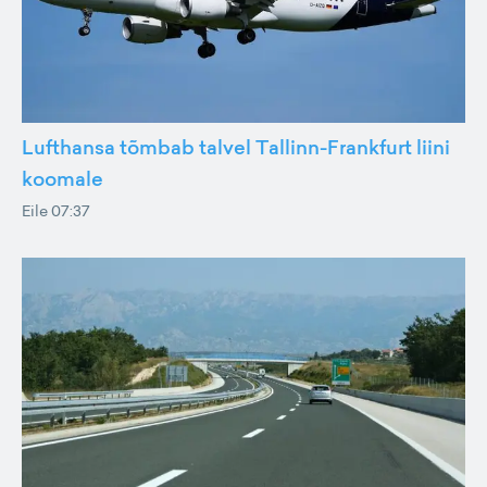
Lufthansa tõmbab talvel Tallinn-Frankfurt liini
koomale
Eile 07:37