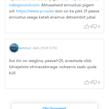
nderground.com
. Aktuaalseid ennustusi pigem
siit:
https://www.yr.no/en
(siin on ka pikk 21 päeva
ennustus seega katab enamus detsembrit juba).
0
0
lemmu
1. dets 2024 12:50
Ilus ilm on reeglina, päeval+25, arvestada võib
lühiajaliste vihmasabinaga. ookeanis saab ujuda
küll.
0
0
Otsi foorumist