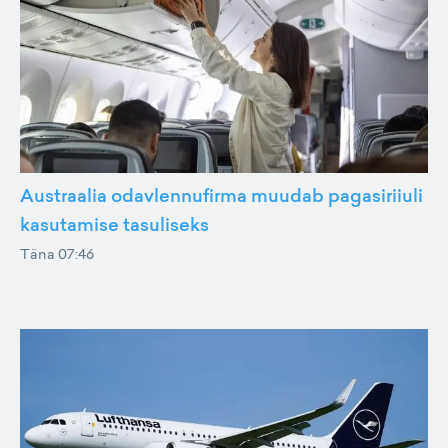
Austraalia odavlennufirma muudab pagasiriiuli
kasutamise tasuliseks
Täna 07:46