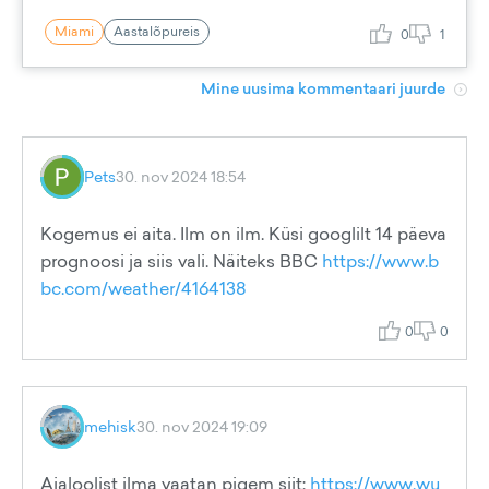
Miami
Aastalõpureis
0
1
Mine uusima kommentaari juurde
Pets
30. nov 2024 18:54
Kogemus ei aita. Ilm on ilm. Küsi googlilt 14 päeva
prognoosi ja siis vali. Näiteks BBC
https://www.b
bc.com/weather/4164138
0
0
mehisk
30. nov 2024 19:09
Ajaloolist ilma vaatan pigem siit:
https://www.wu