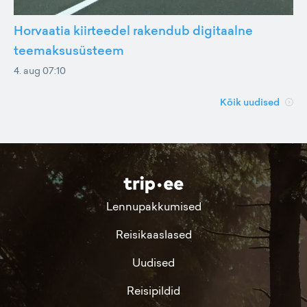
Horvaatia kiirteedel rakendub digitaalne
teemaksusüsteem
4. aug 07:10
Kõik uudised
Lennupakkumised
Reisikaaslased
Uudised
Reisipildid