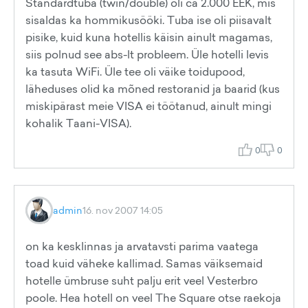
Standardtuba (twin/double) oli ca 2.000 EEK, mis
sisaldas ka hommikusööki. Tuba ise oli piisavalt
pisike, kuid kuna hotellis käisin ainult magamas,
siis polnud see abs-lt probleem. Üle hotelli levis
ka tasuta WiFi. Üle tee oli väike toidupood,
läheduses olid ka mõned restoranid ja baarid (kus
miskipärast meie VISA ei töötanud, ainult mingi
kohalik Taani-VISA).
0
0
admin
16. nov 2007 14:05
on ka kesklinnas ja arvatavsti parima vaatega
toad kuid väheke kallimad. Samas väiksemaid
hotelle ümbruse suht palju erit veel Vesterbro
poole. Hea hotell on veel The Square otse raekoja