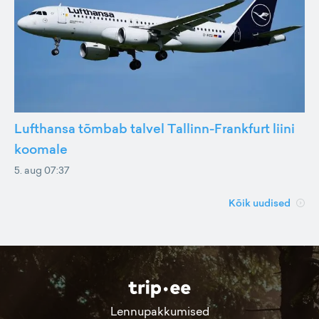
Lufthansa tõmbab talvel Tallinn-Frankfurt liini
koomale
5. aug 07:37
Kõik uudised
Lennupakkumised