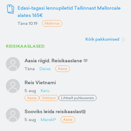
Edasi-tagasi lennupiletid Tallinnast Mallorcale
alates 165€
Täna 10:19
Mallorca
Kõik pakkumised
REISIKAASLASED
Aasia riigid. Reisikaaslane 🫶
Täna
Daiva
Aasia
Reis Vietnami
5. aug
Karu
Aasia
Vietnam
Lihtsalt puhkusereis
Sooviks leida reisikaaslast))
5. aug
MarekP
Aasia