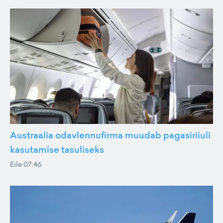
Austraalia odavlennufirma muudab pagasiriiuli
kasutamise tasuliseks
Eile 07:46