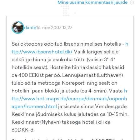
Mine uusima kommentaari juurde
dante
16. nov 2007 13:27
Sai oktoobris ööbitud Ibsens nimelises hotellis -
h
ttp://www.ibsenshotel.dk/
Valik langes sellele
eelkõige hinna ja asukoha tõttu (valisin 3*-4*
hotellide seast). Hostelite hinnaklassid hakkasid
ca 400 EEKist per öö. Lennujaamast (Lufthaven)
tuleb sõita metrooga Norreporti ning sealt on
hotellini paari blokki jalutada (ca 4-5min). Vaata
h
ttp://www.hot-maps.de/europe/denmark/copenh
agen/homeen.html
ja sisesta sinna Vendersgade.
Kesklinna jõudmiseks kulus jalutades ca 10-15min.
Kesklinnast (Nyhavn) taksoga hotelli oli ca
60DKK-d.