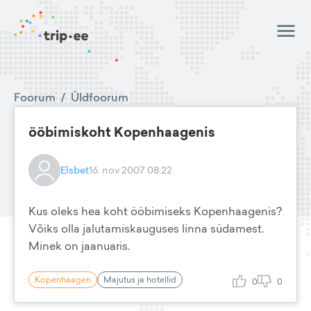
Foorum
/
Üldfoorum
ööbimiskoht Kopenhaagenis
Elsbet
16. nov 2007 08:22
Kus oleks hea koht ööbimiseks Kopenhaagenis?
Võiks olla jalutamiskauguses linna südamest.
Minek on jaanuaris.
Kopenhaagen
Majutus ja hotellid
0
0