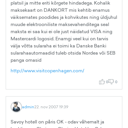
platsil ja mitte eriti kõrgete hindadega. Kohalik
maksekaart on DANKORT mis kehtib enamus
väiksemates poodides ja kohvikutes ning üldjuhul
muude elektrooniliste maksevahenditega seal
maksta ei saa kui ei ole just näidatud VISA ning
Mastercardi logosid. Enamgi veel kui on tarvis
välja võtta sularaha ei toimi ka Danske Banki
sularahaautomaadid tuleb otsida Nordea või SEB
panga omasid
http://www.visitcopenhagen.com/
0
0
admin
22. nov 2007 19:39
Savoy hotell on påris OK - odav våhemalt ja