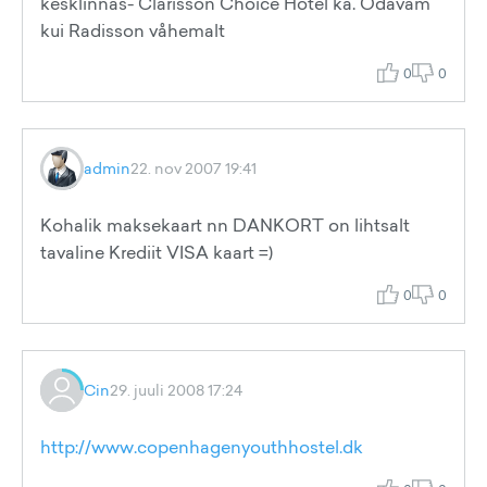
kesklinnas- Clarisson Choice Hotel ka. Odavam
kui Radisson våhemalt
0
0
admin
22. nov 2007 19:41
Kohalik maksekaart nn DANKORT on lihtsalt
tavaline Krediit VISA kaart =)
0
0
Cin
29. juuli 2008 17:24
http://www.copenhagenyouthhostel.dk