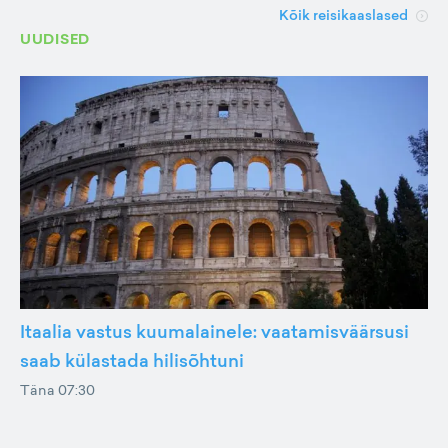
Kõik reisikaaslased
UUDISED
Itaalia vastus kuumalainele: vaatamisväärsusi
saab külastada hilisõhtuni
Täna 07:30