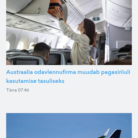
Austraalia odavlennufirma muudab pagasiriiuli
kasutamise tasuliseks
Täna 07:46