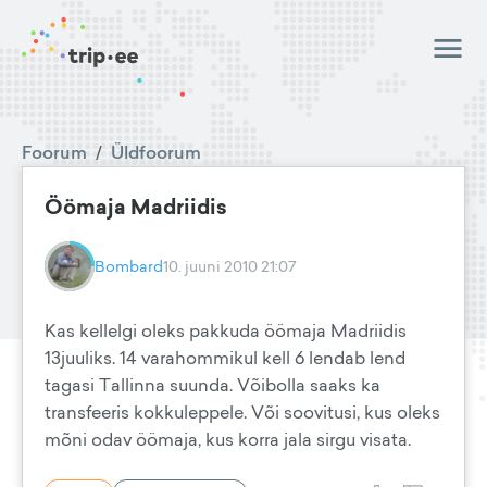
Foorum
/
Üldfoorum
Öömaja Madriidis
Bombard
10. juuni 2010 21:07
Kas kellelgi oleks pakkuda öömaja Madriidis
13juuliks. 14 varahommikul kell 6 lendab lend
tagasi Tallinna suunda. Võibolla saaks ka
transfeeris kokkuleppele. Või soovitusi, kus oleks
mõni odav öömaja, kus korra jala sirgu visata.