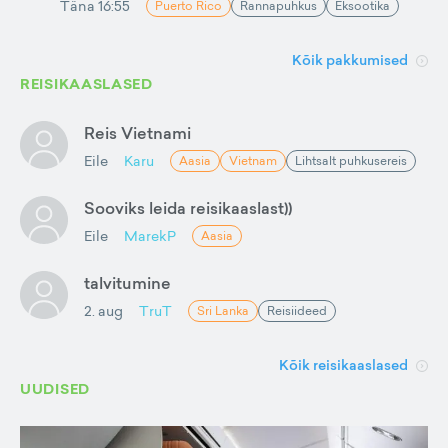
Täna 16:55
Puerto Rico
Rannapuhkus
Eksootika
Kõik pakkumised
REISIKAASLASED
Reis Vietnami
Eile
Karu
Aasia
Vietnam
Lihtsalt puhkusereis
Sooviks leida reisikaaslast))
Eile
MarekP
Aasia
talvitumine
2. aug
TruT
Sri Lanka
Reisiideed
Kõik reisikaaslased
UUDISED