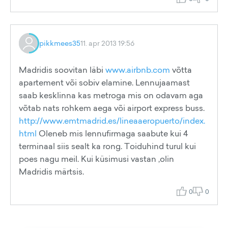
pikkmees35
11. apr 2013 19:56
Madridis soovitan läbi
www.airbnb.com
võtta
apartement või sobiv elamine. Lennujaamast
saab kesklinna kas metroga mis on odavam aga
võtab nats rohkem aega või airport express buss.
http://www.emtmadrid.es/lineaaeropuerto/index.
html
Oleneb mis lennufirmaga saabute kui 4
terminaal siis sealt ka rong. Toiduhind turul kui
poes nagu meil. Kui küsimusi vastan ,olin
Madridis märtsis.
0
0