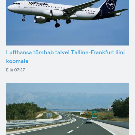
Lufthansa tõmbab talvel Tallinn-Frankfurt liini
koomale
Eile 07:37