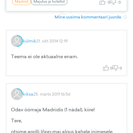
Madriid
Majutus ja hotellid
0
0
Mine uusima kommentaari juurde
külmik
21. okt 2014 12:19
Teema ei ole aktuaalne enam.
0
0
kiksa
25. märts 2011 16:56
Odav öömaja Madriidis (1 nädal), kiire!
Tere,
otsime aprilli lõpp-mai algus kahele inimesele