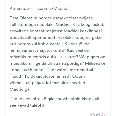
Anna nõu - Hispaania/Madrid!!
Tere Oleme minemas esmakordset neljase
seltskonnaga nädalaks Madridi. Kas keegi oskab
soovitada sootsat majutust Madridi kesklinnas?
Soovitavalt apartamenti, et oleks kööginurgake
kus hommikul kohvi keeta :) Kuidas jõuda
lennujaamast majutuskohta? Kas seal on
mõistlikum rentida auto – siis kust? Või pigem on
mõistlikum liigelda ühistrantspordiga? Millised on
kohalikud hinnad? Tänavatoit, restoranitoit?
Turud? Toidukaupluste hinnad? Ootan
võimalikult palju infot mis oleks seotud
Madridiga.
Tänud juba ette kõigile soovitajatele. Ning küll
see kevad tuleb! :)
0
0