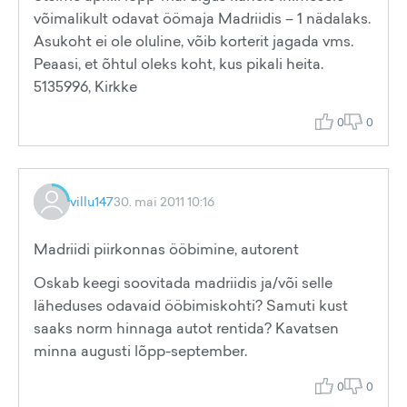
võimalikult odavat öömaja Madriidis – 1 nädalaks.
Asukoht ei ole oluline, võib korterit jagada vms.
Peaasi, et õhtul oleks koht, kus pikali heita.
5135996, Kirkke
0
0
villu147
30. mai 2011 10:16
Madriidi piirkonnas ööbimine, autorent
Oskab keegi soovitada madriidis ja/või selle
läheduses odavaid ööbimiskohti? Samuti kust
saaks norm hinnaga autot rentida? Kavatsen
minna augusti lõpp-september.
0
0