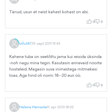
Tänud, usun et neist kahest kohast on abi.
0
0
villu147
29. sept 2011 19:43
Kahene tuba on seetõttu jama kui reisida üksinda
-noh nagu mina tegin. Kasutasin erinevaid noorte
hosteleid. Magasin suva inimestega mitmekesi
toas, Aga hind oli norm: 18--20 euri öö.
0
0
Helena Heinaste
11. apr 2013 18:02