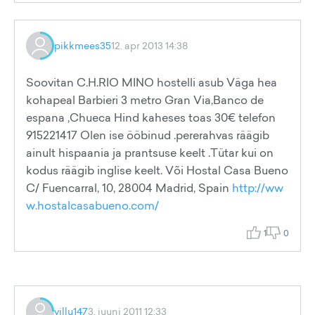
pikkmees35
12. apr 2013 14:38
Soovitan C.H.RIO MINO hostelli asub Väga hea
kohapeal Barbieri 3 metro Gran Via,Banco de
espana ,Chueca Hind kaheses toas 30€ telefon
915221417 Olen ise ööbinud .pererahvas räägib
ainult hispaania ja prantsuse keelt .Tütar kui on
kodus räägib inglise keelt. Või Hostal Casa Bueno
C/ Fuencarral, 10, 28004 Madrid, Spain
http://ww
w.hostalcasabueno.com/
1
0
villu147
3. juuni 2011 12:33