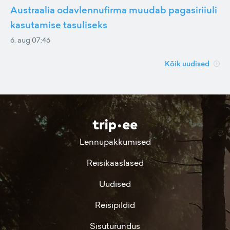
Austraalia odavlennufirma muudab pagasiriiuli
kasutamise tasuliseks
6. aug 07:46
Kõik uudised
Lennupakkumised
Reisikaaslased
Uudised
Reisipildid
Sisuturundus