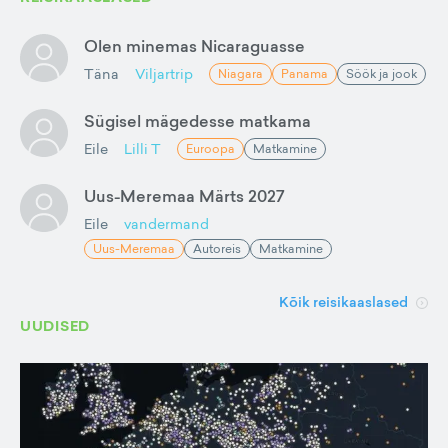
Olen minemas Nicaraguasse
Täna
Viljartrip
Niagara
Panama
Söök ja jook
Sügisel mägedesse matkama
Eile
Lilli T
Euroopa
Matkamine
Uus-Meremaa Märts 2027
Eile
vandermand
Uus-Meremaa
Autoreis
Matkamine
Kõik reisikaaslased
UUDISED