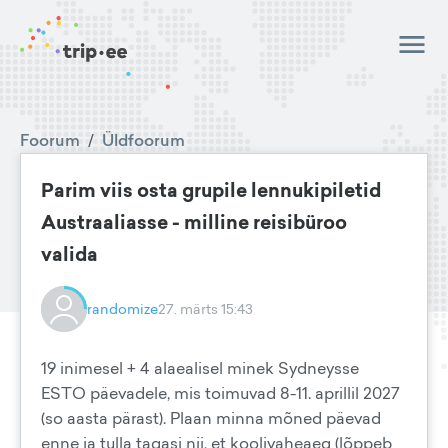
Foorum
/
Üldfoorum
Parim viis osta grupile lennukipiletid
Austraaliasse - milline reisibüroo
valida
randomize
27. märts 15:43
19 inimesel + 4 alaealisel minek Sydneysse
ESTO päevadele, mis toimuvad 8-11. aprillil 2027
(so aasta pärast). Plaan minna mõned päevad
enne ja tulla tagasi nii, et koolivaheaeg (lõppeb