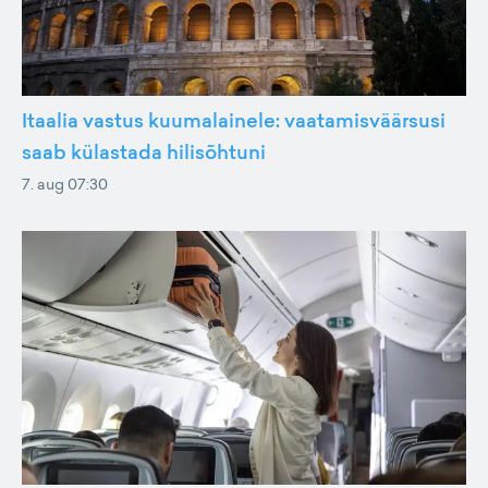
Itaalia vastus kuumalainele: vaatamisväärsusi
saab külastada hilisõhtuni
7. aug 07:30