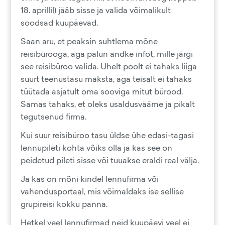
18. aprillil) jääb sisse ja valida võimalikult
soodsad kuupäevad.
Saan aru, et peaksin suhtlema mõne
reisibürooga, aga palun andke infot, mille järgi
see reisibüroo valida. Ühelt poolt ei tahaks liiga
suurt teenustasu maksta, aga teisalt ei tahaks
tüütada asjatult oma sooviga mitut bürood.
Samas tahaks, et oleks usaldusväärne ja pikalt
tegutsenud firma.
Kui suur reisibüroo tasu üldse ühe edasi-tagasi
lennupileti kohta võiks olla ja kas see on
peidetud pileti sisse või tuuakse eraldi real välja.
Ja kas on mõni kindel lennufirma või
vahendusportaal, mis võimaldaks ise sellise
grupireisi kokku panna.
Hetkel veel lennufirmad neid kuupäevi veel ei