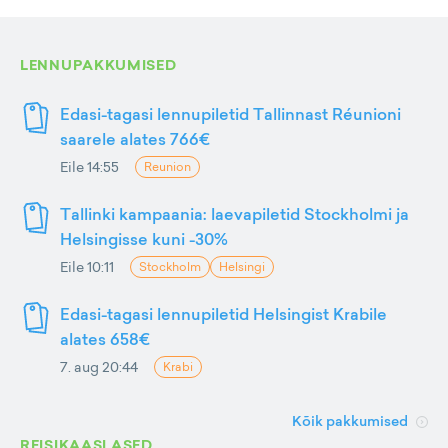
LENNUPAKKUMISED
Edasi-tagasi lennupiletid Tallinnast Réunioni
saarele alates 766€
Eile 14:55
Reunion
Tallinki kampaania: laevapiletid Stockholmi ja
Helsingisse kuni -30%
Eile 10:11
Stockholm
Helsingi
Edasi-tagasi lennupiletid Helsingist Krabile
alates 658€
7. aug 20:44
Krabi
Kõik pakkumised
REISIKAASLASED