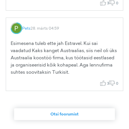
3
0
Pets
28. märts 04:59
Esimesena tuleb ette jah Estravel. Kui sai
vaadatud Kaks kanget Austraalias, siis neil oli üks
Austraalia koostöö firma, kus töötasid eestlased
ja organiseerisid kõik kohapeal. Aga lennufirma
suhtes soovitaksin Turkisit.
3
0
Otsi foorumist