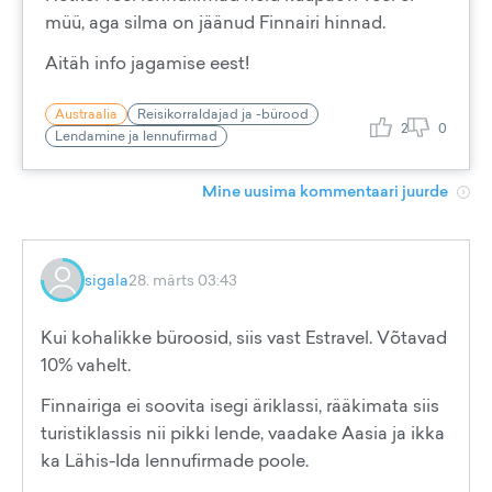
müü, aga silma on jäänud Finnairi hinnad.
Aitäh info jagamise eest!
Austraalia
Reisikorraldajad ja -bürood
2
0
Lendamine ja lennufirmad
Mine uusima kommentaari juurde
sigala
28. märts 03:43
Kui kohalikke büroosid, siis vast Estravel. Võtavad
10% vahelt.
Finnairiga ei soovita isegi äriklassi, rääkimata siis
turistiklassis nii pikki lende, vaadake Aasia ja ikka
ka Lähis-Ida lennufirmade poole.