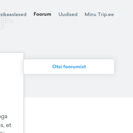
Foorum
Minu Trip.ee
isikaaslased
Uudised
Otsi foorumist
äga
s, et