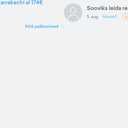
arrakechi al 174€
Sooviks leida rei
5. aug
MarekP
A
Kõik pakkumised