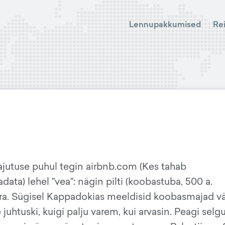
Lennupakkumised
Re
majutuse puhul tegin airbnb.com (Kes tahab
ata) lehel "vea": nägin pilti (koobastuba, 500 a.
 ära. Sügisel Kappadokias meeldisid koobasmajad v
 juhtuski, kuigi palju varem, kui arvasin. Peagi selgu