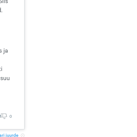
Siis
.
s ja
i
 suu
1
0
ri juurde