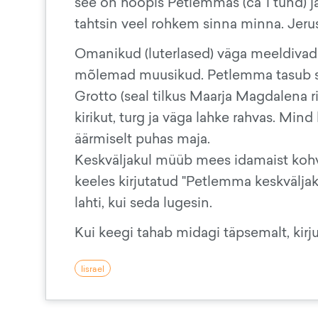
see on hoopis Petlemmas (ca 1 tund) ja 
tahtsin veel rohkem sinna minna. Jer
Omanikud (luterlased) väga meeldivad 
mõlemad muusikud. Petlemma tasub sõita
Grotto (seal tilkus Maarja Magdalena 
kirikut, turg ja väga lahke rahvas. Mind
äärmiselt puhas maja.
Keskväljakul müüb mees idamaist kohvi,
keeles kirjutatud "Petlemma keskväljak
lahti, kui seda lugesin.
Kui keegi tahab midagi täpsemalt, kirj
Iisrael