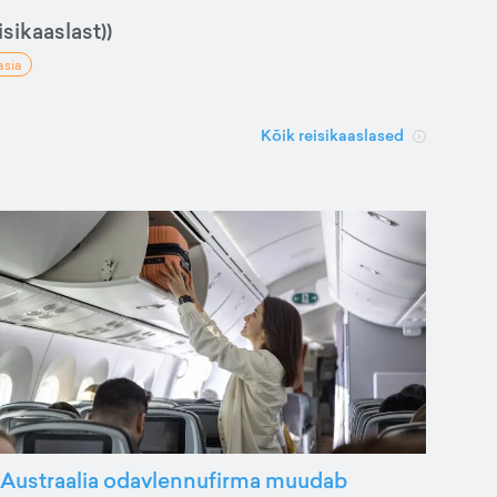
sikaaslast))
asia
Kõik reisikaaslased
Austraalia odavlennufirma muudab