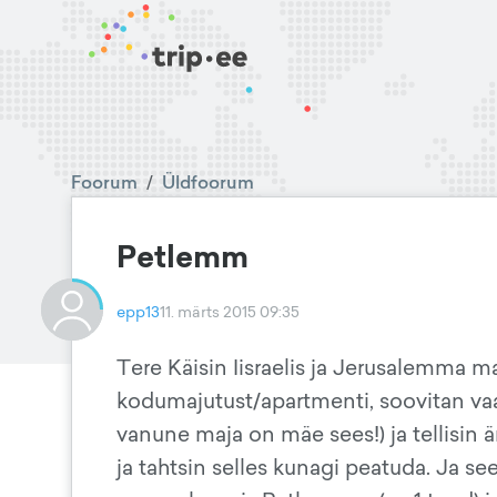
Foorum
/
Üldfoorum
Petlemm
epp13
11. märts 2015 09:35
Tere Käisin Iisraelis ja Jerusalemma 
kodumajutust/apartmenti, soovitan vaad
vanune maja on mäe sees!) ja tellisin
ja tahtsin selles kunagi peatuda. Ja see