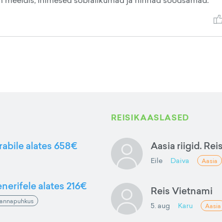
emm meeldis, inimesed sõbralikumad ja hinnad soodsamad.
REISIKAASLASED
rabile alates 658€
Aasia riigid. Rei
Eile
Daiva
Aasia
nerifele alates 216€
Reis Vietnami
annapuhkus
5. aug
Karu
Aasia