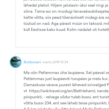
lähedal platsil. Hiljem jalutasin üksi seal ri
sõna. Teine asi on muidugi tänavakaubitsejate
kätte võtta, siis pead tõenäoliselt midagi ära 
tüütud on nad. Aga pärast müüri on taksod, mille
küll Eestisse kaks kuud. Kolm nädalat oli hotelli
Buldooza
4. märts 2019 13:24
Ma olin Petlemmas ühe laupäeva. Sel päeval on
Petlemmas just laupäeviti turupäev ja melu ku
Damaskuse värava juurest lähevad sinivalged Pa
vt https://wikitravel.org/en/Bethlehem), nende 
piiripunkti, - relvaga sõdur tuleb bussi, ent turis
võtta bussi 234, ent see läheb teise piiripunkti, 