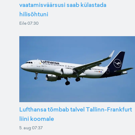
vaatamisväärsusi saab külastada
hilisõhtuni
Eile 07:30
Lufthansa tõmbab talvel Tallinn-Frankfurt
liini koomale
5. aug 07:37