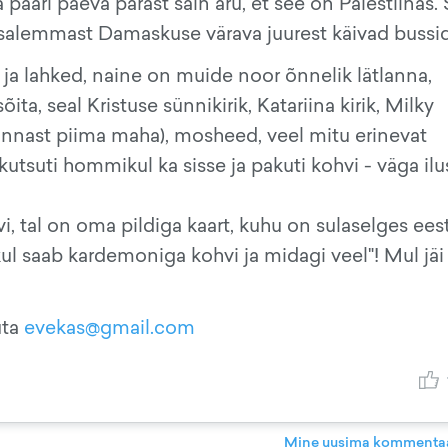
paari päeva pärast sain aru, et see on Palestiinas. 
usalemmast Damaskuse värava juurest käivad bussid
ja lahked, naine on muide noor õnnelik lätlanna,
, seal Kristuse sünnikirik, Katariina kirik, Milky
rinnast piima maha), mosheed, veel mitu erinevat
 kutsuti hommikul ka sisse ja pakuti kohvi - väga ilu
 tal on oma pildiga kaart, kuhu on sulaselges eest
ul saab kardemoniga kohvi ja midagi veel"! Mul jäi
uta
evekas@gmail.com
Mine uusima kommentaa