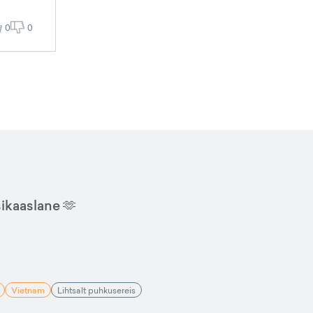
0
0
sikaaslane 🫶
Vietnam
Lihtsalt puhkusereis