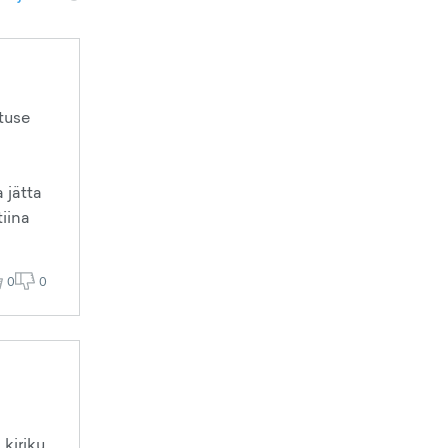
utuse
 jätta
iina
0
0
 kiriku