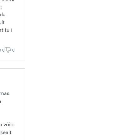
t
nda
ult
t tuli
0
0
amas
a
na võib
 sealt