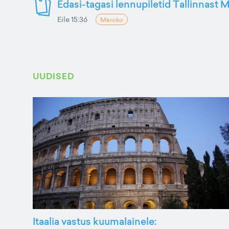
Edasi-tagasi lennupiletid Tallinnast M
Eile 15:36
Maroko
UUDISED
Itaalia vastus kuumalainele: