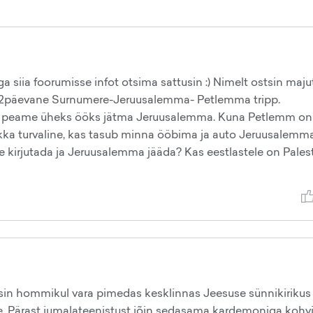
a siia foorumisse infot otsima sattusin :) Nimelt ostsin maj
s 2päevane Surnumere-Jeruusalemma- Petlemma tripp.
le peame üheks ööks jätma Jeruusalemma. Kuna Petlemm on
n ikka turvaline, kas tasub minna ööbima ja auto Jeruusalemma
 kirjutada ja Jeruusalemma jääda? Kas eestlastele on Palest
isin hommikul vara pimedas kesklinnas Jeesuse sünnikirikus
ine. Pärast jumalateenistust jõin sedasama kardemoniga kohvi