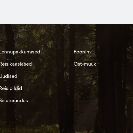
Lennupakkumised
Foorum
Reisikaaslased
Ost-müük
Uudised
Reisipildid
Sisuturundus