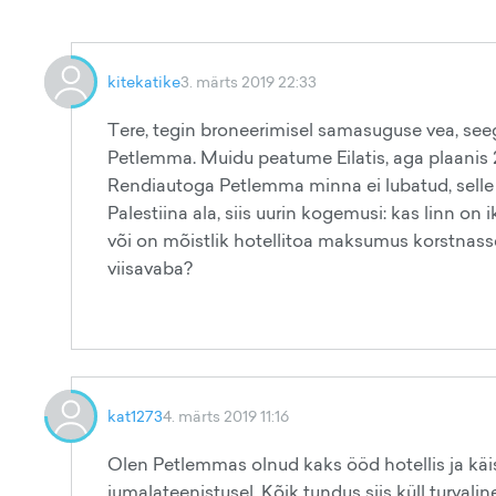
kitekatike
3. märts 2019 22:33
Tere, tegin broneerimisel samasuguse vea, seeg
Petlemma. Muidu peatume Eilatis, aga plaani
Rendiautoga Petlemma minna ei lubatud, sel
Palestiina ala, siis uurin kogemusi: kas linn o
või on mõistlik hotellitoa maksumus korstnasse
viisavaba?
kat1273
4. märts 2019 11:16
Olen Petlemmas olnud kaks ööd hotellis ja kä
jumalateenistusel. Kõik tundus siis küll turval