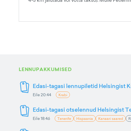
4-5 km jalutada või võtta takso). Mulle Petl
LENNUPAKKUMISED
Edasi-tagasi lennupiletid Helsingist K
Eile 20:44
Krabi
Edasi-tagasi otselennud Helsingist Te
Eile 18:46
Tenerife
Hispaania
Kanaari saared
R