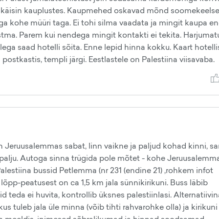
ngi ja käisin kauplustes. Kaupmehed oskavad mõnd soomekeelse
ga kohe müüri taga. Ei tohi silma vaadata ja mingit kaupa e
ostma. Parem kui nendega mingit kontakti ei tekita. Harjumat
ga saad hotelli sõita. Enne lepid hinna kokku. Kaart hotellis
 postkastis, templi järgi. Eestlastele on Palestiina viisavaba.
 Jeruusalemmas sabat, linn vaikne ja paljud kohad kinni, s
i palju. Autoga sinna trügida pole mõtet - kohe Jeruusalemm
lestiina bussid Petlemma (nr 231 (endine 21) ,rohkem infot
lõpp-peatusest on ca 1,5 km jala sünnikirikuni. Buss läbib
tid teda ei huvita, kontrollib üksnes palestiinlasi. Alternatiivi
kus tuleb jala üle minna (võib tihti rahvarohke olla) ja kirikuni