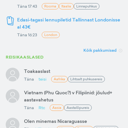
Täna 17:43
Rooma
Itaalia
Linnapuhkus
Edasi-tagasi lennupiletid Tallinnast Londonisse
al 43€
Täna 16:23
London
Kõik pakkumised
REISIKAASLASED
Toakaaslast
Täna
teisi
Aafrika
Lihtsalt puhkusereis
Vietnam (Phu Quoc?) v Filipiinid: jõulud+
aastavahetus
Täna
Rtc
Aasia
Aastalõpureis
Olen minemas Nicaraguasse