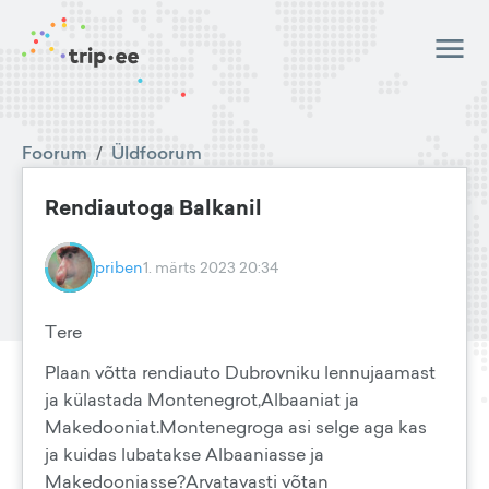
Foorum
/
Üldfoorum
Rendiautoga Balkanil
priben
1. märts 2023 20:34
Tere
Plaan võtta rendiauto Dubrovniku lennujaamast
ja külastada Montenegrot,Albaaniat ja
Makedooniat.Montenegroga asi selge aga kas
ja kuidas lubatakse Albaaniasse ja
Makedooniasse?Arvatavasti võtan