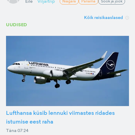
Eile
Viljartrip
Niagara
Panama
Söök ja jook
Kõik reisikaaslased
UUDISED
Lufthansa küsib lennuki viimastes ridades
istumise eest raha
Täna 07:24