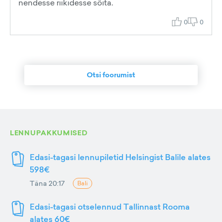
nendesse riikidesse sõita.
0
0
Otsi foorumist
LENNUPAKKUMISED
Edasi-tagasi lennupiletid Helsingist Balile alates
598€
Täna 20:17
Bali
Edasi-tagasi otselennud Tallinnast Rooma
alates 60€