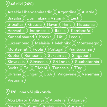
46
riiki (
24
%)
Araabia Ühendemiraadid
Argentiina
Austria
Brasiilia
Dominikaani Vabariik
Eesti
Gibraltar
Gruusia
Havai
Hiina
Hispaania
Horvaatia
Indoneesia
Itaalia
Kambodža
Kanaari saared
Kreeka
Läti
Leedu
Luksemburg
Malaisia
Mehhiko
Montenegro
Montserrat
Poola
Portugal
Prantsusmaa
Rootsi
Rumeenia
Saksamaa
Singapur
Slovakkia
Sloveenia
Sri Lanka
Suurbritannia
Šveits
Tai
Tšehhi
Tuneesia
Türgi
Ukraina
Ungari
USA
Valgevene
Venemaa
Vietnam
128
linna või piirkonda
Abu Dhabi
Alanya
Albufeira
Algarve
Alicante
Alpid
Andaluusia
Angkor