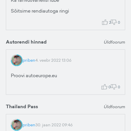
Ka rahvusvahelisi lube
Sõitsime rendiautoga ringi
2
0
Autorendi hinnad
Üldfoorum
priben
4. veebr 2022 13:06
Proovi autoeurope.eu
0
0
Thailand Pass
Üldfoorum
priben
30. jaan 2022 09:46