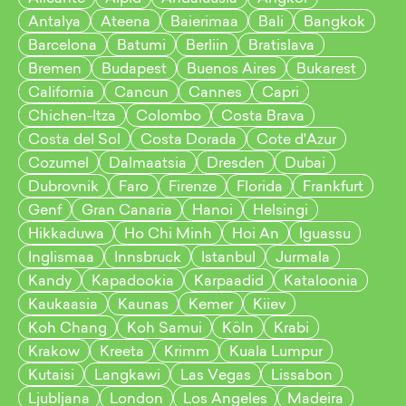
Antalya
Ateena
Baierimaa
Bali
Bangkok
Barcelona
Batumi
Berliin
Bratislava
Bremen
Budapest
Buenos Aires
Bukarest
California
Cancun
Cannes
Capri
Chichen-Itza
Colombo
Costa Brava
Costa del Sol
Costa Dorada
Cote d'Azur
Cozumel
Dalmaatsia
Dresden
Dubai
Dubrovnik
Faro
Firenze
Florida
Frankfurt
Genf
Gran Canaria
Hanoi
Helsingi
Hikkaduwa
Ho Chi Minh
Hoi An
Iguassu
Inglismaa
Innsbruck
Istanbul
Jurmala
Kandy
Kapadookia
Karpaadid
Kataloonia
Kaukaasia
Kaunas
Kemer
Kiiev
Koh Chang
Koh Samui
Köln
Krabi
Krakow
Kreeta
Krimm
Kuala Lumpur
Kutaisi
Langkawi
Las Vegas
Lissabon
Ljubljana
London
Los Angeles
Madeira