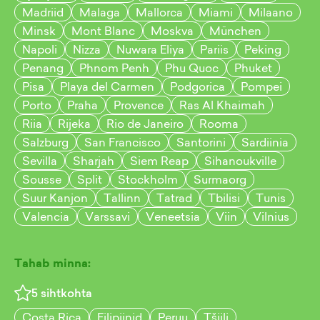
Madriid
Malaga
Mallorca
Miami
Milaano
Minsk
Mont Blanc
Moskva
München
Napoli
Nizza
Nuwara Eliya
Pariis
Peking
Penang
Phnom Penh
Phu Quoc
Phuket
Pisa
Playa del Carmen
Podgorica
Pompei
Porto
Praha
Provence
Ras Al Khaimah
Riia
Rijeka
Rio de Janeiro
Rooma
Salzburg
San Francisco
Santorini
Sardiinia
Sevilla
Sharjah
Siem Reap
Sihanoukville
Sousse
Split
Stockholm
Surmaorg
Suur Kanjon
Tallinn
Tatrad
Tbilisi
Tunis
Valencia
Varssavi
Veneetsia
Viin
Vilnius
Tahab minna:
5
sihtkohta
Costa Rica
Filipiinid
Peruu
Tšiili