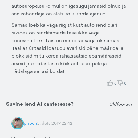
autoeurope.eu -d,mul on igasugu jamasid olnud ja
see vahendaja on alati kõik korda ajanud
Samas loeb ka väga riigist kust auto rendid,eri
riikides on rendifirmade tase ikka väga
erinev(näiteks Tais on europcar väga ok samas
Itaalias üritasid igasugu avariisid pähe määrida ja
blokkisid mitu korda raha,saatsid ebamääraseid
arveid jne.-edastasin kõik autoeuropele ja
nädalaga sai asi korda)
0
0
Suvine lend Alicantesesse?
Üldfoorum
priben
2. dets 2019 22:42