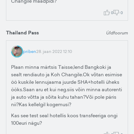
Changile maadpidi?
0
0
Thailand Pass
Üldfoorum
priben
28. jaan 2022 12:10
Plaan minna märtsis Taisse,lend Bangkoki ja
sealt rendiauto ja Koh Changile.Ok võtan esimise
öö kuskile lennujaama juurde SHA+hotelli üheks
ööks.Saan aru et kui neg.siis võin minna autorenti
ja auto võtta ja sõita kuhu tahan?Või pole päris
nii?Kas kellelgil kogemusi?
Kas see test seal hotellis koos transfeeriga ongi
100euri nägu?