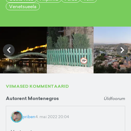
Venetsueela
VIIMASED KOMMENTAARID
Autorent Montenegros
Üldfoorum
priben
4. mai 2022 20:04