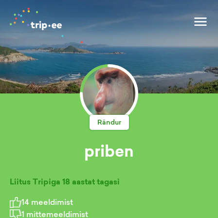
Rändur
priben
Liitus Tripiga
18 aastat tagasi
14
meeldimist
1
mittemeeldimist