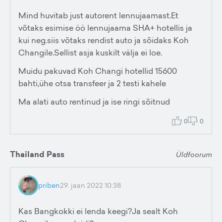
Mind huvitab just autorent lennujaamast.Et
võtaks esimise öö lennujaama SHA+ hotellis ja
kui neg.siis võtaks rendist auto ja sõidaks Koh
Changile.Sellist asja kuskilt välja ei loe.
Muidu pakuvad Koh Changi hotellid 15600
bahti,ühe otsa transfeer ja 2 testi kahele
Ma alati auto rentinud ja ise ringi sõitnud
0
0
Thailand Pass
Üldfoorum
priben
29. jaan 2022 10:38
Kas Bangkokki ei lenda keegi?Ja sealt Koh