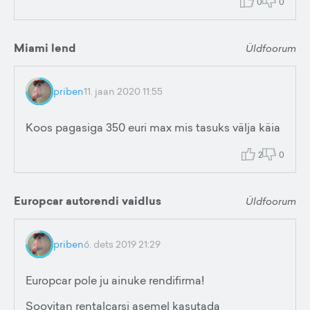
0
0
Miami lend
Üldfoorum
priben
11. jaan 2020 11:55
Koos pagasiga 350 euri max mis tasuks välja käia
2
0
Europcar autorendi vaidlus
Üldfoorum
priben
6. dets 2019 21:29
Europcar pole ju ainuke rendifirma!
Soovitan rentalcarsi asemel kasutada