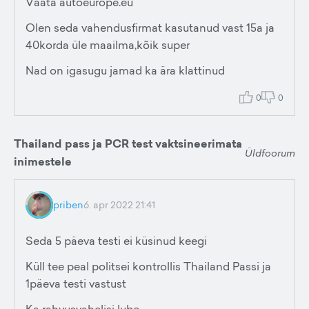
Vaata autoeurope.eu
Olen seda vahendusfirmat kasutanud vast 15a ja
40korda üle maailma,kõik super
Nad on igasugu jamad ka ära klattinud
0
0
Thailand pass ja PCR test vaktsineerimata
Üldfoorum
inimestele
priben
6. apr 2022 21:41
Seda 5 päeva testi ei küsinud keegi
Küll tee peal politsei kontrollis Thailand Passi ja
1päeva testi vastust