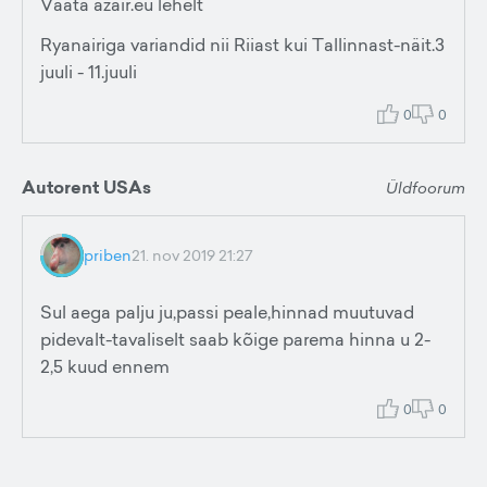
Vaata azair.eu lehelt
Ryanairiga variandid nii Riiast kui Tallinnast-näit.3
juuli - 11.juuli
0
0
Autorent USAs
Üldfoorum
priben
21. nov 2019 21:27
Sul aega palju ju,passi peale,hinnad muutuvad
pidevalt-tavaliselt saab kõige parema hinna u 2-
2,5 kuud ennem
0
0