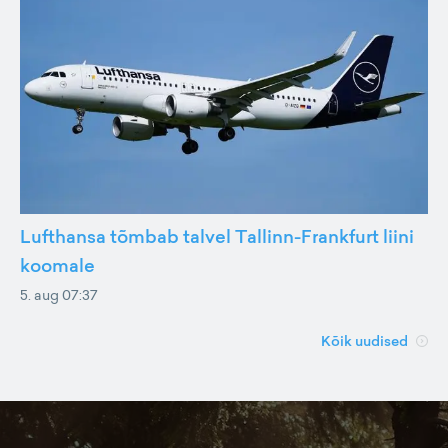
Lufthansa tõmbab talvel Tallinn-Frankfurt liini
koomale
5. aug 07:37
Kõik uudised