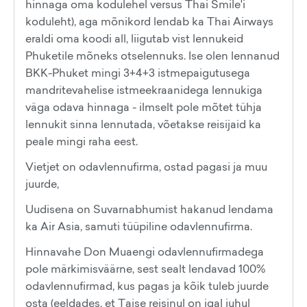
hinnaga oma kodulehel versus Thai Smile'i
koduleht), aga mõnikord lendab ka Thai Airways
eraldi oma koodi all, liigutab vist lennukeid
Phuketile mõneks otselennuks. Ise olen lennanud
BKK-Phuket mingi 3+4+3 istmepaigutusega
mandritevahelise istmeekraanidega lennukiga
väga odava hinnaga - ilmselt pole mõtet tühja
lennukit sinna lennutada, võetakse reisijaid ka
peale mingi raha eest.
Vietjet on odavlennufirma, ostad pagasi ja muu
juurde,
Uudisena on Suvarnabhumist hakanud lendama
ka Air Asia, samuti tüüpiline odavlennufirma.
Hinnavahe Don Muaengi odavlennufirmadega
pole märkimisväärne, sest sealt lendavad 100%
odavlennufirmad, kus pagas ja kõik tuleb juurde
osta (eeldades, et Taise reisinul on igal juhul