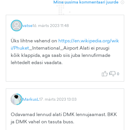
Mine uusima kommentaari juurde
vatse
16. märts 2023 11:48
Üks lihtne vahend on
https://en.wikipedia.org/wik
i/Phuket
_International_Airport Alati ei pruugi
kõik klappida, aga saab siis juba lennufirmade
lehtedelt edasi vaadata.
1
0
MarkusL
17. märts 2023 13:03
Odavamad lennud alati DMK lennujaamast. BKK
ja DMK vahel on tasuta buss.