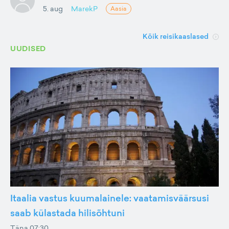
5. aug
MarekP
Aasia
Kõik reisikaaslased
UUDISED
Itaalia vastus kuumalainele: vaatamisväärsusi
saab külastada hilisõhtuni
Täna 07:30