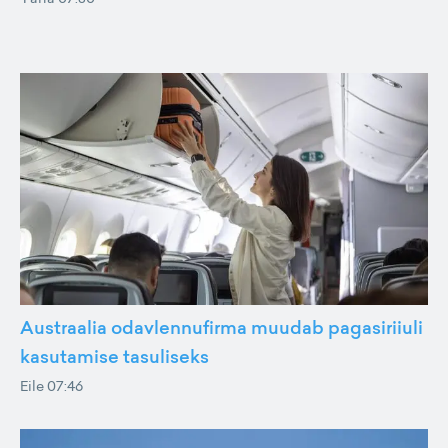
Austraalia odavlennufirma muudab pagasiriiuli
kasutamise tasuliseks
Eile 07:46