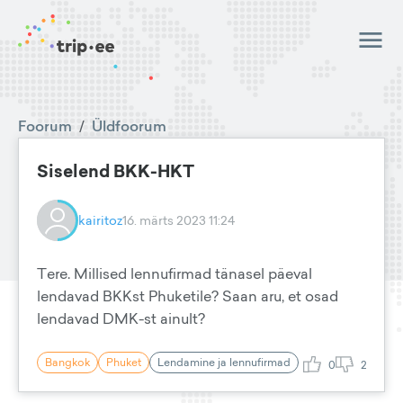
Foorum
/
Üldfoorum
Siselend BKK-HKT
kairitoz
16. märts 2023 11:24
Tere. Millised lennufirmad tänasel päeval
lendavad BKKst Phuketile? Saan aru, et osad
lendavad DMK-st ainult?
Bangkok
Phuket
Lendamine ja lennufirmad
0
2