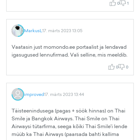
0
1
MarkusL
17. märts 2023 13:05
Vaatasin just momondo.ee portaalist ja lendavad
igasugused lennufirmad. Vali selline, mis meeldib.
0
0
improved
17. märts 2023 13:44
Täisteenindusega (pagas + söök hinnas) on Thai
Smile ja Bangkok Airways. Thai Smile on Thai
Airwaysi tütarfirma, seega kõiki Thai Smile'i lende
müüb ka Thai Airways (paarsada bahti kallima