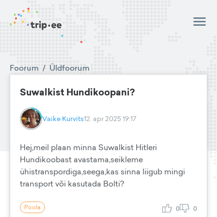
Foorum
/
Üldfoorum
Suwalkist Hundikoopani?
Vaike Kurvits
12. apr 2025 19:17
Hej,meil plaan minna Suwalkist Hitleri
Hundikoobast avastama,seikleme
ühistranspordiga,seega,kas sinna liigub mingi
transport või kasutada Bolti?
Poola
0
0