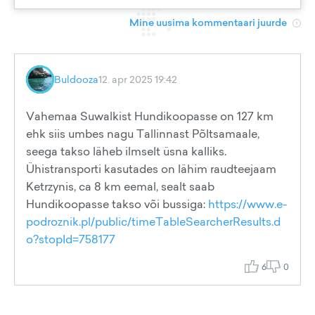
Mine uusima kommentaari juurde
Buldooza
12. apr 2025 19:42
Vahemaa Suwalkist Hundikoopasse on 127 km
ehk siis umbes nagu Tallinnast Põltsamaale,
seega takso läheb ilmselt üsna kalliks.
Ühistransporti kasutades on lähim raudteejaam
Ketrzynis, ca 8 km eemal, sealt saab
Hundikoopasse takso või bussiga:
https://www.e-
podroznik.pl/public/timeTableSearcherResults.d
o?stopId=758177
6
0