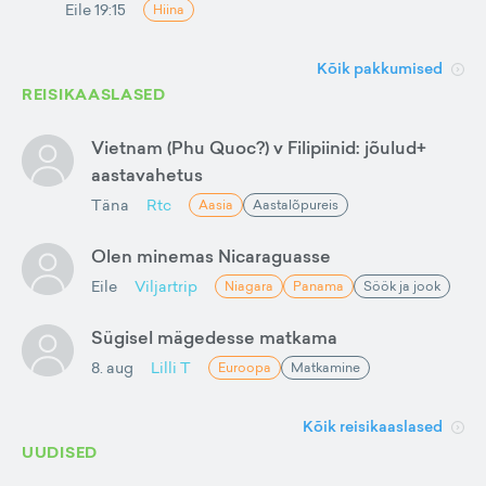
Eile 19:15
Hiina
Kõik pakkumised
REISIKAASLASED
Vietnam (Phu Quoc?) v Filipiinid: jõulud+
aastavahetus
Täna
Rtc
Aasia
Aastalõpureis
Olen minemas Nicaraguasse
Eile
Viljartrip
Niagara
Panama
Söök ja jook
Sügisel mägedesse matkama
8. aug
Lilli T
Euroopa
Matkamine
Kõik reisikaaslased
UUDISED