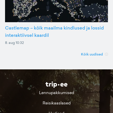
Castlemap – kõik maailma kindlused ja lossid
interaktiivsel kaardil
8. aug 10:32
Kõik uudised
Lennupakkumised
Reisikaaslased