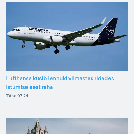
Lufthansa küsib lennuki viimastes ridades
istumise eest raha
Täna 07:24