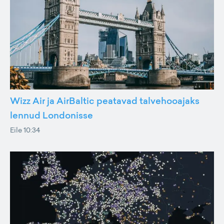
Wizz Air ja AirBaltic peatavad talvehooajaks
lennud Londonisse
Eile 10:34