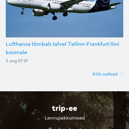
Lufthansa tõmbab talvel Tallinn-Frankfurt liini
koomale
5. aug 07:37
Kõik uudised
Lennupakkumised