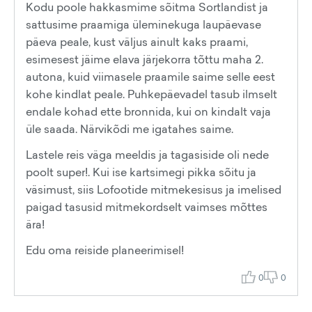
Kodu poole hakkasmime sõitma Sortlandist ja
sattusime praamiga üleminekuga laupäevase
päeva peale, kust väljus ainult kaks praami,
esimesest jäime elava järjekorra tõttu maha 2.
autona, kuid viimasele praamile saime selle eest
kohe kindlat peale. Puhkepäevadel tasub ilmselt
endale kohad ette bronnida, kui on kindalt vaja
üle saada. Närvikõdi me igatahes saime.
Lastele reis väga meeldis ja tagasiside oli nede
poolt super!. Kui ise kartsimegi pikka sõitu ja
väsimust, siis Lofootide mitmekesisus ja imelised
paigad tasusid mitmekordselt vaimses mõttes
ära!
Edu oma reiside planeerimisel!
0
0