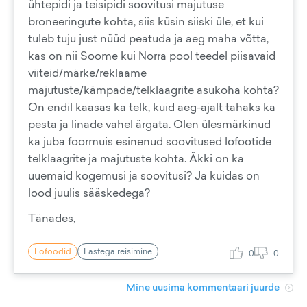
ühtepidi ja teisipidi soovitusi majutuse
broneeringute kohta, siis küsin siiski üle, et kui
tuleb tuju just nüüd peatuda ja aeg maha võtta,
kas on nii Soome kui Norra pool teedel piisavaid
viiteid/märke/reklaame
majutuste/kämpade/telklaagrite asukoha kohta?
On endil kaasas ka telk, kuid aeg-ajalt tahaks ka
pesta ja linade vahel ärgata. Olen ülesmärkinud
ka juba foormuis esinenud soovitused lofootide
telklaagrite ja majutuste kohta. Äkki on ka
uuemaid kogemusi ja soovitusi? Ja kuidas on
lood juulis sääskedega?
Tänades,
Lofoodid
Lastega reisimine
0
0
Mine uusima kommentaari juurde