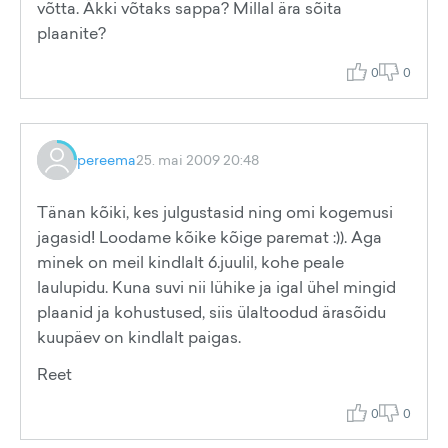
võtta. Äkki võtaks sappa? Millal ära sõita
plaanite?
0
0
pereema
25. mai 2009 20:48
Tänan kõiki, kes julgustasid ning omi kogemusi
jagasid! Loodame kõike kõige paremat :)). Aga
minek on meil kindlalt 6.juulil, kohe peale
laulupidu. Kuna suvi nii lühike ja igal ühel mingid
plaanid ja kohustused, siis ülaltoodud ärasõidu
kuupäev on kindlalt paigas.
Reet
0
0