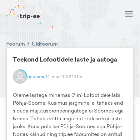
Foorum
/
Üldfoorum
Teekond Lofootidele laste ja autoga
pereema
14. mai 2009 13:05
Oleme lastega minemas (7 in) Lofootidele läbi
Põhja-Soome. Küsimus järgmine, ei tahaks end
siduda majutusbroneeringutega ei Soomes ega
Norras. Tahaks võtta aega nii looduse kui laste
jaoks. Kuna pole ise Põhja-Soomes ega Põhja-
Norras käinud ning trip.ee foorumites on antud