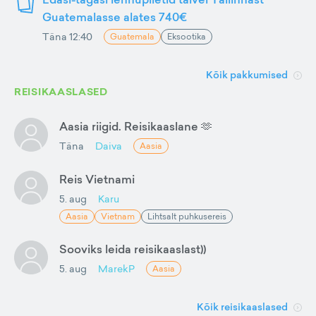
Guatemalasse alates 740€
Täna 12:40
Guatemala
Eksootika
Kõik pakkumised
REISIKAASLASED
Aasia riigid. Reisikaaslane 🫶
Täna
Daiva
Aasia
Reis Vietnami
5. aug
Karu
Aasia
Vietnam
Lihtsalt puhkusereis
Sooviks leida reisikaaslast))
5. aug
MarekP
Aasia
Kõik reisikaaslased