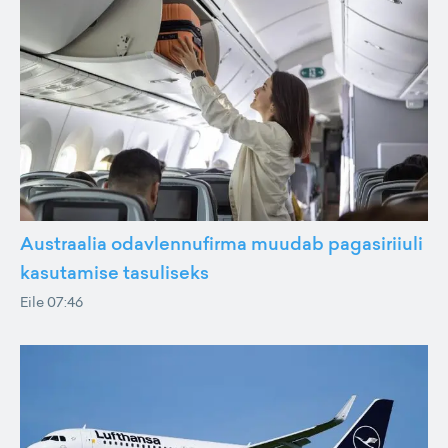
Austraalia odavlennufirma muudab pagasiriiuli
kasutamise tasuliseks
Eile 07:46