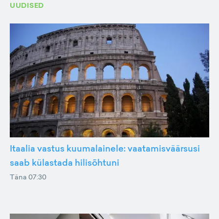
UUDISED
Itaalia vastus kuumalainele: vaatamisväärsusi
saab külastada hilisõhtuni
Täna 07:30