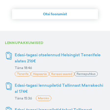
Otsi foorumist
LENNUPAKKUMISED
Edasi-tagasi otselennud Helsingist Tenerifele
alates 216€
Täna 18:46
Tenerife
Hispaania
Kanaari saared
Rannapuhkus
Edasi-tagasi lennupiletid Tallinnast Marrakechi
al 174€
Täna 15:36
Maroko
Edasi-tagasi lennupiletid talvel Tallinnast