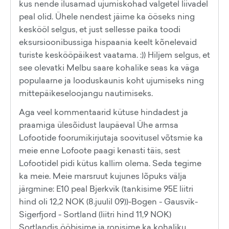
kus nende ilusamad ujumiskohad valgetel liivadel
peal olid. Ühele nendest jäime ka ööseks ning
keskööl selgus, et just sellesse paika toodi
eksursioonibussiga hispaania keelt kõnelevaid
turiste keskööpäikest vaatama. :)) Hiljem selgus, et
see olevatki Melbu saare kohalike seas ka väga
populaarne ja looduskaunis koht ujumiseks ning
mittepäikeseloojangu nautimiseks.
Aga veel kommentaarid kütuse hindadest ja
praamiga ülesõidust laupäeval Ühe armsa
Lofootide foorumikirjutaja soovitusel võtsmie ka
meie enne Lofoote paagi kenasti täis, sest
Lofootidel pidi kütus kallim olema. Seda tegime
ka meie. Meie marsruut kujunes lõpuks välja
järgmine: E10 peal Bjerkvik (tankisime 95E liitri
hind oli 12,2 NOK (8.juulil 09))-Bogen - Gausvik-
Sigerfjord - Sortland (liitri hind 11,9 NOK)
Sortlandis ööbisime ja ronisime ka kohaliku