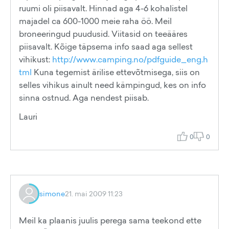
ruumi oli piisavalt. Hinnad aga 4-6 kohalistel
majadel ca 600-1000 meie raha öö. Meil
broneeringud puudusid. Viitasid on teeääres
piisavalt. Kõige täpsema info saad aga sellest
vihikust:
http://www.camping.no/pdfguide_eng.h
tml
Kuna tegemist ärilise ettevõtmisega, siis on
selles vihikus ainult need kämpingud, kes on info
sinna ostnud. Aga nendest piisab.
Lauri
0
0
simone
21. mai 2009 11:23
Meil ka plaanis juulis perega sama teekond ette