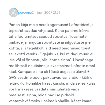
pereema
24. juuli 2009 21:51
Panen kirja meie pere kogemused Lofootidest ja
trip.ee'st saadud vihjetest. Kuna panime kõrva
taha foorumitest saadud soovitusi ilusamate
paikade ja majutussoovituste ja julgustuste jne.
kohta, siis tegelikult jäid need teadmised tõesti
seljakotti varuks - "igajuhuks, kui midagi muud ei
leia või ei õnnestu, siis lähme sinna". Ühesõnaga
me lihtsalt nautisime ja avastasime Lofoote omal
käel. Kämpade silte oli tõesti aegsasti üleval, +
GPS seadme poolt pakutavad variandid - kõik oli
leitav. Kui kohalike käest küsida, mida selles külas
või linnakeses vaadata, siis juhatati väga
meelsasti sinna, mida nad ise pidasid
vaatamisväärseks + saime kohaliku käest kaardi,