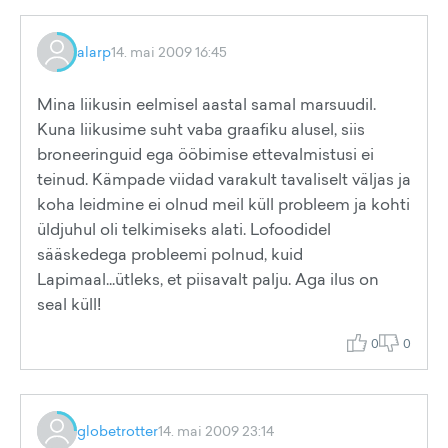
alarp
14. mai 2009 16:45
Mina liikusin eelmisel aastal samal marsuudil.
Kuna liikusime suht vaba graafiku alusel, siis
broneeringuid ega ööbimise ettevalmistusi ei
teinud. Kämpade viidad varakult tavaliselt väljas ja
koha leidmine ei olnud meil küll probleem ja kohti
üldjuhul oli telkimiseks alati. Lofoodidel
sääskedega probleemi polnud, kuid
Lapimaal...ütleks, et piisavalt palju. Aga ilus on
seal küll!
0
0
globetrotter
14. mai 2009 23:14