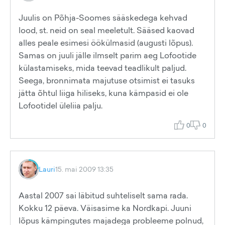
Juulis on Põhja-Soomes sääskedega kehvad
lood, st. neid on seal meeletult. Sääsed kaovad
alles peale esimesi öökülmasid (augusti lõpus).
Samas on juuli jälle ilmselt parim aeg Lofootide
külastamiseks, mida teevad teadlikult paljud.
Seega, bronnimata majutuse otsimist ei tasuks
jätta õhtul liiga hiliseks, kuna kämpasid ei ole
Lofootidel üleliia palju.
0
0
Lauri
15. mai 2009 13:35
Aastal 2007 sai läbitud suhteliselt sama rada.
Kokku 12 päeva. Väisasime ka Nordkapi. Juuni
lõpus kämpingutes majadega probleeme polnud,