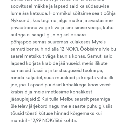
soovitusel mäkke ja lapsed said ka südasuvise
lume ära katsuda. Hommikul sõitsime sealt põhja
Nyksundi, kus tegime jalgsimatka ja avastasime
privaatranna valge liiva ja sini-sinise veega, kuhu
autoga ei saagi ligi, ning selle saare
põhjapoolsemas suuremas külakeses Myre's
samuti bensu hind alla 12 NOK'i. Ööbisime Melbu
saarel metsikult väga kaunis kohas. Samuti said
lapsed korjata krabide jäänuseid, merisiilikute
sarnaseid fossiile ja teistsuguseid teokarpe,
ronida kaljudel, süüa murakaid ja korjata vahulilli
jne, jne. Lapsed püüdsid kohalikega koos veest
krabisid ja meie imetlesime kohalikest
jääsuplejaid :)) Kui tulla Melbu saarelt praamiga
üle (elav järjekord nagu meie saarte puhulgi), siis
tõusid tõesti kütuse hinnad kõrgemaks kui
mandril - 12,99 NOK/liitri kohta.