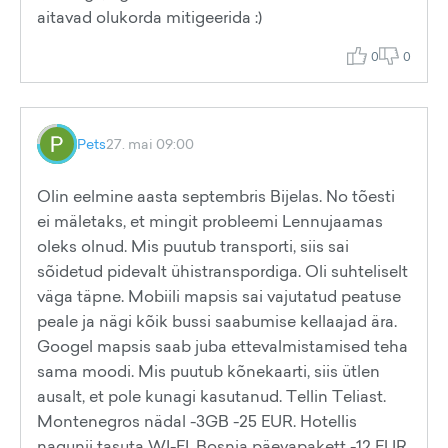
aitavad olukorda mitigeerida :)
0
0
Pets
27. mai 09:00
Olin eelmine aasta septembris Bijelas. No tõesti
ei mäletaks, et mingit probleemi Lennujaamas
oleks olnud. Mis puutub transporti, siis sai
sõidetud pidevalt ühistranspordiga. Oli suhteliselt
väga täpne. Mobiili mapsis sai vajutatud peatuse
peale ja nägi kõik bussi saabumise kellaajad ära.
Googel mapsis saab juba ettevalmistamised teha
sama moodi. Mis puutub kõnekaarti, siis ütlen
ausalt, et pole kunagi kasutanud. Tellin Teliast.
Montenegros nädal -3GB -25 EUR. Hotellis
nagunii tasuta WI-FI. Bosnia päevapakett -12 EUR