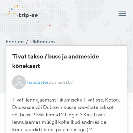
Foorum
/
Üldfoorum
Tivat takso / buss ja andmeside
kõnekaart
TenetSator
26. mai 21:07
Tivati lennujaamast liikumiseks Tivatisse, Kotori,
Dudvasse või Dubrovnikusse soovitate taksot
või bussi ? Mis firmad ? Lingid ? Kas Tivati
lennujaamas müügil kohalikud andmeside
kõnekaardid ( koos paigaldusega ) ?