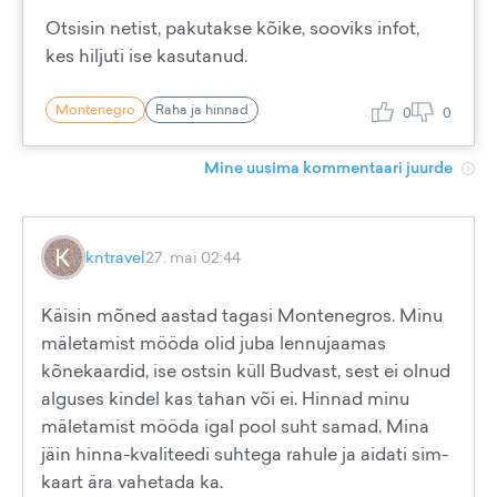
Otsisin netist, pakutakse kõike, sooviks infot,
kes hiljuti ise kasutanud.
Montenegro
Raha ja hinnad
0
0
Mine uusima kommentaari juurde
kntravel
27. mai 02:44
Käisin mõned aastad tagasi Montenegros. Minu
mäletamist mööda olid juba lennujaamas
kõnekaardid, ise ostsin küll Budvast, sest ei olnud
alguses kindel kas tahan või ei. Hinnad minu
mäletamist mööda igal pool suht samad. Mina
jäin hinna-kvaliteedi suhtega rahule ja aidati sim-
kaart ära vahetada ka.