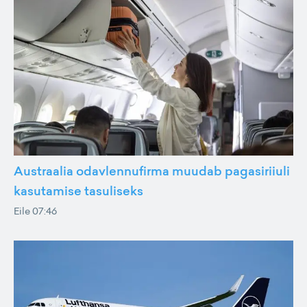
Austraalia odavlennufirma muudab pagasiriiuli
kasutamise tasuliseks
Eile 07:46