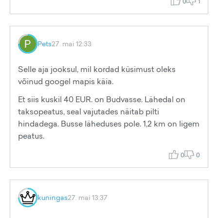
0
1
Pets
27. mai 12:33
Selle aja jooksul, mil kordad küsimust oleks
võinud googel mapis käia.
Et siis kuskil 40 EUR. on Budvasse. Lähedal on
taksopeatus, seal vajutades näitab pilti
hindadega. Busse läheduses pole. 1,2 km on ligem
peatus.
0
0
kuningas
27. mai 13:37