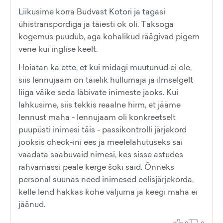
Liikusime korra Budvast Kotori ja tagasi
ühistranspordiga ja täiesti ok oli. Taksoga
kogemus puudub, aga kohalikud räägivad pigem
vene kui inglise keelt.
Hoiatan ka ette, et kui midagi muutunud ei ole,
siis lennujaam on täielik hullumaja ja ilmselgelt
liiga väike seda läbivate inimeste jaoks. Kui
lahkusime, siis tekkis reaalne hirm, et jääme
lennust maha - lennujaam oli konkreetselt
puupüsti inimesi täis - passikontrolli järjekord
jooksis check-ini ees ja meelelahutuseks sai
vaadata saabuvaid nimesi, kes sisse astudes
rahvamassi peale kerge šoki said. Õnneks
personal suunas need inimesed eelisjärjekorda,
kelle lend hakkas kohe väljuma ja keegi maha ei
jäänud.