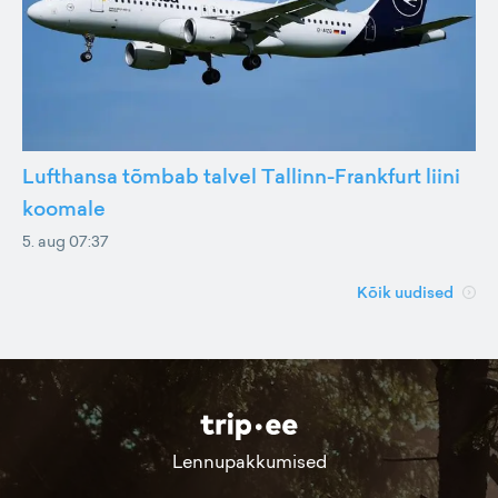
Lufthansa tõmbab talvel Tallinn-Frankfurt liini
koomale
5. aug 07:37
Kõik uudised
Lennupakkumised