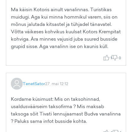
Ma käisin Kotoris ainult vanalinnas. Turistikas
muidugi. Aga kui minna hommikul varem, siis on
mõnus jalutada kitsastel ja tühjadel tänavatel.
Võtta väikeses kohvikus kuulsat Kotors Krempitat
kohviga. Ära minnes vajusid juba suured busside
grupid sisse. Aga vanalinn ise on kaunis küll.
1
0
TenetSator
27. mai 12:12
Kordame küsimust: Mis on taksohinnad,
usaldusväärseim taksofirma ? Mis maksab
taksoga sõit Tivati lennujaamast Budva vanalinna
? Paluks sama infot busside kohta.