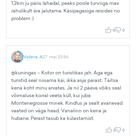
1.2km ju päris lähedal, peaks poole tunniga max
rahulikult ära jalutama. Käsipagasiga reisides no
problem :)
0
0
Valeria. A
27. mai 23:56
@kuningas – Kotor on turistikas jah. Aga ega
turistid seal niisama käi, ikka asja pärast. Täitsa
kena koht minu arvates. Ja nii 2 päeva võiks seal
võimaluse korral veeta küll, kui juba
Montenegrosse minek. Kindlus ja sealt avanevad
vaated on väga head. Vanalinn on kena ja
hubane. Perast tasub ka külastamist.
2
0