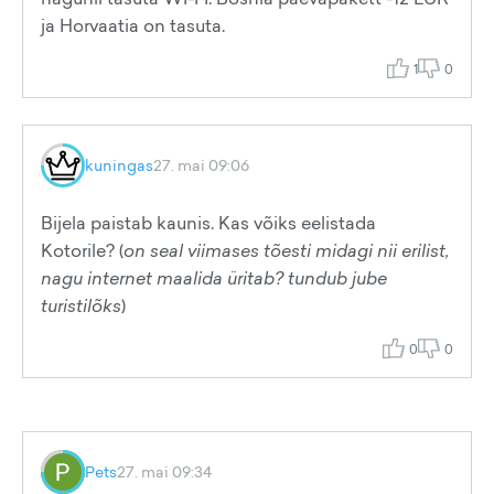
ja Horvaatia on tasuta.
1
0
kuningas
27. mai 09:06
Bijela paistab kaunis. Kas võiks eelistada
Kotorile? (
on seal viimases tõesti midagi nii erilist,
nagu internet maalida üritab? tundub jube
turistilõks
)
0
0
Pets
27. mai 09:34