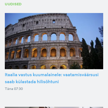
UUDISED
Itaalia vastus kuumalainele: vaatamisväärsusi
saab külastada hilisõhtuni
Täna 07:30