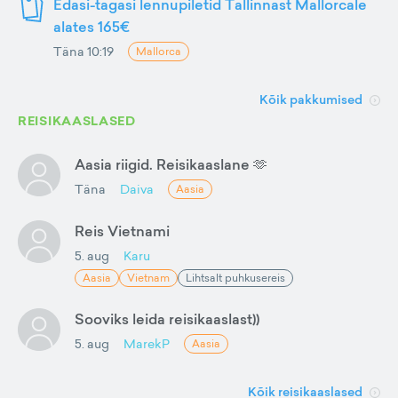
Edasi-tagasi lennupiletid Tallinnast Mallorcale
alates 165€
Täna 10:19
Mallorca
Kõik pakkumised
REISIKAASLASED
Aasia riigid. Reisikaaslane 🫶
Täna
Daiva
Aasia
Reis Vietnami
5. aug
Karu
Aasia
Vietnam
Lihtsalt puhkusereis
Sooviks leida reisikaaslast))
5. aug
MarekP
Aasia
Kõik reisikaaslased