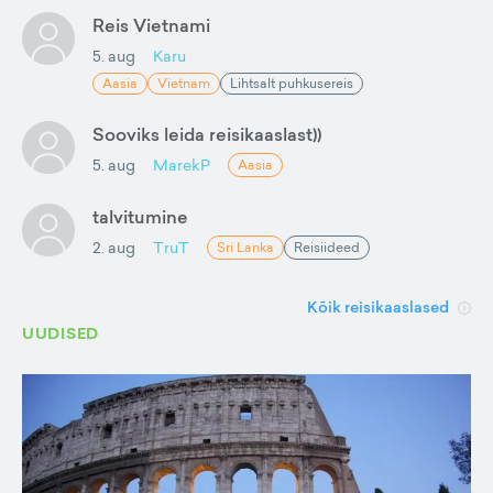
Reis Vietnami
5. aug
Karu
Aasia
Vietnam
Lihtsalt puhkusereis
Sooviks leida reisikaaslast))
5. aug
MarekP
Aasia
talvitumine
2. aug
TruT
Sri Lanka
Reisiideed
Kõik reisikaaslased
UUDISED