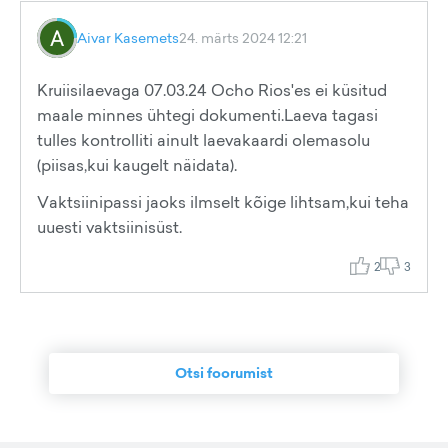
Aivar Kasemets
24. märts 2024 12:21
Kruiisilaevaga 07.03.24 Ocho Rios'es ei küsitud
maale minnes ühtegi dokumenti.Laeva tagasi
tulles kontrolliti ainult laevakaardi olemasolu
(piisas,kui kaugelt näidata).
Vaktsiinipassi jaoks ilmselt kõige lihtsam,kui teha
uuesti vaktsiinisüst.
2
3
Otsi foorumist