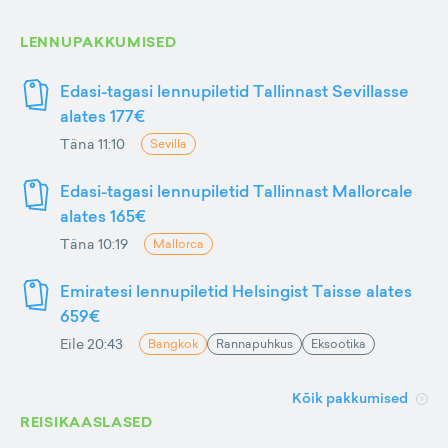
LENNUPAKKUMISED
Edasi-tagasi lennupiletid Tallinnast Sevillasse
alates 177€
Täna 11:10
Sevilla
Edasi-tagasi lennupiletid Tallinnast Mallorcale
alates 165€
Täna 10:19
Mallorca
Emiratesi lennupiletid Helsingist Taisse alates
659€
Eile 20:43
Bangkok
Rannapuhkus
Eksootika
Kõik pakkumised
REISIKAASLASED