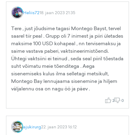
Heliis72
18. jaan 2023 21:35
Tere , just jõudsime tagasi Montego Bayst, tervel
saarel tiir peal . Grupp oli 7 inimest ja piiri ületades
maksime 100 USD kohapeal , nn tervisemaksu ja
saime vastava paberi, vaktsineerimistõendi.
Ühtegi vaktsiini ei teinud , seda seal piiril tõestada
suht võimatu meie tõenditega . Aega
sisenemiseks kulus ilma selletagi metsikult,
Montego Bay lennujaama sisenemine ja hiljem
väljalennu osa on nagu öö ja päev .
2
0
ajukirurg
22. jaan 2023 16:12