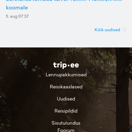
koomale
5. aug 07:37
Kõik uudised
Lennupakkumised
Reisikaaslased
Uudised
Reisipildid
Sisuturundus
Foorum