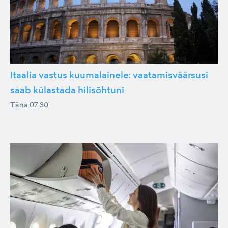
Itaalia vastus kuumalainele: vaatamisväärsusi
saab külastada hilisõhtuni
Täna 07:30