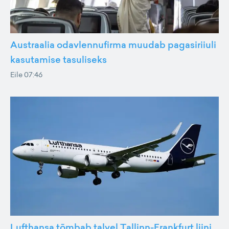
Austraalia odavlennufirma muudab pagasiriiuli
kasutamise tasuliseks
Eile 07:46
Lufthansa tõmbab talvel Tallinn-Frankfurt liini