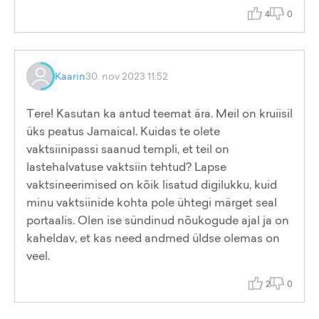
4
0
Kaarin
30. nov 2023 11:52
Tere! Kasutan ka antud teemat ära. Meil on kruiisil
üks peatus Jamaical. Kuidas te olete
vaktsiinipassi saanud templi, et teil on
lastehalvatuse vaktsiin tehtud? Lapse
vaktsineerimised on kõik lisatud digilukku, kuid
minu vaktsiinide kohta pole ühtegi märget seal
portaalis. Olen ise sündinud nõukogude ajal ja on
kaheldav, et kas need andmed üldse olemas on
veel.
2
0