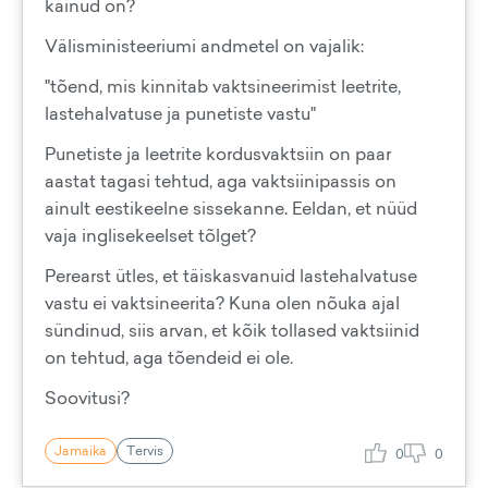
käinud on?
Välisministeeriumi andmetel on vajalik:
"tõend, mis kinnitab vaktsineerimist leetrite,
lastehalvatuse ja punetiste vastu"
Punetiste ja leetrite kordusvaktsiin on paar
aastat tagasi tehtud, aga vaktsiinipassis on
ainult eestikeelne sissekanne. Eeldan, et nüüd
vaja inglisekeelset tõlget?
Perearst ütles, et täiskasvanuid lastehalvatuse
vastu ei vaktsineerita? Kuna olen nõuka ajal
sündinud, siis arvan, et kõik tollased vaktsiinid
on tehtud, aga tõendeid ei ole.
Soovitusi?
Jamaika
Tervis
0
0