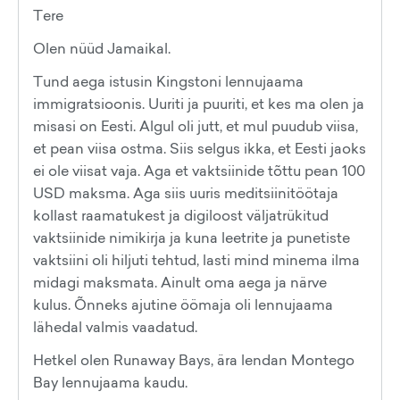
Tere
Olen nüüd Jamaikal.
Tund aega istusin Kingstoni lennujaama
immigratsioonis. Uuriti ja puuriti, et kes ma olen ja
misasi on Eesti. Algul oli jutt, et mul puudub viisa,
et pean viisa ostma. Siis selgus ikka, et Eesti jaoks
ei ole viisat vaja. Aga et vaktsiinide tõttu pean 100
USD maksma. Aga siis uuris meditsiinitöötaja
kollast raamatukest ja digiloost väljatrükitud
vaktsiinide nimikirja ja kuna leetrite ja punetiste
vaktsiini oli hiljuti tehtud, lasti mind minema ilma
midagi maksmata. Ainult oma aega ja närve
kulus. Õnneks ajutine öömaja oli lennujaama
lähedal valmis vaadatud.
Hetkel olen Runaway Bays, ära lendan Montego
Bay lennujaama kaudu.