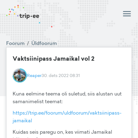
Foorum
/
Üldfoorum
Vaktsiinipass Jamaikal vol 2
Reaper
30. dets 2022 08:31
Kuna eelmine teema oli suletud, siis alustan uut
samanimelist teemat:
https://trip.ee/foorum/uldfoorum/vaktsiinipass-
jamaikal
Kuidas seis paregu on, kes viimati Jamaikal