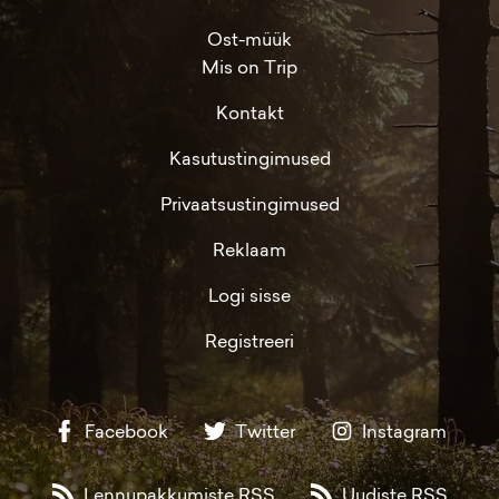
Ost-müük
Mis on Trip
Kontakt
Kasutustingimused
Privaatsustingimused
Reklaam
Logi sisse
Registreeri
Facebook
Twitter
Instagram
Lennupakkumiste RSS
Uudiste RSS