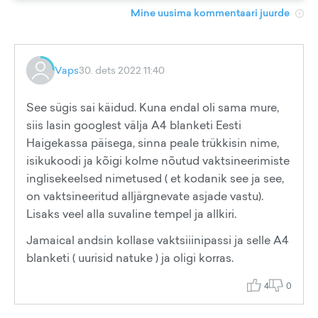
Mine uusima kommentaari juurde
Vaps
30. dets 2022 11:40
See sügis sai käidud. Kuna endal oli sama mure,
siis lasin googlest välja A4 blanketi Eesti
Haigekassa päisega, sinna peale trükkisin nime,
isikukoodi ja kõigi kolme nõutud vaktsineerimiste
inglisekeelsed nimetused ( et kodanik see ja see,
on vaktsineeritud alljärgnevate asjade vastu).
Lisaks veel alla suvaline tempel ja allkiri.
Jamaical andsin kollase vaktsiiinipassi ja selle A4
blanketi ( uurisid natuke ) ja oligi korras.
4
0