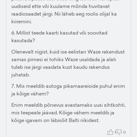
uudiseid ette või kuulame mõnda huvitavat
raadiosaadet järgi. Nii läheb aeg roolis olijal ka
kiiremini.
6. Millist teede kaarti kasutad või soovitad
kasutada?
Olenevalt riigist, kuid ise eelistan Waze rakendust
samas pimesi ei tohiks Waze usaldada ja alati
tuleb ise järgi vaadata kust kaudu rakendus
juhatab.
7. Mis meeldib autoga pikamaareiside puhul enim
ja kõige vähem?
Enim meeldib põnevus avastamaks uusi sihtkohti,
mis teepeale jäävad. Kõige vähem meeldib ja
kõige igavam on läbisõit Balti riikidest.
1
0