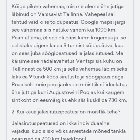
Kõige pikem vahemaa, mis me oleme ühe jutiga
läbinud on Varssavist Tallinna. Vahepeal sai
tehtud vaid kiire toidupeatus. Google mapsi järgi
see vahemaa siis natuke vähem kui 1000 km.
Pean ütlema, et see oli päris karm kogemus ja ise
eelistaks pigem ka ca 8 tunnist sõidupäeva, kus
on sees juba söögipeatused ja jalasirutused. Me
käisime see nädalavahetus Ventspilsis kuhu on
Tallinnast ca 500 km ja selle vahemaa läbimiseks
läks ca 9 tundi koos sirutuste ja söögipausidega.
Reaalselt meie pere jaoks on mõistlik sõiduulatus
ühe juttiga kuni Augustowini Poolas kui kaugem
sihtkoht on eesmärgiks ehk siis kuskil ca 730 km.
2. Kui kaua jalasirutuspeatusi on mõistlik teha?
Jalasirutuspeatused on ikka individuaalne
vajadus, kuid siiski võiks arvestada mõned tankla
peatused ca 700 km trajektooril.