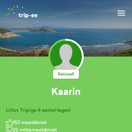
Reisisell
Kaarin
Liitus Tripiga
6 aastat tagasi
152
meeldimist
22
mittemeeldimist