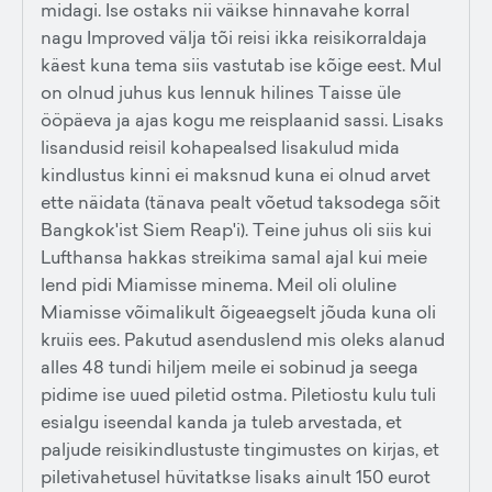
midagi. Ise ostaks nii väikse hinnavahe korral
nagu Improved välja tõi reisi ikka reisikorraldaja
käest kuna tema siis vastutab ise kõige eest. Mul
on olnud juhus kus lennuk hilines Taisse üle
ööpäeva ja ajas kogu me reisplaanid sassi. Lisaks
lisandusid reisil kohapealsed lisakulud mida
kindlustus kinni ei maksnud kuna ei olnud arvet
ette näidata (tänava pealt võetud taksodega sõit
Bangkok'ist Siem Reap'i). Teine juhus oli siis kui
Lufthansa hakkas streikima samal ajal kui meie
lend pidi Miamisse minema. Meil oli oluline
Miamisse võimalikult õigeaegselt jõuda kuna oli
kruiis ees. Pakutud asenduslend mis oleks alanud
alles 48 tundi hiljem meile ei sobinud ja seega
pidime ise uued piletid ostma. Piletiostu kulu tuli
esialgu iseendal kanda ja tuleb arvestada, et
paljude reisikindlustuste tingimustes on kirjas, et
piletivahetusel hüvitatkse lisaks ainult 150 eurot