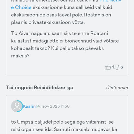
e Choice
ekskursioone kuna selliseid valikuid
ekskursioonide osas laeval pole. Roatanis on
plaanis privaatekskursioon võtta.
To Aivar nagu aru saan siis te enne Roatani
külastust midagi ette ei broneerinud vaid võtsite
kohapealt takso? Kui palju takso päevaks
maksis?
1
0
Tai ringreis Reisidiilid.ee-ga
Üldfoorum
Kaarin
14. nov 2025 11:50
to Umpsa paljudel pole aega ega viitsimist ise
reisi organiseerida. Samuti maksab mugavus ka