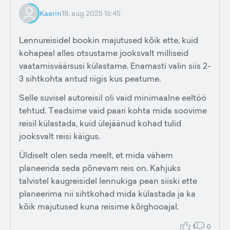
Kaarin
18. aug 2025 16:45
Lennureisidel bookin majutused kõik ette, kuid
kohapeal alles otsustame jooksvalt milliseid
vaatamisväärsusi külastame. Enamasti valin siis 2-
3 sihtkohta antud riigis kus peatume.
Selle suvisel autoreisil oli vaid minimaalne eeltöö
tehtud. Teadsime vaid paari kohta mida soovime
reisil külastada, kuid ülejäänud kohad tulid
jooksvalt reisi käigus.
Üldiselt olen seda meelt, et mida vähem
planeerida seda põnevam reis on. Kahjuks
talvistel kaugreisidel lennukiga pean siiski ette
planeerima nii sihtkohad mida külastada ja ka
kõik majutused kuna reisime kõrghooajal.
1
0