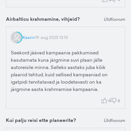
Airbalticu krahmamine, vihjeid?
Üldfoorum
Kaarin
19. aug 2025 13:13
Seekord jäävad kampaania pakkumised
kasutamata kuna järgmine suvi plaan jälle
autoreisile minna. Selleks aastaks juba kõik
plaanid tehtud, kuid sellised kampaaniad on
igatpidi tervitatavad ja loodetavasti on ka
järgmine aasta krahmamise kampaania.
0
0
Kui palju reisi ette planeerite?
Üldfoorum