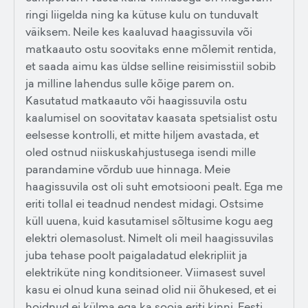
ringi liigelda ning ka kütuse kulu on tunduvalt
väiksem. Neile kes kaaluvad haagissuvila või
matkaauto ostu soovitaks enne mõlemit rentida,
et saada aimu kas üldse selline reisimisstiil sobib
ja milline lahendus sulle kõige parem on.
Kasutatud matkaauto või haagissuvila ostu
kaalumisel on soovitatav kaasata spetsialist ostu
eelsesse kontrolli, et mitte hiljem avastada, et
oled ostnud niiskuskahjustusega isendi mille
parandamine võrdub uue hinnaga. Meie
haagissuvila ost oli suht emotsiooni pealt. Ega me
eriti tollal ei teadnud nendest midagi. Ostsime
küll uuena, kuid kasutamisel sõltusime kogu aeg
elektri olemasolust. Nimelt oli meil haagissuvilas
juba tehase poolt paigaladatud elekripliit ja
elektriküte ning konditsioneer. Viimasest suvel
kasu ei olnud kuna seinad olid nii õhukesed, et ei
hoidnud ei külma ega ka sooja eriti kinni. Eesti