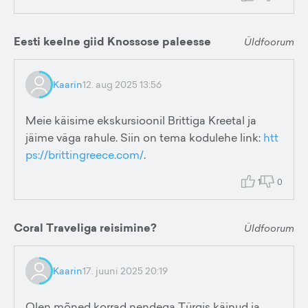
Eesti keelne giid Knossose paleesse
Üldfoorum
Kaarin
12. aug 2025 13:56
Meie käisime ekskursioonil Brittiga Kreetal ja
jäime väga rahule. Siin on tema kodulehe link:
htt
ps://brittingreece.com/
.
1
0
Coral Traveliga reisimine?
Üldfoorum
Kaarin
17. juuni 2025 20:19
Olen mõned korrad nendega Türgis käinud ja