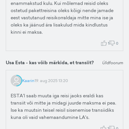
enammakstud kulu. Kui mõlemad reisid oleks
ostetud pakettreisina oleks kõigi nende jamade
eest vastutanud reisikorraldaja mitte mina ise ja
oleks ka jäänud ära lisakulud mida kindlustus
kinni ei maksa.
1
0
Usa Esta - kas vōib märkida, et transiit?
Üldfoorum
Kaarin
19. aug 2025 13:20
ESTA'l saab muuta iga reisi jaoks eraldi kas
transiit või mitte ja midagi juurde maksma ei pea.
Ise ka muutsin teisel reisil sisenemise transiidiks
kuna oli vaid vahemaandumine LA's.
2
0