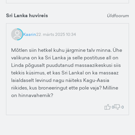
Sri Lanka huvireis
Üldfoorum
Kaarin
22. märts 2025 10:34
Mõtlen siin hetkel kuhu järgmine talv minna. Ühe
valikuna on ka Sri Lanka ja selle postituse all on
Linda põgusalt puudutanud massaazikeskusi siis
tekkis küsimus, et kas Sri Lankal on ka massaaz
laialdaselt levinud nagu näiteks Kagu-Aasia
riikides, kus broneeringut ette pole vaja? Milline
on hinnavahemik?
0
0