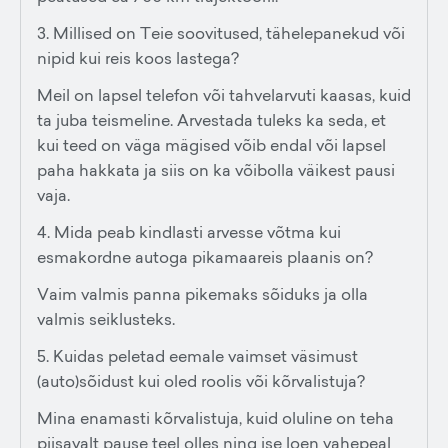
3. Millised on Teie soovitused, tähelepanekud või
nipid kui reis koos lastega?
Meil on lapsel telefon või tahvelarvuti kaasas, kuid
ta juba teismeline. Arvestada tuleks ka seda, et
kui teed on väga mägised võib endal või lapsel
paha hakkata ja siis on ka võibolla väikest pausi
vaja.
4. Mida peab kindlasti arvesse võtma kui
esmakordne autoga pikamaareis plaanis on?
Vaim valmis panna pikemaks sõiduks ja olla
valmis seiklusteks.
5. Kuidas peletad eemale vaimset väsimust
(auto)sõidust kui oled roolis või kõrvalistuja?
Mina enamasti kõrvalistuja, kuid oluline on teha
piisavalt pause teel olles ning ise loen vahepeal