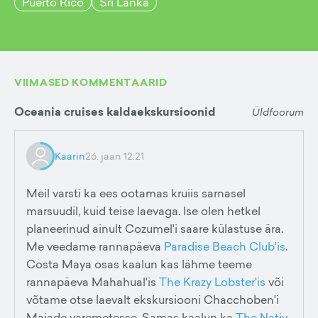
Puerto Rico
Sri Lanka
VIIMASED KOMMENTAARID
Oceania cruises kaldaekskursioonid
Üldfoorum
Kaarin
26. jaan 12:21
Meil varsti ka ees ootamas kruiis sarnasel
marsuudil, kuid teise laevaga. Ise olen hetkel
planeerinud ainult Cozumel'i saare külastuse ära.
Me veedame rannapäeva
Paradise Beach Club'is
.
Costa Maya osas kaalun kas lähme teeme
rannapäeva Mahahual'is
The Krazy Lobster'is
või
võtame otse laevalt ekskursiooni Chacchoben'i
Maiade varemetesse. Samas kaalun ka
The Nativ