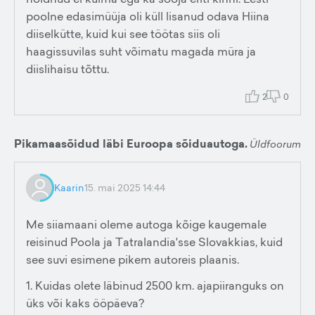
poolne edasimüüja oli küll lisanud odava Hiina
diiselkütte, kuid kui see töötas siis oli
haagissuvilas suht võimatu magada müra ja
diislihaisu tõttu.
2
0
Pikamaasõidud läbi Euroopa sõiduautoga.
Üldfoorum
Kaarin
15. mai 2025 14:44
Me siiamaani oleme autoga kõige kaugemale
reisinud Poola ja Tatralandia'sse Slovakkias, kuid
see suvi esimene pikem autoreis plaanis.
1. Kuidas olete läbinud 2500 km. ajapiiranguks on
üks või kaks ööpäeva?