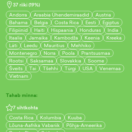
37
riiki (
19
%)
Andorra
Araabia Ühendemiraadid
Austria
Bahama
Belgia
Costa Rica
Eesti
Egiptus
Filipiinid
Haiti
Hispaania
Honduras
India
Itaalia
Jamaika
Kambodža
Keenia
Kreeka
Läti
Leedu
Mauritius
Mehhiko
Montenegro
Norra
Poola
Prantsusmaa
Rootsi
Saksamaa
Slovakkia
Soome
Šveits
Tai
Tšehhi
Türgi
USA
Venemaa
Vietnam
Tahab minna:
7
sihtkohta
Costa Rica
Kolumbia
Kuuba
Lõuna-Aafrika Vabariik
Põhja-Ameerika