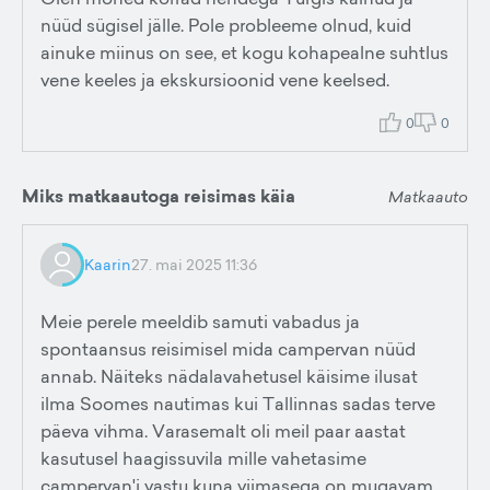
nüüd sügisel jälle. Pole probleeme olnud, kuid
ainuke miinus on see, et kogu kohapealne suhtlus
vene keeles ja ekskursioonid vene keelsed.
0
0
Miks matkaautoga reisimas käia
Matkaauto
Kaarin
27. mai 2025 11:36
Meie perele meeldib samuti vabadus ja
spontaansus reisimisel mida campervan nüüd
annab. Näiteks nädalavahetusel käisime ilusat
ilma Soomes nautimas kui Tallinnas sadas terve
päeva vihma. Varasemalt oli meil paar aastat
kasutusel haagissuvila mille vahetasime
campervan'i vastu kuna viimasega on mugavam