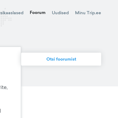
Foorum
Minu Trip.ee
isikaaslased
Uudised
Otsi foorumist
ite,
d