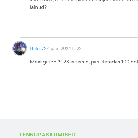
läinud?
Heliis72
7. jaan 2024 15:22
Meie grupp 2023 ei teinid, piiri ületades 100 doll
LENNUPAKKUMISED