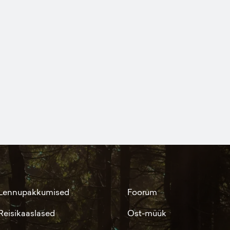
Lennupakkumised
Foorum
Reisikaaslased
Ost-müük