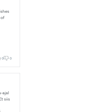
ishes
 of
0
0
-ajal
t siis
i