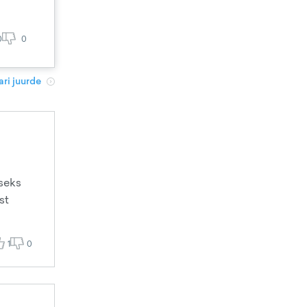
0
0
ri juurde
seks
st
1
0