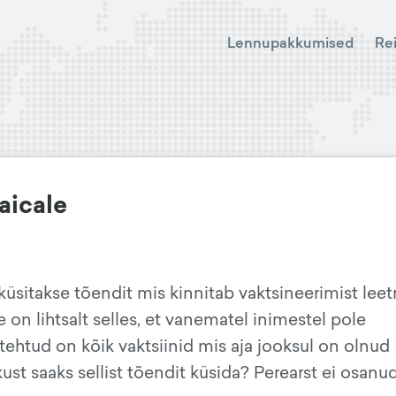
Lennupakkumised
Re
aicale
üsitakse tõendit mis kinnitab vaktsineerimist leetr
 on lihtsalt selles, et vanematel inimestel pole
 tehtud on kõik vaktsiinid mis aja jooksul on olnud
kust saaks sellist tõendit küsida? Perearst ei osanu