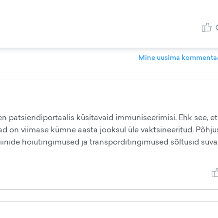
Mine uusima kommentaa
en patsiendiportaalis küsitavaid immuniseerimisi. Ehk see, et
d on viimase kümne aasta jooksul üle vaktsineeritud. Põhju
ktsiinide hoiutingimused ja transporditingimused sõltusid suva