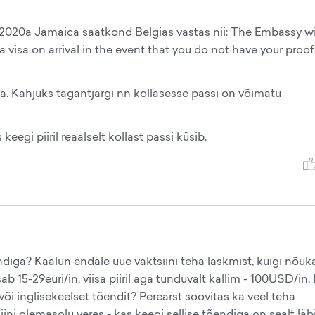
a 2020a Jamaica saatkond Belgias vastas nii: The Embassy w
 visa on arrival in the event that you do not have your proof
ma. Kahjuks tagantjärgi nn kollasesse passi on võimatu
 keegi piiril reaalselt kollast passi küsib.
diga? Kaalun endale uue vaktsiini teha laskmist, kuigi nõuka
 15-29euri/in, viisa piiril aga tunduvalt kallim - 100USD/in. E
 või inglisekeelset tõendit? Perearst soovitas ka veel teha
ini olemasolu veres - kas keegi sellise tõendiga on sealt läb