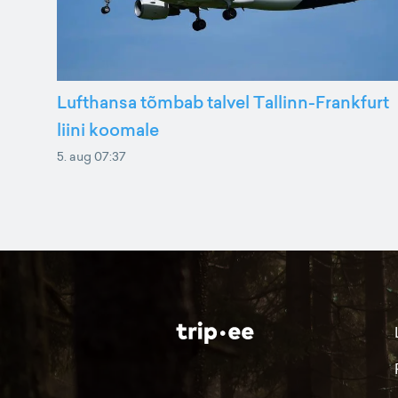
Lufthansa tõmbab talvel Tallinn-Frankfurt
liini koomale
5. aug 07:37