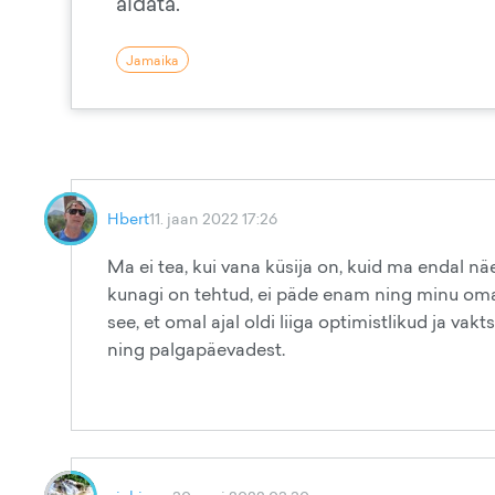
aidata.
Jamaika
Hbert
11. jaan 2022 17:26
Ma ei tea, kui vana küsija on, kuid ma endal nä
kunagi on tehtud, ei päde enam ning minu oma
see, et omal ajal oldi liiga optimistlikud ja va
ning palgapäevadest.