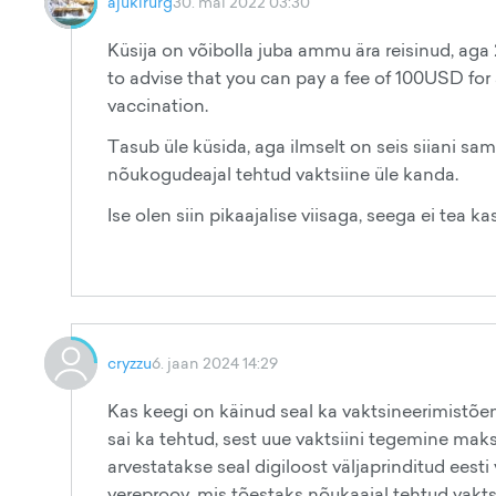
ajukirurg
30. mai 2022 03:30
Küsija on võibolla juba ammu ära reisinud, ag
to advise that you can pay a fee of 100USD for a
vaccination.
Tasub üle küsida, aga ilmselt on seis siiani sa
nõukogudeajal tehtud vaktsiine üle kanda.
Ise olen siin pikaajalise viisaga, seega ei tea kas
cryzzu
6. jaan 2024 14:29
Kas keegi on käinud seal ka vaktsineerimistõen
sai ka tehtud, sest uue vaktsiini tegemine maksab
arvestatakse seal digiloost väljaprinditud eesti
vereproov, mis tõestaks nõukaajal tehtud vaktsi