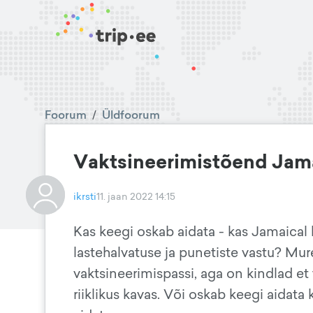
Foorum
/
Üldfoorum
Vaktsineerimistõend Jam
ikrsti
11. jaan 2022 14:15
Kas keegi oskab aidata - kas Jamaical k
lastehalvatuse ja punetiste vastu? Mure
vaktsineerimispassi, aga on kindlad et
riiklikus kavas. Või oskab keegi aidata 