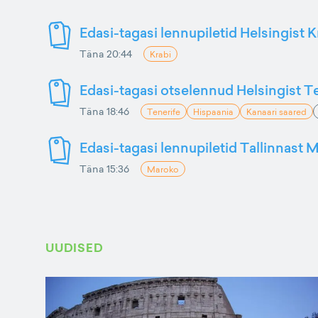
Edasi-tagasi lennupiletid Helsingist K
Täna 20:44
Krabi
Edasi-tagasi otselennud Helsingist Te
Täna 18:46
Tenerife
Hispaania
Kanaari saared
Edasi-tagasi lennupiletid Tallinnast M
Täna 15:36
Maroko
UUDISED