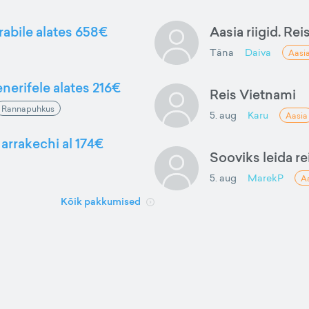
rabile alates 658€
Aasia riigid. Rei
Täna
Daiva
Aasi
nerifele alates 216€
Reis Vietnami
Rannapuhkus
5. aug
Karu
Aasia
arrakechi al 174€
Sooviks leida rei
5. aug
MarekP
A
Kõik pakkumised