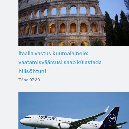
Itaalia vastus kuumalainele:
vaatamisväärsusi saab külastada
hilisõhtuni
Täna 07:30