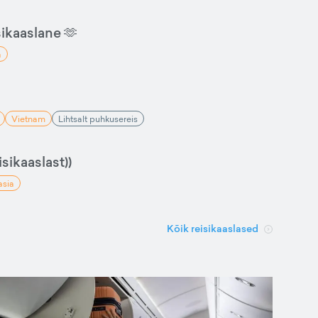
sikaaslane 🫶
a
Vietnam
Lihtsalt puhkusereis
sikaaslast))
asia
Kõik reisikaaslased