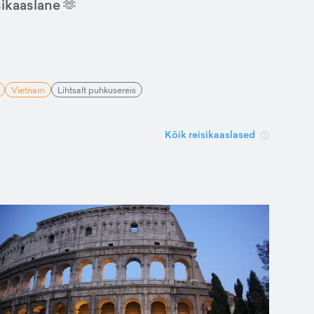
sikaaslane 🫶
Vietnam
Lihtsalt puhkusereis
Kõik reisikaaslased