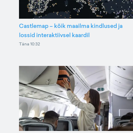
Castlemap – kõik maailma kindlused ja
lossid interaktiivsel kaardil
Täna 10:32