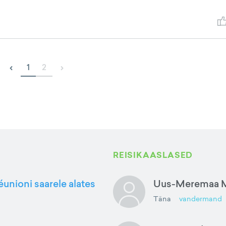
‹
›
1
2
REISIKAASLASED
éunioni saarele alates
Uus-Meremaa M
Täna
vandermand