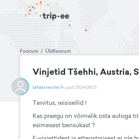
Foorum
/
Üldfoorum
Vinjetid Tšehhi, Austria, 
tahaksreisile
24. juuli 2024 08:21
Tervitus, reisisellid !
Kas praegu on võimalik osta autoga trip
esimesest bensukast ?
E-vinjettidest ja etteostmisest ei ole