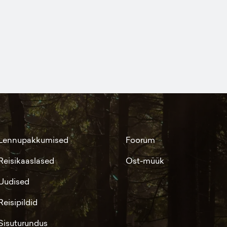
Lennupakkumised
Foorum
Reisikaaslased
Ost-müük
Uudised
Reisipildid
Sisuturundus