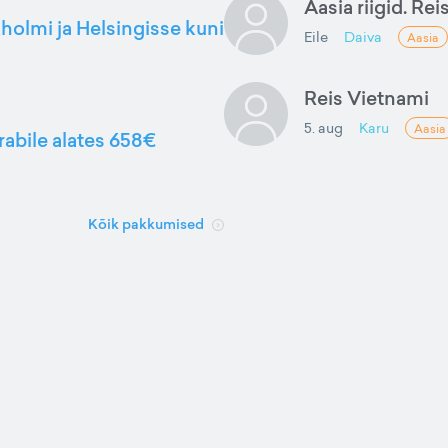
Aasia riigid. Rei
kholmi ja Helsingisse kuni
Eile
Daiva
Aasia
Reis Vietnami
5. aug
Karu
Aasia
rabile alates 658€
Kõik pakkumised