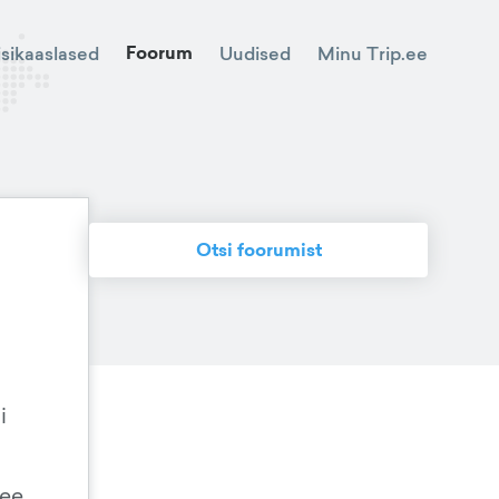
Foorum
Minu Trip.ee
isikaaslased
Uudised
Otsi foorumist
i
tee