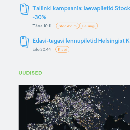
Tallinki kampaania: laevapiletid Stoc
-30%
Täna 10:11
Stockholm
Helsingi
Edasi-tagasi lennupiletid Helsingist K
Eile 20:44
Krabi
UUDISED