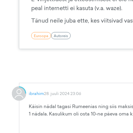
peal internetti ei kasuta (v.a. waze).
Tänud neile juba ette, kes viitsivad vas
Euroopa
Autoreis
ibrahim
28. juuli 2024 23:06
Käisin nädal tagasi Rumeenias ning siis maksi
1 nädala. Kasulikum oli osta 10-ne päeva oma kui