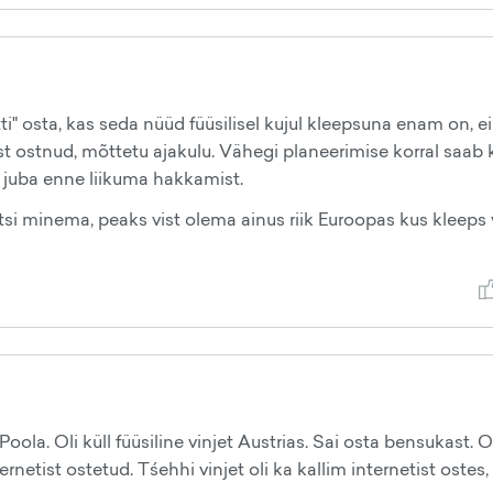
i" osta, kas seda nüüd füüsilisel kujul kleepsuna enam on, e
t ostnud, mõttetu ajakulu. Vähegi planeerimise korral saab 
d juba enne liikuma hakkamist.
itsi minema, peaks vist olema ainus riik Euroopas kus kleeps 
 Poola. Oli küll füüsiline vinjet Austrias. Sai osta bensukast. O
netist ostetud. Tśehhi vinjet oli ka kallim internetist ostes,