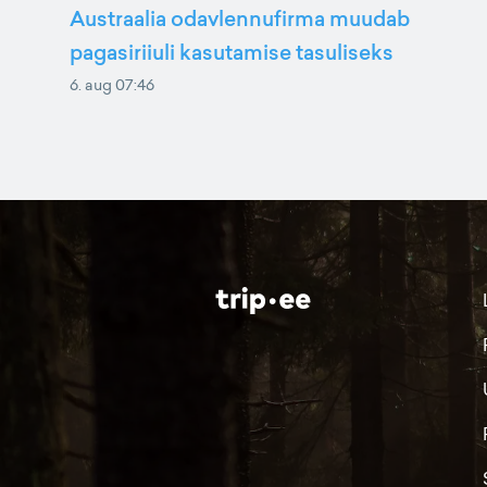
Austraalia odavlennufirma muudab
pagasiriiuli kasutamise tasuliseks
6. aug 07:46