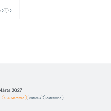
0
0
ärts 2027
Uus-Meremaa
Autoreis
Matkamine