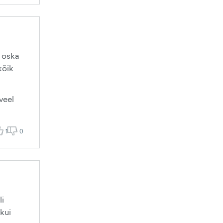
i oska
kõik
veel
1
0
li
 kui