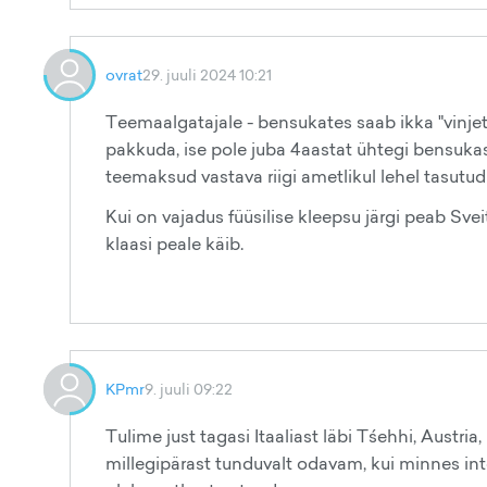
ovrat
29. juuli 2024 10:21
Teemaalgatajale - bensukates saab ikka "vinjett
pakkuda, ise pole juba 4aastat ühtegi bensukas
teemaksud vastava riigi ametlikul lehel tasutu
Kui on vajadus füüsilise kleepsu järgi peab Sve
klaasi peale käib.
KPmr
9. juuli 09:22
Tulime just tagasi Itaaliast läbi Tśehhi, Austria,
millegipärast tunduvalt odavam, kui minnes inter