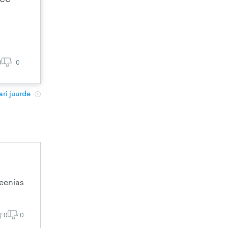
0
0
ri juurde
meenias
0
0