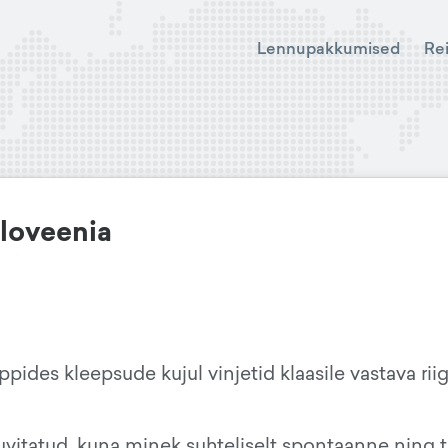
Lennupakkumised
Re
Sloveenia
pides kleepsude kujul vinjetid klaasile vastava riig
 huvitatud, kuna minek suhteliselt spontaanne ning 