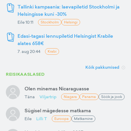
Tallinki kampaania: laevapiletid Stockholmi ja
Helsingisse kuni -30%
Eile 10:11
Stockholm
Helsingi
Edasi-tagasi lennupiletid Helsingist Krabile
alates 658€
7. aug 20:44
Krabi
Kõik pakkumised
REISIKAASLASED
Olen minemas Nicaraguasse
Täna
Viljartrip
Niagara
Panama
Söök ja jook
Sügisel mägedesse matkama
Eile
Lilli T
Euroopa
Matkamine