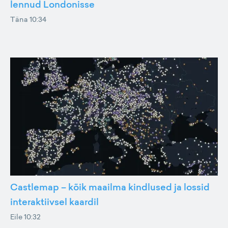
lennud Londonisse
Täna 10:34
Castlemap – kõik maailma kindlused ja lossid
interaktiivsel kaardil
Eile 10:32