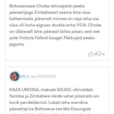
Botswanasse Chobe rahvusparki peaks
päevatripiga Zimbabwest saama ilma viisa
katkemiseta, pikemalt minnes on vaja teha uus
viisa või kohe alguses double entry VOA. Chobe
on üllatavalt lahe, päevast täitsa piisas, sest see
pole Victoria Fallsist kaugel. Pakkujaid peaks
jaguma.
0
0
S.R.
12. apr 2025 08:03
KAZA UNIVISA, maksab 50USD, võimaldab
Sambia ja Zimbabwe riikide vahel piiramatu arv
kordi pendeldamist. Lubab teha erandina
päevatripi ka Botswana-sse läbi Kazungula