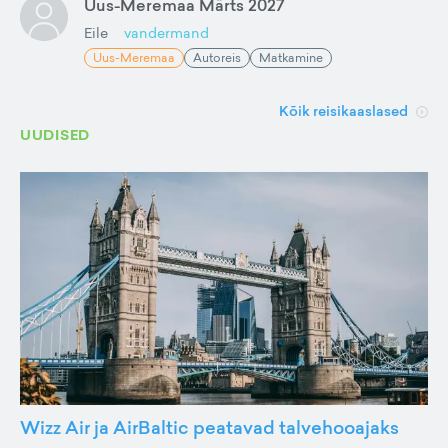
Uus-Meremaa Märts 2027
Eile
vandermand
Uus-Meremaa
Autoreis
Matkamine
Kõik reisikaaslased
UUDISED
Wizz Air ja AirBaltic peatavad talvehooajaks