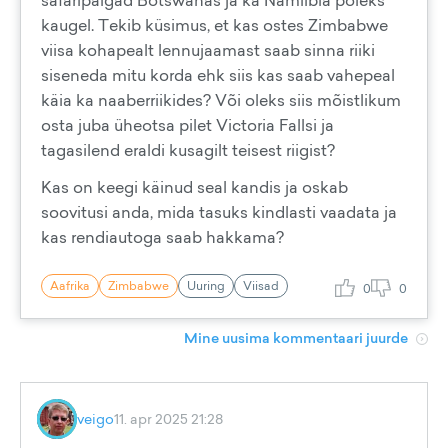
safaripaigad Botswanas ja ka Namiibia poleks
kaugel. Tekib küsimus, et kas ostes Zimbabwe
viisa kohapealt lennujaamast saab sinna riiki
siseneda mitu korda ehk siis kas saab vahepeal
käia ka naaberriikides? Või oleks siis mõistlikum
osta juba üheotsa pilet Victoria Fallsi ja
tagasilend eraldi kusagilt teisest riigist?
Kas on keegi käinud seal kandis ja oskab
soovitusi anda, mida tasuks kindlasti vaadata ja
kas rendiautoga saab hakkama?
Aafrika
Zimbabwe
Uuring
Viisad
0
0
Mine uusima kommentaari juurde
veigo
11. apr 2025 21:28