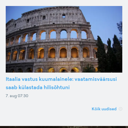
Itaalia vastus kuumalainele: vaatamisväärsusi
saab külastada hilisõhtuni
7. aug 07:30
Kõik uudised