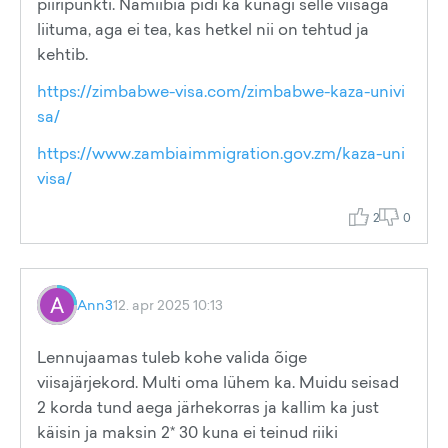
piiripunkti. Namiibia pidi ka kunagi selle viisaga
liituma, aga ei tea, kas hetkel nii on tehtud ja
kehtib.
https://zimbabwe-visa.com/zimbabwe-kaza-univi
sa/
https://www.zambiaimmigration.gov.zm/kaza-uni
visa/
2
0
Ann3
12. apr 2025 10:13
Lennujaamas tuleb kohe valida õige
viisajärjekord. Multi oma lühem ka. Muidu seisad
2 korda tund aega järhekorras ja kallim ka just
käisin ja maksin 2* 30 kuna ei teinud riiki