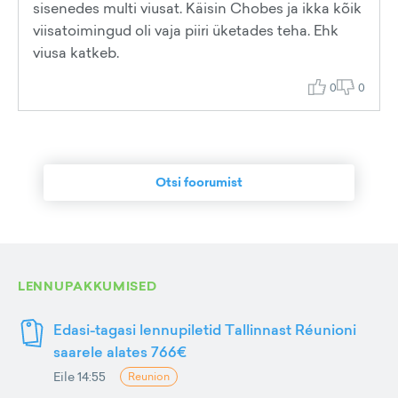
sisenedes multi viusat. Käisin Chobes ja ikka kõik
viisatoimingud oli vaja piiri üketades teha. Ehk
viusa katkeb.
0
0
Otsi foorumist
LENNUPAKKUMISED
Edasi-tagasi lennupiletid Tallinnast Réunioni
saarele alates 766€
Eile 14:55
Reunion