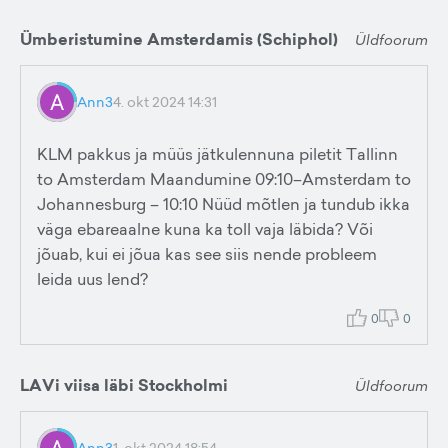
Ümberistumine Amsterdamis (Schiphol)
Üldfoorum
Ann3
4. okt 2024 14:31
KLM pakkus ja müüs jätkulennuna piletit Tallinn
to Amsterdam Maandumine 09:10–Amsterdam to
Johannesburg – 10:10 Nüüd mõtlen ja tundub ikka
väga ebareaalne kuna ka toll vaja läbida? Või
jõuab, kui ei jõua kas see siis nende probleem
leida uus lend?
0
0
LAVi viisa läbi Stockholmi
Üldfoorum
Ann3
1. okt 2024 18:54