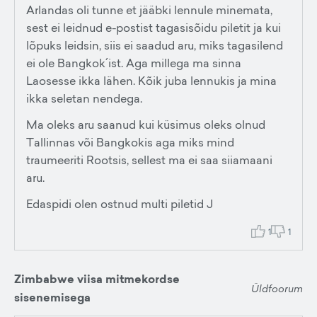
Arlandas oli tunne et jääbki lennule minemata,
sest ei leidnud e-postist tagasisõidu piletit ja kui
lõpuks leidsin, siis ei saadud aru, miks tagasilend
ei ole Bangkok´ist. Aga millega ma sinna
Laosesse ikka lähen. Kõik juba lennukis ja mina
ikka seletan nendega.
Ma oleks aru saanud kui küsimus oleks olnud
Tallinnas või Bangkokis aga miks mind
traumeeriti Rootsis, sellest ma ei saa siiamaani
aru.
Edaspidi olen ostnud multi piletid J
1
1
Zimbabwe viisa mitmekordse
Üldfoorum
sisenemisega