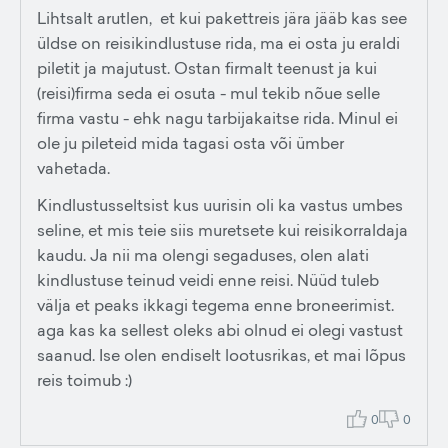
Lihtsalt arutlen, et kui pakettreis jära jääb kas see
üldse on reisikindlustuse rida, ma ei osta ju eraldi
piletit ja majutust. Ostan firmalt teenust ja kui
(reisi)firma seda ei osuta - mul tekib nõue selle
firma vastu - ehk nagu tarbijakaitse rida. Minul ei
ole ju pileteid mida tagasi osta või ümber
vahetada.
Kindlustusseltsist kus uurisin oli ka vastus umbes
seline, et mis teie siis muretsete kui reisikorraldaja
kaudu. Ja nii ma olengi segaduses, olen alati
kindlustuse teinud veidi enne reisi. Nüüd tuleb
välja et peaks ikkagi tegema enne broneerimist.
aga kas ka sellest oleks abi olnud ei olegi vastust
saanud. Ise olen endiselt lootusrikas, et mai lõpus
reis toimub :)
0
0