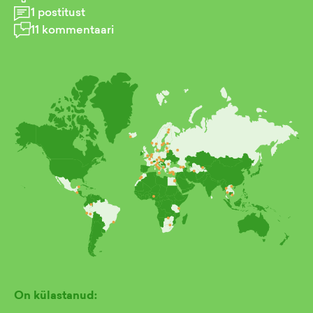
1
postitust
11
kommentaari
On külastanud: