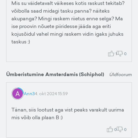
Mis su väidetavalt väikeses kotis raskust tekitab?
võibolla saad midagi tasku panna? näiteks
akupanga? Mingi raskem riietus enne selga? Ma
ise proovin nõuete piiridesse jääda aga eriti
kojusõidul vahel mingi raskem vidin igaks juhuks
taskus :)
1
0
Ümberistumine Amsterdamis (Schiphol)
Üldfoorum
Ann3
4. okt 2024 15:59
Tänan, siis lootust aga vist peaks varakult uurima
mis võib olla plaan B :)
0
0