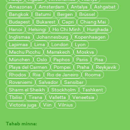
Amazonas
Amsterdam
Antalya
Ashgabat
Bangkok
Batumi
Bergen
Brüssel
Budapest
Bukarest
Capri
Chiang Mai
Hanoi
Helsingi
Ho Chi Minh
Hurghada
Inglismaa
Johannesburg
Kopenhaagen
Lapimaa
Lima
London
Lyon
Machu Picchu
Marrakech
Moskva
München
Oslo
Paphos
Pariis
Pisa
Playa del Carmen
Pompei
Praha
Reykjavik
Rhodos
Riia
Rio de Janeiro
Rooma
Rovaniemi
Salvador
Sansibar
Sharm el Sheikh
Stockholm
Tashkent
Tbilisi
Tirana
Valletta
Veneetsia
Victoria juga
Viin
Vilnius
Tahab minna: