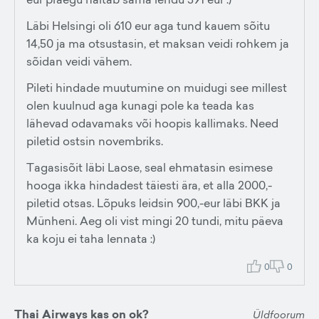
Läbi Helsingi oli 610 eur aga tund kauem sõitu
14,50 ja ma otsustasin, et maksan veidi rohkem ja
sõidan veidi vähem.
Pileti hindade muutumine on muidugi see millest
olen kuulnud aga kunagi pole ka teada kas
lähevad odavamaks või hoopis kallimaks. Need
piletid ostsin novembriks.
Tagasisõit läbi Laose, seal ehmatasin esimese
hooga ikka hindadest täiesti ära, et alla 2000,-
piletid otsas. Lõpuks leidsin 900,-eur läbi BKK ja
Münheni. Aeg oli vist mingi 20 tundi, mitu päeva
ka koju ei taha lennata :)
0
0
Thai Airways kas on ok?
Üldfoorum