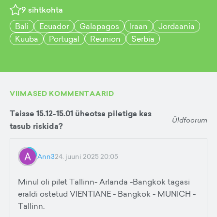
9
sihtkohta
Bali
Ecuador
Galapagos
Iraan
Jordaania
Kuuba
Portugal
Reunion
Serbia
VIIMASED KOMMENTAARID
Taisse 15.12-15.01 üheotsa piletiga kas
Üldfoorum
tasub riskida?
Ann3
24. juuni 2025 20:05
Minul oli pilet Tallinn- Arlanda -Bangkok tagasi
eraldi ostetud VIENTIANE - Bangkok - MUNICH -
Tallinn.