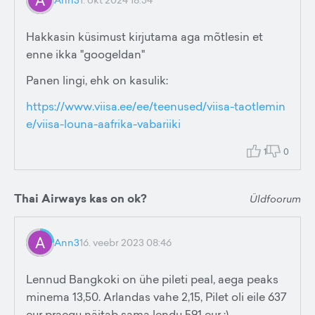
Hakkasin küsimust kirjutama aga mõtlesin et
enne ikka "googeldan"
Panen lingi, ehk on kasulik:
https://www.viisa.ee/ee/teenused/viisa-taotlemin
e/viisa-louna-aafrika-vabariiki
1
0
Thai Airways kas on ok?
Üldfoorum
Ann3
16. veebr 2023 08:46
Lennud Bangkoki on ühe pileti peal, aega peaks
minema 13,50. Arlandas vahe 2,15, Pilet oli eile 637
eur praegu näitab sama lendu 591 eur :)