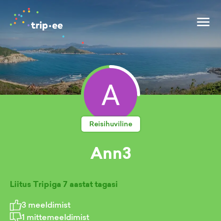
Reisihuviline
Ann3
Liitus Tripiga
7 aastat tagasi
3
meeldimist
1
mittemeeldimist