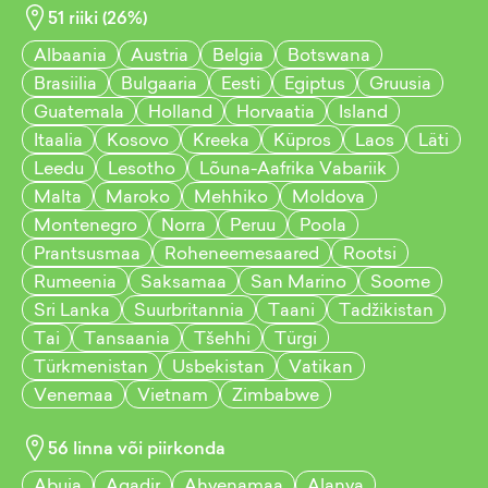
51
riiki (
26
%)
Albaania
Austria
Belgia
Botswana
Brasiilia
Bulgaaria
Eesti
Egiptus
Gruusia
Guatemala
Holland
Horvaatia
Island
Itaalia
Kosovo
Kreeka
Küpros
Laos
Läti
Leedu
Lesotho
Lõuna-Aafrika Vabariik
Malta
Maroko
Mehhiko
Moldova
Montenegro
Norra
Peruu
Poola
Prantsusmaa
Roheneemesaared
Rootsi
Rumeenia
Saksamaa
San Marino
Soome
Sri Lanka
Suurbritannia
Taani
Tadžikistan
Tai
Tansaania
Tšehhi
Türgi
Türkmenistan
Usbekistan
Vatikan
Venemaa
Vietnam
Zimbabwe
56
linna või piirkonda
Abuja
Agadir
Ahvenamaa
Alanya