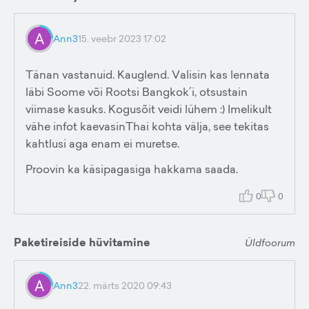
Ann3
15. veebr 2023 17:02
Tänan vastanuid. Kauglend. Valisin kas lennata
läbi Soome või Rootsi Bangkok´i, otsustain
viimase kasuks. Kogusõit veidi lühem :) Imelikult
vähe infot kaevasinThai kohta välja, see tekitas
kahtlusi aga enam ei muretse.
Proovin ka käsipagasiga hakkama saada.
0
0
Paketireiside hüvitamine
Üldfoorum
Ann3
22. märts 2020 09:43