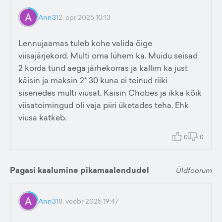
Ann3
12. apr 2025 10:13
Lennujaamas tuleb kohe valida õige
viisajärjekord. Multi oma lühem ka. Muidu seisad
2 korda tund aega järhekorras ja kallim ka just
käisin ja maksin 2* 30 kuna ei teinud riiki
sisenedes multi viusat. Käisin Chobes ja ikka kõik
viisatoimingud oli vaja piiri üketades teha. Ehk
viusa katkeb.
0
0
Pagasi kaalumine pikamaalendudel
Üldfoorum
Ann3
18. veebr 2025 19:47