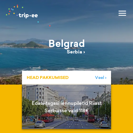
Belgrad
Serbia
›
HEAD PAKKUMISED
Veel ›
Edasi-tagasi lennupiletid Riiast
Serbiasse vaid 118€