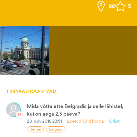
88
5
TRIPIKAD RÄÄGIVAD
Mida võtta ette Belgradis ja selle lähistel,
kui on aega 2,5 päeva?
12
28. nov 2018 23:51
Loetud
5918
korda
Orbit
Serbia
Belgrad