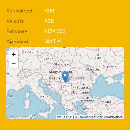
Suunakood
+381
Valuuta
RSD
Rahvaarv
1 274 000
Ajavöönd
GMT +1
+
−
Leaflet
|
©
OpenStreetMap
contributors