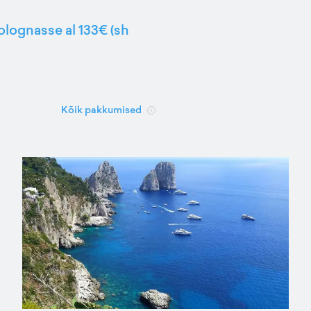
Bolognasse al 133€ (sh
Kõik pakkumised