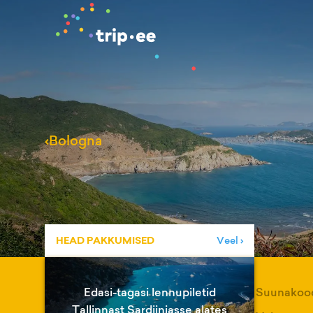
‹
Bologna
HEAD PAKKUMISED
Veel ›
Edasi-tagasi lennupiletid
Suunakoo
Tallinnast Sardiiniasse alates