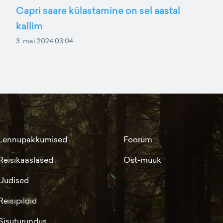
Capri saare külastamine on sel aastal
kallim
3. mai 2024 03:04
Lennupakkumised
Foorum
Reisikaaslased
Ost-müük
Uudised
Reisipildid
Sisuturundus