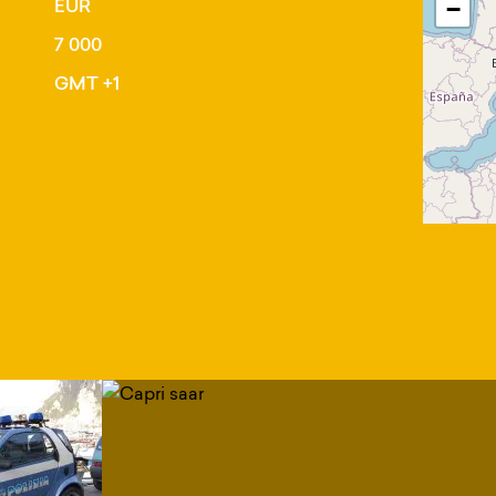
EUR
−
7 000
GMT +1