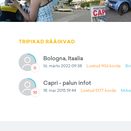
TRIPIKAD RÄÄGIVAD
Bologna, Itaalia
16. märts 2022 09:38
Loetud
906
korda
Bir
0
Capri - palun infot
18. mai 2015 19:44
Loetud
5177
korda
Mike
10