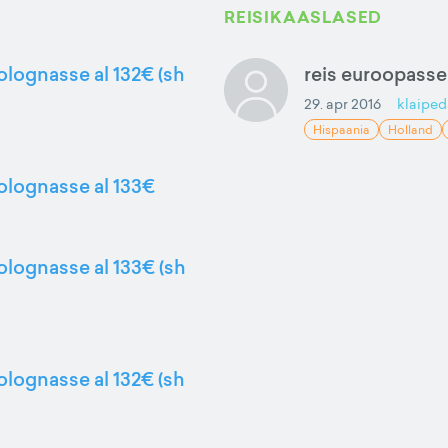
REISIKAASLASED
olognasse al 132€ (sh
reis euroopasse
29. apr 2016
klaiped
Hispaania
Holland
Bolognasse al 133€
Bolognasse al 133€ (sh
olognasse al 132€ (sh