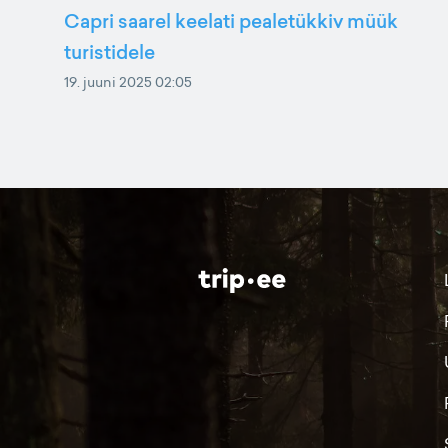
Capri saarel keelati pealetükkiv müük
turistidele
19. juuni 2025 02:05