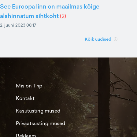
See Euroopa linn on maailmas kõige
alahinnatum sihtkoht
(
2
)
2. juuni 2023 08:17
Kõik uudised
Mis on Trip
Kontakt
Kasutustingimused
Privaatsustingimused
Reklaam