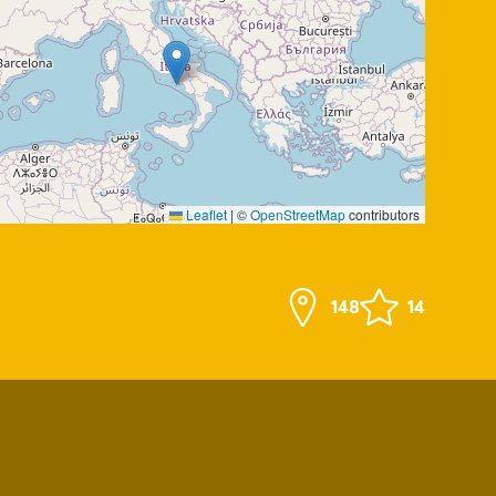
Leaflet
|
©
OpenStreetMap
contributors
148
14