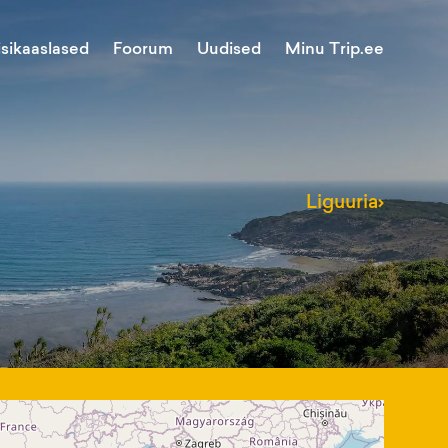
Minu Trip.ee
isikaaslased
Foorum
Uudised
Liguuria
›