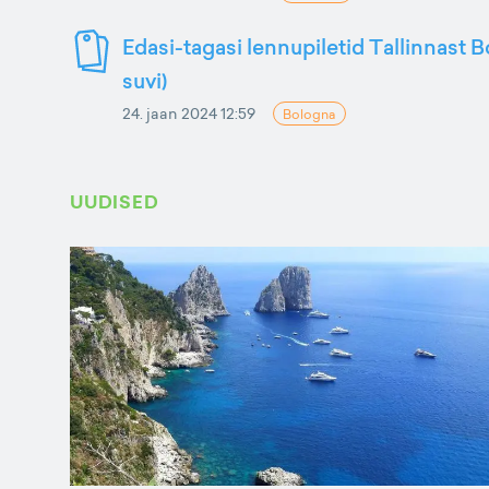
Edasi-tagasi lennupiletid Tallinnast 
suvi)
24. jaan 2024 12:59
Bologna
UUDISED