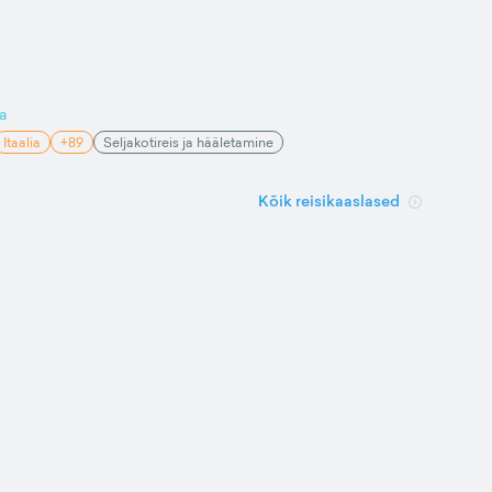
a
Itaalia
+89
Seljakotireis ja hääletamine
Kõik reisikaaslased