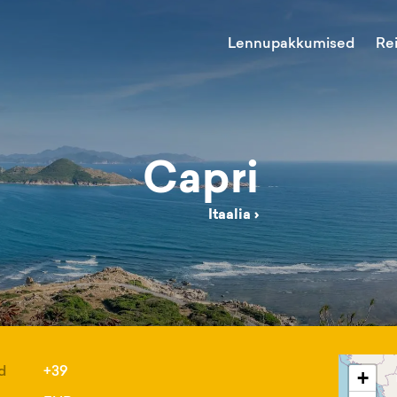
Lennupakkumised
Re
Capri
Itaalia
›
d
+39
+