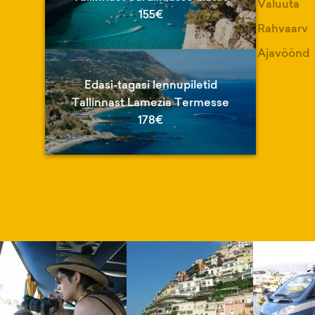
Valuuta
155€
Rahvaarv
Ajavöönd
Edasi-tagasi lennupiletid
Tallinnast Lamezia Termesse
178€