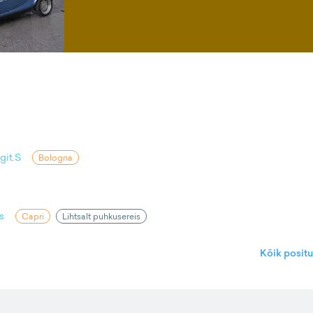
git.S
Bologna
s
Capri
Lihtsalt puhkusereis
Kõik posit