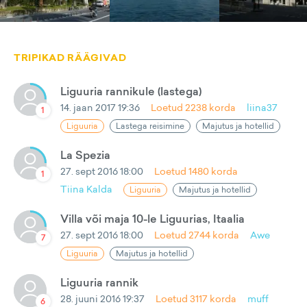
TRIPIKAD RÄÄGIVAD
Liguuria rannikule (lastega)
14. jaan 2017 19:36
Loetud
2238
korda
liina37
1
Liguuria
Lastega reisimine
Majutus ja hotellid
La Spezia
27. sept 2016 18:00
Loetud
1480
korda
1
Tiina Kalda
Liguuria
Majutus ja hotellid
Villa või maja 10-le Liguurias, Itaalia
27. sept 2016 18:00
Loetud
2744
korda
Awe
7
Liguuria
Majutus ja hotellid
Liguuria rannik
28. juuni 2016 19:37
Loetud
3117
korda
muff
6