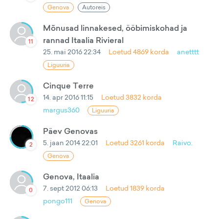
Genova
Autoreis
Mõnusad linnakesed, ööbimiskohad ja
rannad Itaalia Rivieral
11
25. mai 2016 22:34
Loetud
4869
korda
anetttt
Liguuria
Cinque Terre
14. apr 2016 11:15
Loetud
3832
korda
12
margus360
Liguuria
Päev Genovas
5. jaan 2014 22:01
Loetud
3261
korda
Raivo.
2
Genova
Genova, Itaalia
7. sept 2012 06:13
Loetud
1839
korda
0
pongo111
Genova