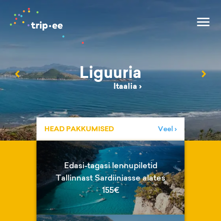
Liguuria
‹
›
Itaalia
›
HEAD PAKKUMISED
Veel ›
Edasi-tagasi lennupiletid
Tallinnast Sardiiniasse alates
155€