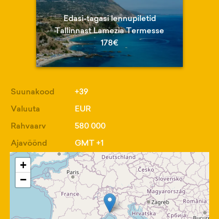
Edasi-tagasi lennupiletid
Tallinnast Lamezia Termesse
178€
Suunakood
+39
Valuuta
EUR
Rahvaarv
580 000
Ajavöönd
GMT +1
+
−