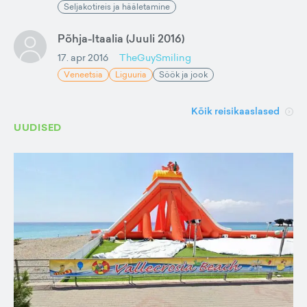
Seljakotireis ja hääletamine
Põhja-Itaalia (Juuli 2016)
17. apr 2016
TheGuySmiling
Veneetsia
Liguuria
Söök ja jook
Kõik reisikaaslased
UUDISED