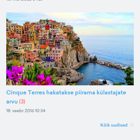
Cinque Terres hakatakse piirama külastajate
arvu
(
3
)
18. veebr 2016 10:34
Kõik uudised