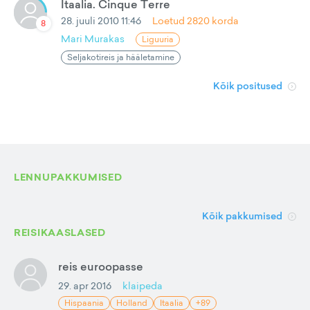
Itaalia. Cinque Terre
28. juuli 2010 11:46
Loetud
2820
korda
8
Mari Murakas
Liguuria
Seljakotireis ja hääletamine
Kõik positused
LENNUPAKKUMISED
Kõik pakkumised
REISIKAASLASED
reis euroopasse
29. apr 2016
klaipeda
Hispaania
Holland
Itaalia
+89