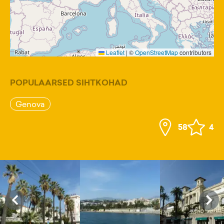
Leaflet
|
©
OpenStreetMap
contributors
POPULAARSED SIHTKOHAD
Genova
58
4