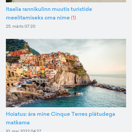
Itaalia rannikulinn muutis turistide
meelitamiseks oma nime
(
1
)
25. märts 07:20
Hoiatus: ära mine Cinque Terres plätudega
matkama
10. mai 2022 04:27