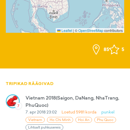
Leaflet
|
©
OpenStreetMap
contributors
85
5
TRIPIKAD RÄÄGIVAD
Vietnam 2018(Saigon, DaNang, NhaTrang,
PhuQuoc)
7
7. apr 2018 23:02
Loetud
5981
korda
punkel
Vietnam
Ho Chi Minh
Hoi An
Phu Quoc
Lihtsalt puhkusereis