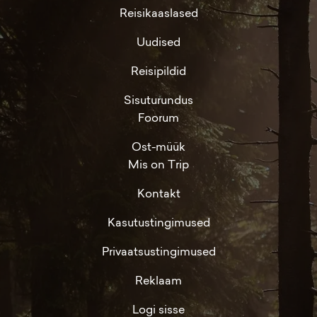
Reisikaaslased
Uudised
Reisipildid
Sisuturundus
Foorum
Ost-müük
Mis on Trip
Kontakt
Kasutustingimused
Privaatsustingimused
Reklaam
Logi sisse