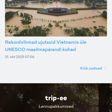
Rekordvihmad ujutasid Vietnamis üle
UNESCO maailmapärandi kohad
31. okt 2025 07:06
Kõik uudised
Lennupakkumised