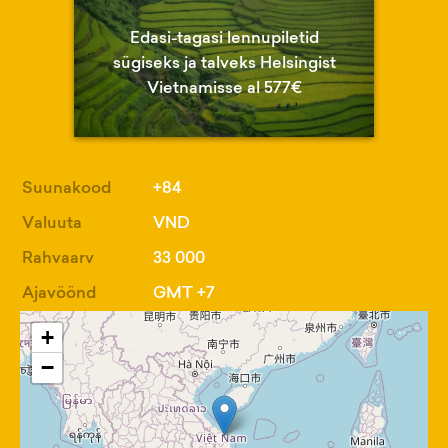
Edasi-tagasi lennupiletid
sügiseks ja talveks Helsingist
Vietnamisse al 577€
Suunakood
+84
Valuuta
VND
Rahvaarv
33 000
Ajavöönd
GMT +7
+
−