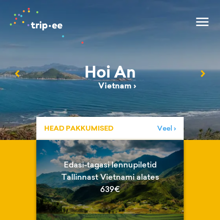
Hoi An
‹
›
Vietnam
›
HEAD PAKKUMISED
Veel ›
Edasi-tagasi lennupiletid
Tallinnast Vietnami alates
639€