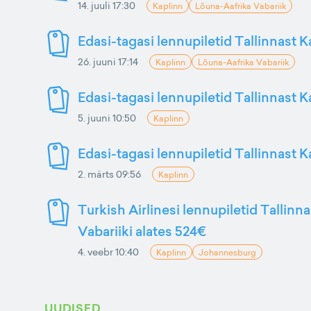
14. juuli 17:30
Kaplinn
Lõuna-Aafrika Vabariik
Edasi-tagasi lennupiletid Tallinnast K
26. juuni 17:14
Kaplinn
Lõuna-Aafrika Vabariik
Edasi-tagasi lennupiletid Tallinnast K
5. juuni 10:50
Kaplinn
Edasi-tagasi lennupiletid Tallinnast 
2. märts 09:56
Kaplinn
Turkish Airlinesi lennupiletid Tallinn
Vabariiki alates 524€
4. veebr 10:40
Kaplinn
Johannesburg
UUDISED