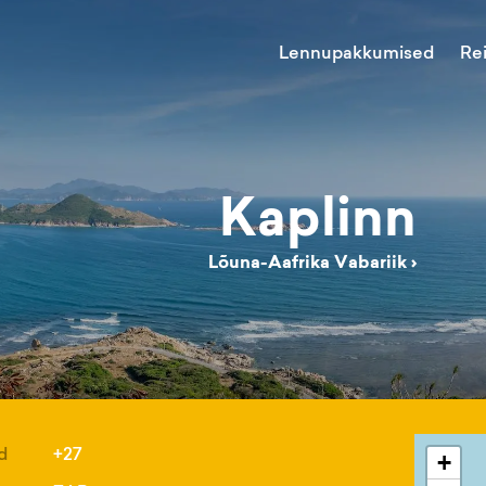
Lennupakkumised
Re
Kaplinn
Lõuna-Aafrika Vabariik
›
d
+27
+