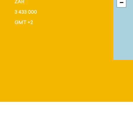
ZAR
−
3 433 000
GMT +2