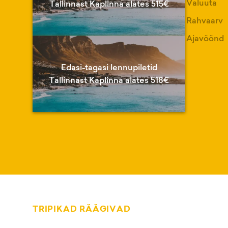
Valuuta
Tallinnast Kaplinna alates 515€
Rahvaarv
Ajavöönd
Edasi-tagasi lennupiletid
Tallinnast Kaplinna alates 518€
TRIPIKAD RÄÄGIVAD