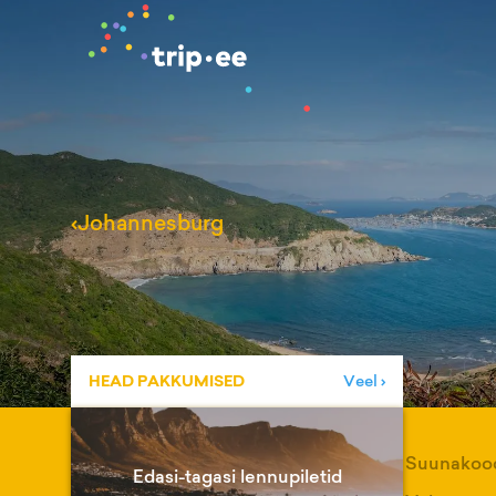
‹
Johannesburg
HEAD PAKKUMISED
Veel ›
Suunakoo
Edasi-tagasi lennupiletid