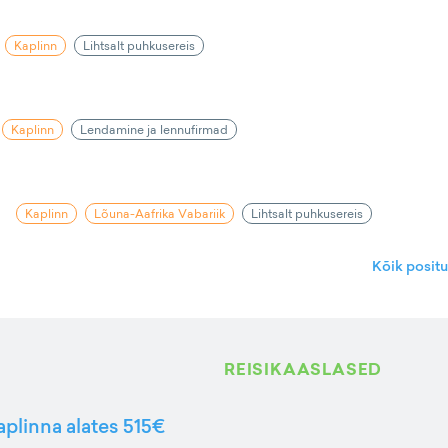
Kaplinn
Lihtsalt puhkusereis
Kaplinn
Lendamine ja lennufirmad
Kaplinn
Lõuna-Aafrika Vabariik
Lihtsalt puhkusereis
Kõik posit
REISIKAASLASED
aplinna alates 515€