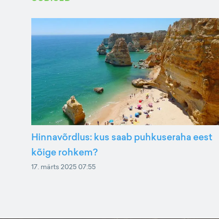
Hinnavõrdlus: kus saab puhkuseraha eest
kõige rohkem?
17. märts 2025 07:55