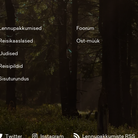
Lennupakkumised
Foorum
Reisikaaslased
Ost-müük
Uudised
Reisipildid
Sisuturundus
Twitter
Instagram
Lennupakkumiste RSS