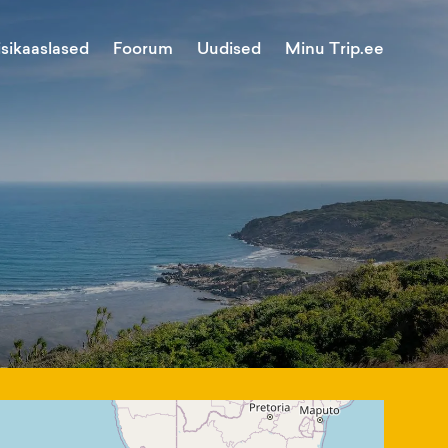
Minu Trip.ee
isikaaslased
Foorum
Uudised