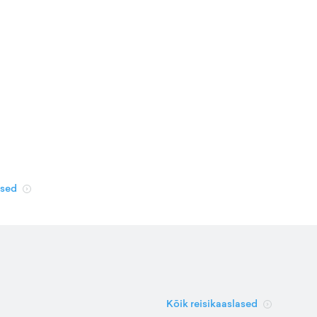
used
Kõik reisikaaslased