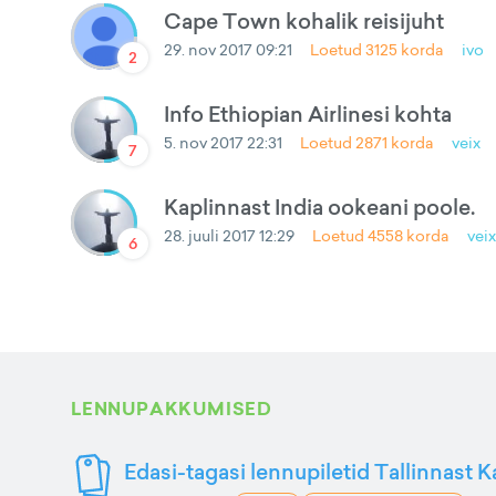
Cape Town kohalik reisijuht
29. nov 2017 09:21
Loetud
3125
korda
ivo
2
Info Ethiopian Airlinesi kohta
5. nov 2017 22:31
Loetud
2871
korda
veix
7
Kaplinnast India ookeani poole.
28. juuli 2017 12:29
Loetud
4558
korda
veix
6
LENNUPAKKUMISED
Edasi-tagasi lennupiletid Tallinnast K