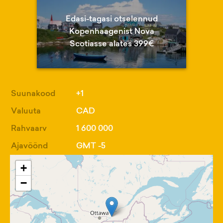
Edasi-tagasi otselennud
Kopenhaagenist Nova
Scotiasse alates 399€
Suunakood
+1
Valuuta
CAD
Rahvaarv
1 600 000
Ajavöönd
GMT -5
+
−