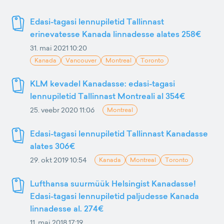
Edasi-tagasi lennupiletid Tallinnast
erinevatesse Kanada linnadesse alates 258€
31. mai 2021 10:20
Kanada
Vancouver
Montreal
Toronto
KLM kevadel Kanadasse: edasi-tagasi
lennupiletid Tallinnast Montreali al 354€
25. veebr 2020 11:06
Montreal
Edasi-tagasi lennupiletid Tallinnast Kanadasse
alates 306€
29. okt 2019 10:54
Kanada
Montreal
Toronto
Lufthansa suurmüük Helsingist Kanadasse!
Edasi-tagasi lennupiletid paljudesse Kanada
linnadesse al. 274€
11. mai 2018 17:19