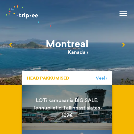
Montreal
‹
›
Kanada
›
HEAD PAKKUMISED
Veel ›
LOTi kampaania BIG SALE:
lennupiletid Tallinnast alates
109€