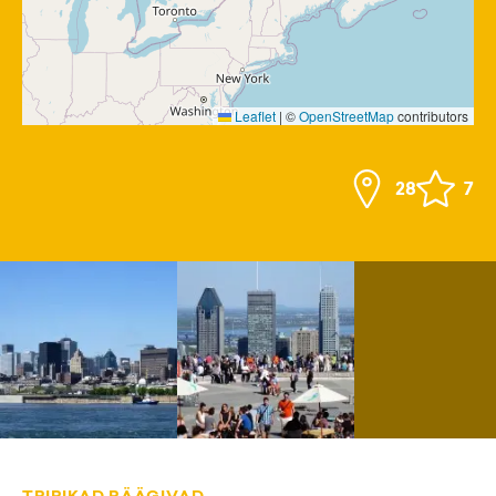
Leaflet
|
©
OpenStreetMap
contributors
28
7