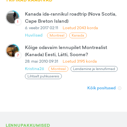
TRIPIKAD RÄÄGIVAD
Kanada ida-rannikul roadtrip (Nova Scotia,
Cape Breton Island)
1
6. veebr 2017 02:11
Loetud
2043
korda
Huvilised
Montreal
Kanada
Kõige odavaim lennupilet Montrealist
(Kanada) Eesti, Lätti, Soome?
7
28. mai 2010 09:31
Loetud
3195
korda
Kristina26
Montreal
Lendamine ja lennufirmad
Lihtsalt puhkusereis
Kõik positused
LENNUPAKKUMISED