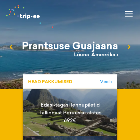
Prantsuse Guajaana
‹
›
Lõuna-Ameerika
›
HEAD PAKKUMISED
Veel ›
Edasi-tagasi lennupiletid
Tallinnast Peruusse alates
692€