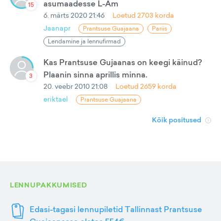
asumaadesse L-Am
15
6. märts 2020 21:46
Loetud
2703
korda
Jaanapr
Prantsuse Guajaana
Pariis
Lendamine ja lennufirmad
Kas Prantsuse Gujaanas on keegi käinud?
Plaanin sinna aprillis minna.
3
20. veebr 2010 21:08
Loetud
2659
korda
eriktael
Prantsuse Guajaana
Kõik positused
LENNUPAKKUMISED
Edasi-tagasi lennupiletid Tallinnast Prantsuse