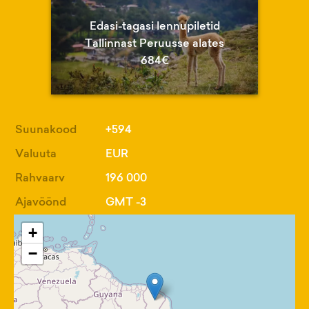
Edasi-tagasi lennupiletid
Tallinnast Peruusse alates
684€
Suunakood
+594
Valuuta
EUR
Rahvaarv
196 000
Ajavöönd
GMT -3
+
−