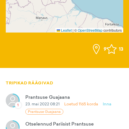
Leaflet
|
©
OpenStreetMap
contributors
9
13
TRIPIKAD RÄÄGIVAD
Prantsuse Guajaana
23. mai 2022 08:21
Loetud
1165
korda
Inna
1
Prantsuse Guajaana
Otselennud Pariisist Prantsuse