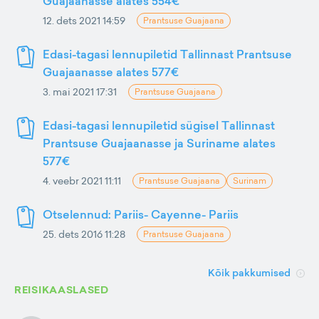
Guajaanasse alates 554€
12. dets 2021 14:59
Prantsuse Guajaana
Edasi-tagasi lennupiletid Tallinnast Prantsuse
Guajaanasse alates 577€
3. mai 2021 17:31
Prantsuse Guajaana
Edasi-tagasi lennupiletid sügisel Tallinnast
Prantsuse Guajaanasse ja Suriname alates
577€
4. veebr 2021 11:11
Prantsuse Guajaana
Surinam
Otselennud: Pariis- Cayenne- Pariis
25. dets 2016 11:28
Prantsuse Guajaana
Kõik pakkumised
REISIKAASLASED