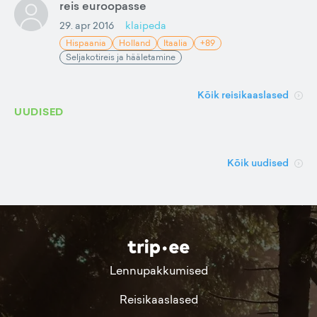
reis euroopasse
29. apr 2016
klaipeda
Hispaania
Holland
Itaalia
+89
Seljakotireis ja hääletamine
Kõik reisikaaslased
UUDISED
Kõik uudised
Lennupakkumised
Reisikaaslased