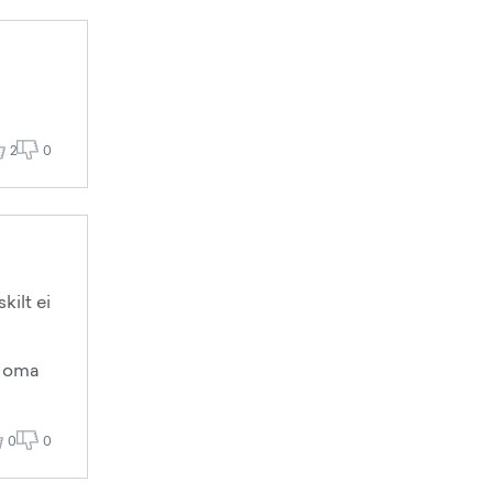
2
0
kilt ei
le oma
0
0