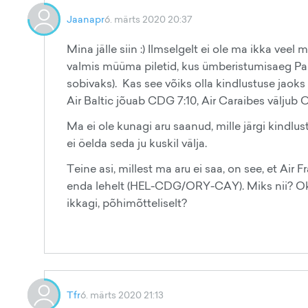
Jaanapr
6. märts 2020 20:37
Mina jälle siin :) Ilmselgelt ei ole ma ikka veel
valmis müüma piletid, kus ümberistumisaeg Pari
sobivaks). Kas see võiks olla kindlustuse jaoks
Air Baltic jõuab CDG 7:10, Air Caraibes väljub 
Ma ei ole kunagi aru saanud, mille järgi kindlus
ei öelda seda ju kuskil välja.
Teine asi, millest ma aru ei saa, on see, et Air
enda lehelt (HEL-CDG/ORY-CAY). Miks nii? Okei,
ikkagi, põhimõtteliselt?
Tfr
6. märts 2020 21:13