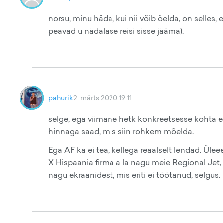
norsu, minu häda, kui nii võib öelda, on selles,
peavad u nädalase reisi sisse jääma).
pahurik
2. märts 2020 19:11
selge, ega viimane hetk konkreetsesse kohta ei
hinnaga saad, mis siin rohkem mõelda.
Ega AF ka ei tea, kellega reaalselt lendad. Üle
X Hispaania firma a la nagu meie Regional Jet,
nagu ekraanidest, mis eriti ei töötanud, selgus.