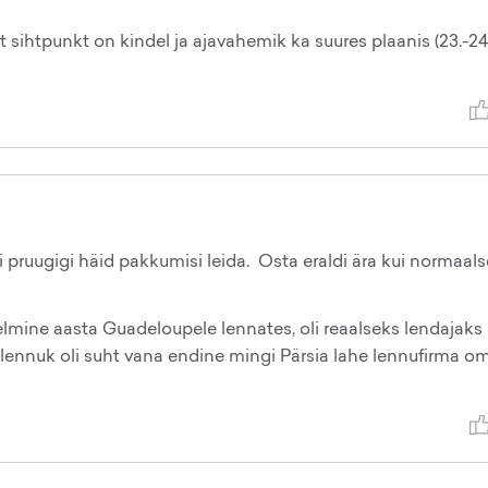
 et sihtpunkt on kindel ja ajavahemik ka suures plaanis (23.-2
 pruugigi häid pakkumisi leida. Osta eraldi ära kui normaals
eelmine aasta Guadeloupele lennates, oli reaalseks lendajaks
 lennuk oli suht vana endine mingi Pärsia lahe lennufirma o