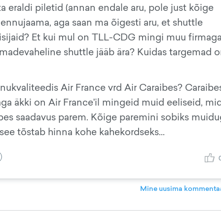
a eraldi piletid (annan endale aru, pole just kõige
 lennujaama, aga saan ma õigesti aru, et shuttle
 reisijaid? Et kui mul on TLL-CDG mingi muu firmaga
amadevaheline shuttle jääb ära? Kuidas targemad 
nnukvaliteedis Air France vrd Air Caraibes? Caraibe
ga äkki on Air France'il mingeid muid eeliseid, mi
ibes saadavus parem. Kõige paremini sobiks muidu
 see tõstab hinna kohe kahekordseks...
Mine uusima kommentaa