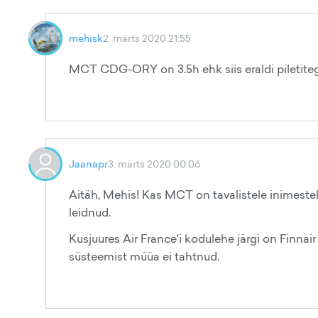
mehisk
2. märts 2020 21:55
MCT CDG-ORY on 3.5h ehk siis eraldi piletite
Jaanapr
3. märts 2020 00:06
Aitäh, Mehis! Kas MCT on tavalistele inimestel
leidnud.
Kusjuures Air France'i kodulehe järgi on Finnair 
süsteemist müüa ei tahtnud.