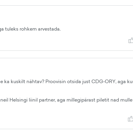
ga tuleks rohkem arvestada.
e ka kuskilt nähtav? Proovisin otsida just CDG-ORY, aga kus
neil Helsingi liinil partner, aga millegipärast piletit nad mul