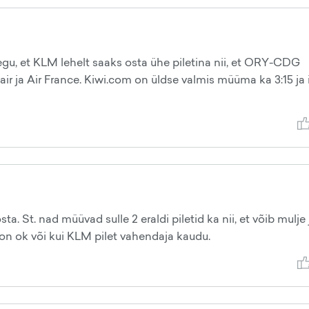
u, et KLM lehelt saaks osta ühe piletina nii, et ORY-CDG
r ja Air France. Kiwi.com on üldse valmis müüma ka 3:15 ja 
sta. St. nad müüvad sulle 2 eraldi piletid ka nii, et võib mulje
t on ok või kui KLM pilet vahendaja kaudu.