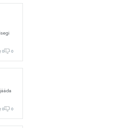
isegi
0
0
 jääda
0
0