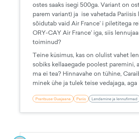
ostes saaks isegi 500ga. Variant on ost
parem variant) ja ise vahetada Pariisis
sõidutab vaid Air France' i piletitega
ORY-CAY Air France' iga, siis lennuja
toiminud?
Teine küsimus, kas on olulist vahet le
sobiks kellaaegade poolest paremini, a
ma ei tea? Hinnavahe on tühine, Cara
minek ühe ja tulek teise vedajaga, aga
Prantsuse Guajaana
Pariis
Lendamine ja lennufirmad