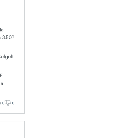
da
n 3:50?
Selgelt
AF
ga
0
0