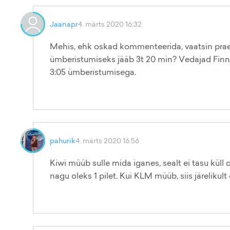
Jaanapr
4. märts 2020 16:32
Mehis, ehk oskad kommenteerida, vaatsin praeg
ümberistumiseks jääb 3t 20 min? Vedajad Finnai
3:05 ümberistumisega.
pahurik
4. märts 2020 16:56
Kiwi müüb sulle mida iganes, sealt ei tasu küll o
nagu oleks 1 pilet. Kui KLM müüb, siis järelikul