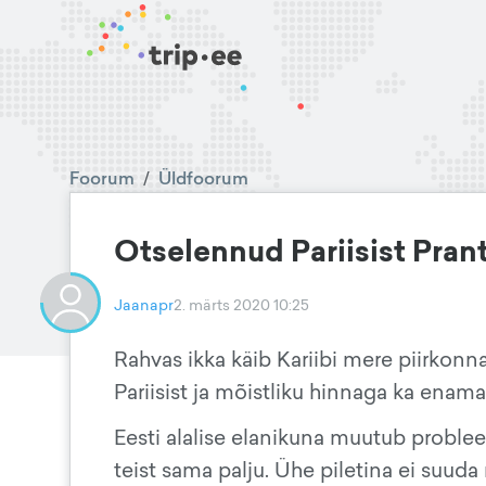
Foorum
/
Üldfoorum
Otselennud Pariisist Pra
Jaanapr
2. märts 2020 10:25
Rahvas ikka käib Kariibi mere piirkon
Pariisist ja mõistliku hinnaga ka enamas
Eesti alalise elanikuna muutub problee
teist sama palju. Ühe piletina ei suuda m