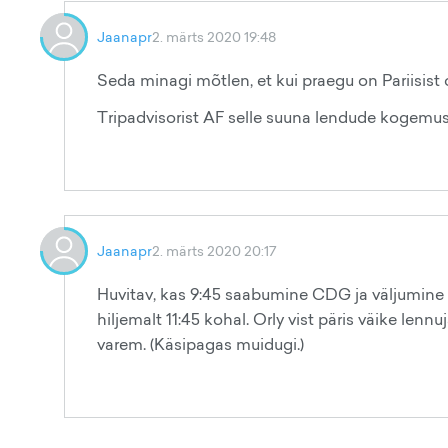
Jaanapr
2. märts 2020 19:48
Seda minagi mõtlen, et kui praegu on Pariisist o
Tripadvisorist AF selle suuna lendude kogemusi
Jaanapr
2. märts 2020 20:17
Huvitav, kas 9:45 saabumine CDG ja väljumine 13
hiljemalt 11:45 kohal. Orly vist päris väike len
varem. (Käsipagas muidugi.)