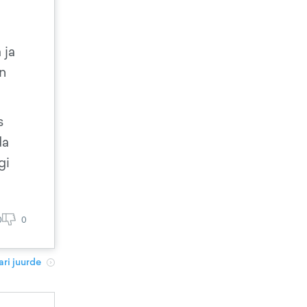
 ja
on
s
da
gi
0
0
ri juurde