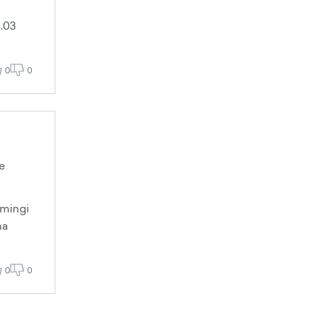
4.03
0
0
e
 mingi
ma
0
0