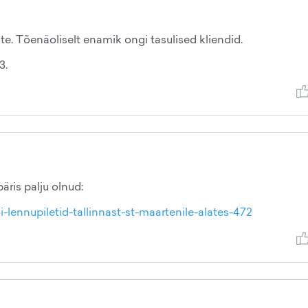
nte. Tõenäoliselt enamik ongi tasulised kliendid.
3.
päris palju olnud:
i-lennupiletid-tallinnast-st-maartenile-alates-472