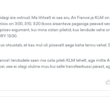
 midagi ära ostnud. Ma lihtsalt ei saa aru, Air France ja KLM on
isis on 3:00, 3:10, 3:20 (koos äraantava pagasiga peavad se
 piisav argument, kui mina ostan piletid, kus lendude vahe o
ORY 13:00.
tus otsustab, et kas mul oli piisavalt aega kahe lennu vahel. 
 France'i lendudele saan ma osta pileti KLM lehelt, aga mitte 
 see ei olegi oluline muu kui selle transfeerbussi pärast, a