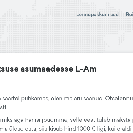
Lennupakkumised
Re
ntsuse asumaadesse L-Am
na saartel puhkamas, olen ma aru saanud. Otselenn
ti.
miks aga Pariisi jõudmine, selle eest tuleb maksta
a üldse osta, siis kisub hind 1000 € ligi, kui eraldi