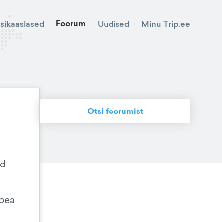
Foorum
Minu Trip.ee
isikaaslased
Uudised
Otsi foorumist
ud
 pea