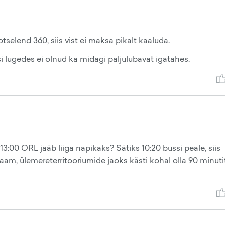
tselend 360, siis vist ei maksa pikalt kaaluda.
 lugedes ei olnud ka midagi paljulubavat igatahes.
:00 ORL jääb liiga napikaks? Sätiks 10:20 bussi peale, siis
nujaam, ülemereterritooriumide jaoks kästi kohal olla 90 minuti