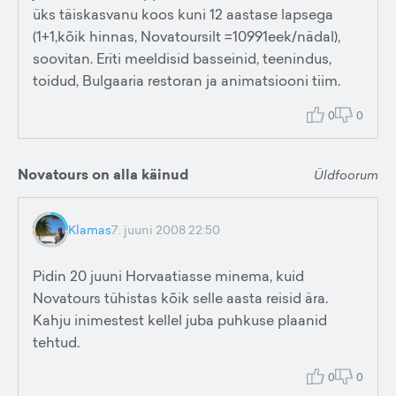
üks täiskasvanu koos kuni 12 aastase lapsega
(1+1,kõik hinnas, Novatoursilt =10991eek/nädal),
soovitan. Eriti meeldisid basseinid, teenindus,
toidud, Bulgaaria restoran ja animatsiooni tiim.
0
0
Novatours on alla käinud
Üldfoorum
Klamas
7. juuni 2008 22:50
Pidin 20 juuni Horvaatiasse minema, kuid
Novatours tühistas kõik selle aasta reisid ära.
Kahju inimestest kellel juba puhkuse plaanid
tehtud.
0
0