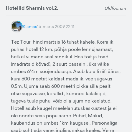
Hotellid Sharmis vol.2.
Üldfoorum
Klamas
16. märts 2009 22:11
Tez Touri hind märtsis 16 tuhat kahele. Korralik
puhas hotell 12 km. põhja poole lennujaamast,
hetkel viimane seal rannikul. Hea toit ja toad
(madratsid kõvad), 2 suurt basseini, üks väike
umbes 6*4m soojendusega. Asub koralli riifi ääres,
kuni 600 meetrit kaldast madalik, vee sügavus
0,5m. Ujuma saab 600 meetri pikka silla pealt
otse sügavusse, korallid , kümned kalaliigid,
tugeva tuule puhul võib olla ujumine keelatud.
Hotell asub kaugel meelelahutuskeskustest ja ei
ole noorte seas populaarne. Pubid, Makid,
kaubandus on umbes 1km kaugusel. Personaliga
saab suhtleda vene, inglise, saksa keeles. Vene