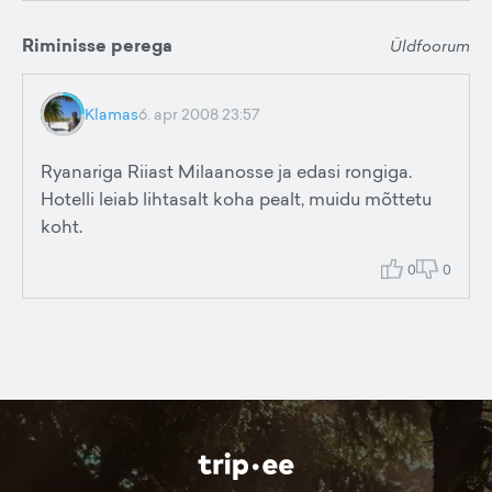
Riminisse perega
Üldfoorum
Klamas
6. apr 2008 23:57
Ryanariga Riiast Milaanosse ja edasi rongiga.
Hotelli leiab lihtasalt koha pealt, muidu mõttetu
koht.
0
0