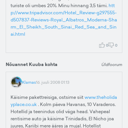
turiste oli umbes 20%. Minu hinnang 3,5 tärni.
htt
p://www.tripadvisor.com/Hotel_Review-g297555-
d507837-Reviews-Royal_Albatros_Moderna-Sha
rm_El_Sheikh_South_Sinai_Red_Sea_and_Sin
ai.html
0
0
Nõuannet Kuuba kohta
Üldfoorum
Klamas
16. juuli 2008 01:13
Käisime pakettreisiga, ostsime siit
www.theholida
yplace.co.uk
. Kolm päeva Havanas, 10 Varaderos.
Hotellid ja teenindus olid väga head. Vahepeal
rentisime auto ja käisime Trinidadis, El Nicho joa
juures, Kariibi mere ääres ja mujal. Hotellist