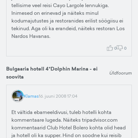
tellisime veel reisi Cayo Largole lennukiga.
Inimesed on erinevad ja näiteks minul
kodumajutustes ja restoranides erilist söögiisu ei
tekinud. Aga oli ka erandeid, näiteks restoran Los
Nardos Havanas.
0
0
Bulgaaria hotell 4*Dolphin Marina - ei
Üldfoorum
soovita
Klamas
16. juuni 2008 17:04
Et vältida ebameeldivusi, tuleb hotelli kohta
kommentaare lugeda. Näiteks tripadvisor.com
kommentaarid Club Hotel Bolero kohta olid head
ja hotell oli ka supper. Hind on soodne kui reisib