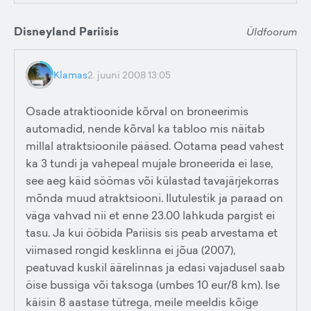
Disneyland Pariisis
Üldfoorum
Klamas
2. juuni 2008 13:05
Osade atraktioonide kõrval on broneerimis
automadid, nende kõrval ka tabloo mis näitab
millal atraktsioonile pääsed. Ootama pead vahest
ka 3 tundi ja vahepeal mujale broneerida ei lase,
see aeg käid söömas või külastad tavajärjekorras
mõnda muud atraktsiooni. Ilutulestik ja paraad on
väga vahvad nii et enne 23.00 lahkuda pargist ei
tasu. Ja kui ööbida Pariisis sis peab arvestama et
viimased rongid kesklinna ei jõua (2007),
peatuvad kuskil äärelinnas ja edasi vajadusel saab
öise bussiga või taksoga (umbes 10 eur/8 km). Ise
käisin 8 aastase tütrega, meile meeldis kõige