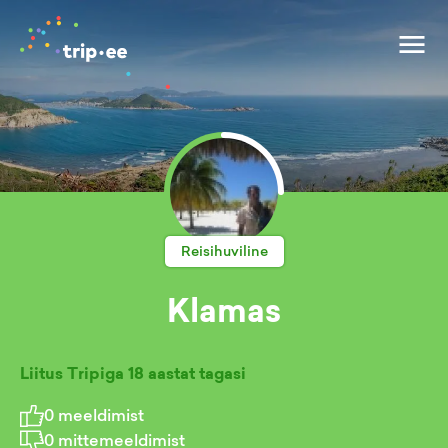
Reisihuviline
Klamas
Liitus Tripiga
18 aastat tagasi
0
meeldimist
0
mittemeeldimist