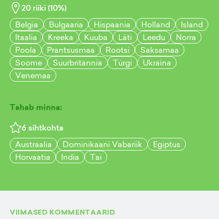
20
riiki (
10
%)
Belgia
Bulgaaria
Hispaania
Holland
Island
Itaalia
Kreeka
Kuuba
Läti
Leedu
Norra
Poola
Prantsusmaa
Rootsi
Saksamaa
Soome
Suurbritannia
Türgi
Ukraina
Venemaa
Tahab minna:
6
sihtkohta
Austraalia
Dominikaani Vabariik
Egiptus
Horvaatia
India
Tai
VIIMASED KOMMENTAARID