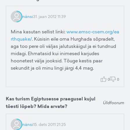
nänsi
31. jaan 2012 11:39
Mina kasutan sellist linki:
www.emsc-csem.org/ea
rthquake/
. Küsisin eile oma Hurghada sõpradelt,
aga too pere oli väljas jalutuskäigul ja ei tundnud
midagi. Ehmatasid kui inimesed karjudes
hoonetest välja jooksid. Tõuge kestis paar
sekundit ja oli minu lingi järgi 4,4 mag.
0
0
Kas turism Egiptusesse praegusel kujul
Üldfoorum
tõesti lõpeb? Mida arvate?
nänsi
15. dets 2011 21:25