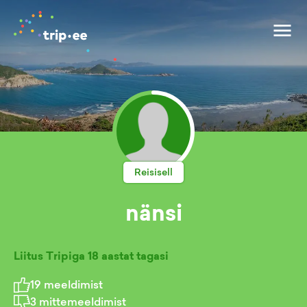
Reisisell
nänsi
Liitus Tripiga
18 aastat tagasi
19
meeldimist
3
mittemeeldimist