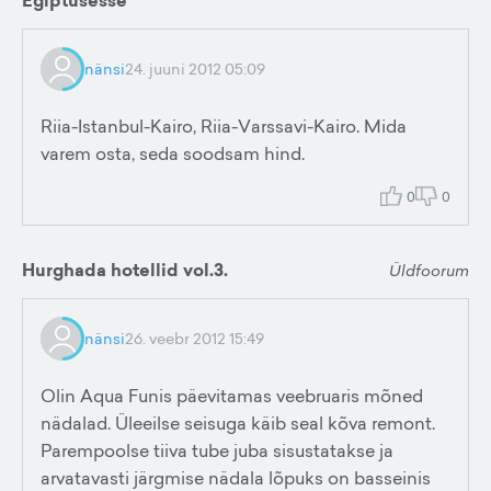
Egiptusesse
nänsi
24. juuni 2012 05:09
Riia-Istanbul-Kairo, Riia-Varssavi-Kairo. Mida
varem osta, seda soodsam hind.
0
0
Hurghada hotellid vol.3.
Üldfoorum
nänsi
26. veebr 2012 15:49
Olin Aqua Funis päevitamas veebruaris mõned
nädalad. Üleeilse seisuga käib seal kõva remont.
Parempoolse tiiva tube juba sisustatakse ja
arvatavasti järgmise nädala lõpuks on basseinis