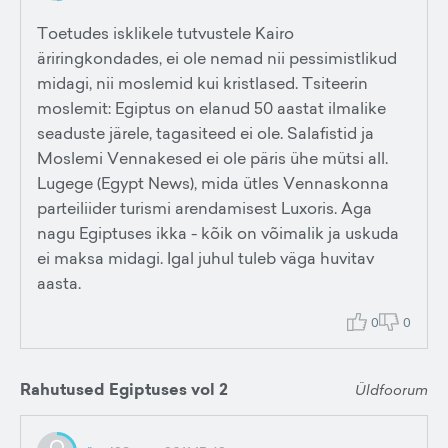
Toetudes isklikele tutvustele Kairo
äriringkondades, ei ole nemad nii pessimistlikud
midagi, nii moslemid kui kristlased. Tsiteerin
moslemit: Egiptus on elanud 50 aastat ilmalike
seaduste järele, tagasiteed ei ole. Salafistid ja
Moslemi Vennakesed ei ole päris ühe mütsi all.
Lugege (Egypt News), mida ütles Vennaskonna
parteiliider turismi arendamisest Luxoris. Aga
nagu Egiptuses ikka - kõik on võimalik ja uskuda
ei maksa midagi. Igal juhul tuleb väga huvitav
aasta.
0
0
Rahutused Egiptuses vol 2
Üldfoorum