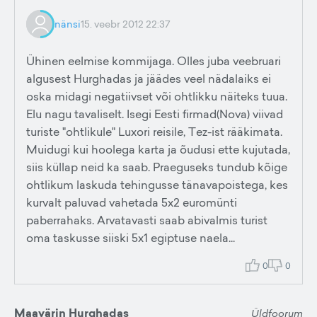
nänsi
15. veebr 2012 22:37
Ühinen eelmise kommijaga. Olles juba veebruari
algusest Hurghadas ja jäädes veel nädalaiks ei
oska midagi negatiivset või ohtlikku näiteks tuua.
Elu nagu tavaliselt. Isegi Eesti firmad(Nova) viivad
turiste "ohtlikule" Luxori reisile, Tez-ist rääkimata.
Muidugi kui hoolega karta ja õudusi ette kujutada,
siis küllap neid ka saab. Praeguseks tundub kõige
ohtlikum laskuda tehingusse tänavapoistega, kes
kurvalt paluvad vahetada 5x2 euromünti
paberrahaks. Arvatavasti saab abivalmis turist
oma taskusse siiski 5x1 egiptuse naela...
0
0
Maavärin Hurghadas
Üldfoorum