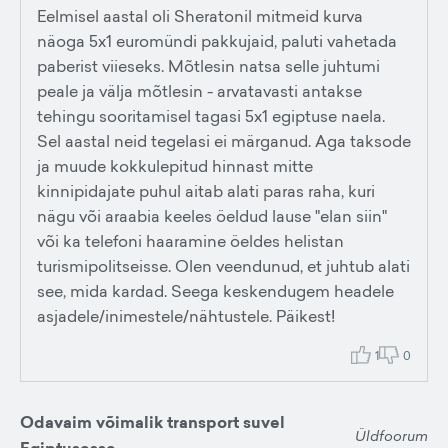
Eelmisel aastal oli Sheratonil mitmeid kurva
näoga 5x1 euromündi pakkujaid, paluti vahetada
paberist viieseks. Mõtlesin natsa selle juhtumi
peale ja välja mõtlesin - arvatavasti antakse
tehingu sooritamisel tagasi 5x1 egiptuse naela.
Sel aastal neid tegelasi ei märganud. Aga taksode
ja muude kokkulepitud hinnast mitte
kinnipidajate puhul aitab alati paras raha, kuri
nägu või araabia keeles öeldud lause "elan siin"
või ka telefoni haaramine öeldes helistan
turismipolitseisse. Olen veendunud, et juhtub alati
see, mida kardad. Seega keskendugem headele
asjadele/inimestele/nähtustele. Päikest!
1
0
Odavaim võimalik transport suvel
Üldfoorum