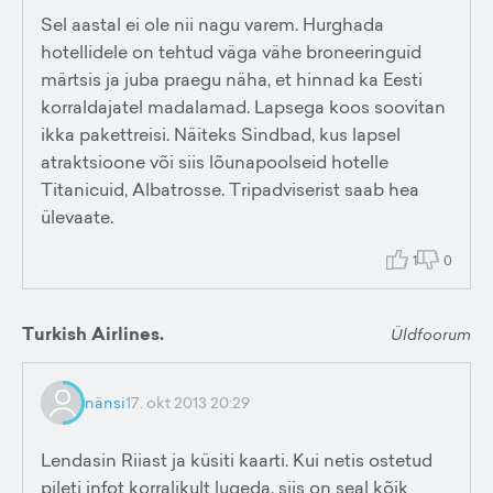
Sel aastal ei ole nii nagu varem. Hurghada
hotellidele on tehtud väga vähe broneeringuid
märtsis ja juba praegu näha, et hinnad ka Eesti
korraldajatel madalamad. Lapsega koos soovitan
ikka pakettreisi. Näiteks Sindbad, kus lapsel
atraktsioone või siis lõunapoolseid hotelle
Titanicuid, Albatrosse. Tripadviserist saab hea
ülevaate.
1
0
Turkish Airlines.
Üldfoorum
nänsi
17. okt 2013 20:29
Lendasin Riiast ja küsiti kaarti. Kui netis ostetud
pileti infot korralikult lugeda, siis on seal kõik