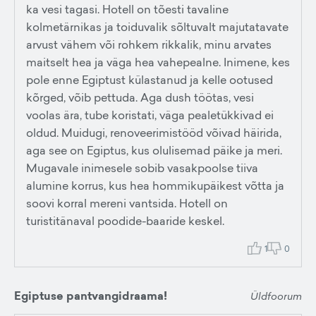
ka vesi tagasi. Hotell on tõesti tavaline
kolmetärnikas ja toiduvalik sõltuvalt majutatavate
arvust vähem või rohkem rikkalik, minu arvates
maitselt hea ja väga hea vahepealne. Inimene, kes
pole enne Egiptust külastanud ja kelle ootused
kõrged, võib pettuda. Aga dush töötas, vesi
voolas ära, tube koristati, väga pealetükkivad ei
oldud. Muidugi, renoveerimistööd võivad häirida,
aga see on Egiptus, kus olulisemad päike ja meri.
Mugavale inimesele sobib vasakpoolse tiiva
alumine korrus, kus hea hommikupäikest võtta ja
soovi korral mereni vantsida. Hotell on
turistitänaval poodide-baaride keskel.
1
0
Egiptuse pantvangidraama!
Üldfoorum