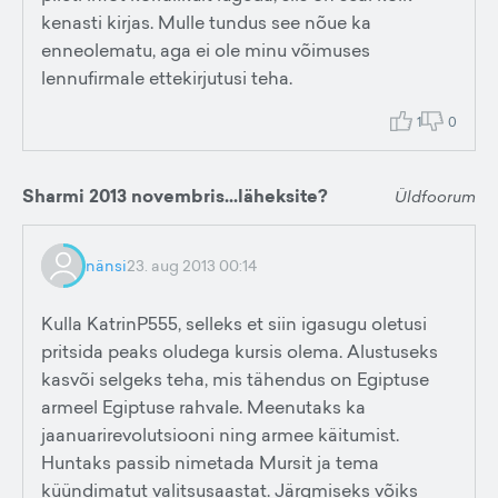
kenasti kirjas. Mulle tundus see nõue ka
enneolematu, aga ei ole minu võimuses
lennufirmale ettekirjutusi teha.
1
0
Sharmi 2013 novembris...läheksite?
Üldfoorum
nänsi
23. aug 2013 00:14
Kulla KatrinP555, selleks et siin igasugu oletusi
pritsida peaks oludega kursis olema. Alustuseks
kasvõi selgeks teha, mis tähendus on Egiptuse
armeel Egiptuse rahvale. Meenutaks ka
jaanuarirevolutsiooni ning armee käitumist.
Huntaks passib nimetada Mursit ja tema
küündimatut valitsusaastat. Järgmiseks võiks