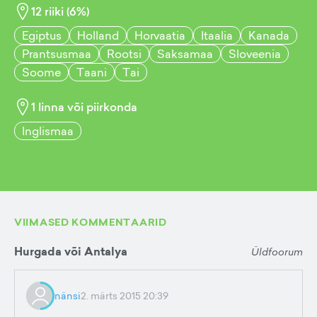
12
riiki (
6
%)
Egiptus
Holland
Horvaatia
Itaalia
Kanada
Prantsusmaa
Rootsi
Saksamaa
Sloveenia
Soome
Taani
Tai
1
linna või piirkonda
Inglismaa
VIIMASED KOMMENTAARID
Hurgada või Antalya
Üldfoorum
nänsi
2. märts 2015 20:39