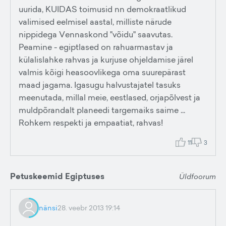
uurida, KUIDAS toimusid nn demokraatlikud
valimised eelmisel aastal, milliste närude
nippidega Vennaskond "võidu" saavutas.
Peamine - egiptlased on rahuarmastav ja
külalislahke rahvas ja kurjuse ohjeldamise järel
valmis kõigi heasoovlikega oma suurepärast
maad jagama. Igasugu halvustajatel tasuks
meenutada, millal meie, eestlased, orjapõlvest ja
muldpõrandalt planeedi targemaiks saime ...
Rohkem respekti ja empaatiat, rahvas!
11
3
Petuskeemid Egiptuses
Üldfoorum
nänsi
28. veebr 2013 19:14