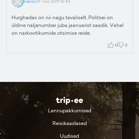
nänsi
29. nov 2011 15:43
Hurghadas on nii nagu tavaliselt. Politsei on
üldine naljanumber juba jaanuarist saadik. Vahel
on narkootikumide otsimise reide.
0
0
Lennupakkumised
Reisikaaslased
Uudised