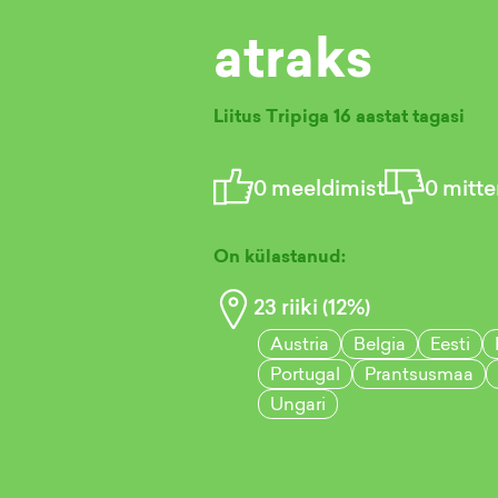
atraks
Liitus Tripiga
16 aastat tagasi
0
meeldimist
0
mitte
On külastanud:
23
riiki (
12
%)
Austria
Belgia
Eesti
Portugal
Prantsusmaa
Ungari