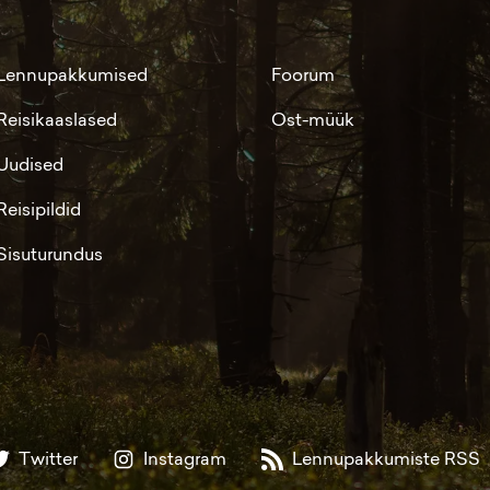
Lennupakkumised
Foorum
Reisikaaslased
Ost-müük
Uudised
Reisipildid
Sisuturundus
Twitter
Instagram
Lennupakkumiste RSS