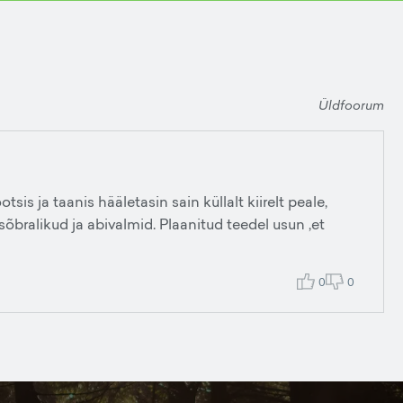
Üldfoorum
tsis ja taanis hääletasin sain küllalt kiirelt peale,
sõbralikud ja abivalmid. Plaanitud teedel usun ,et
0
0