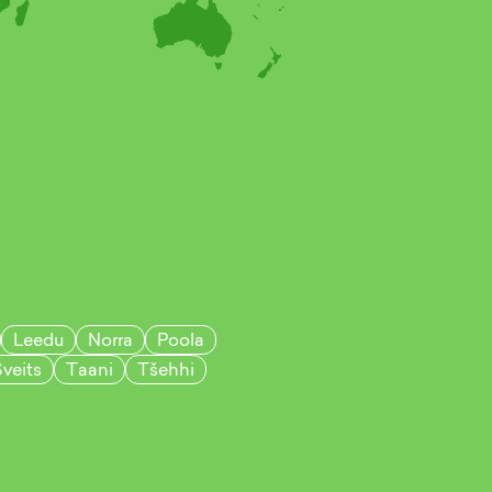
Leedu
Norra
Poola
veits
Taani
Tšehhi