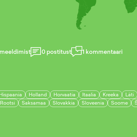
meeldimist
0
postitust
1
kommentaari
Hispaania
Holland
Horvaatia
Itaalia
Kreeka
Läti
Rootsi
Saksamaa
Slovakkia
Sloveenia
Soome
Š