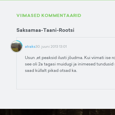
VIIMASED KOMMENTAARID
Saksamaa-Taani-Rootsi
atraks
30. juuni 2013 13:01
Usun ,et peaksid ilusti jõudma. Kui viimati ise roo
see oli 2a tagasi muidugi ja inimesed tundusid 
saad küllalt pikad otsad ka.