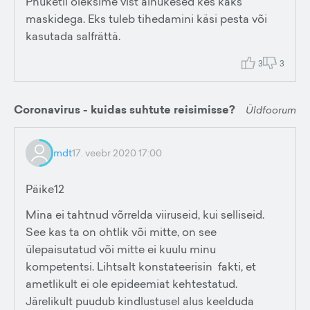
Phuketil oleksime vist ainukesed kes käks
maskidega. Eks tuleb tihedamini käsi pesta või
kasutada salfrättä.
3
3
Coronavirus - kuidas suhtute reisimisse?
Üldfoorum
mdt
17. veebr 2020 17:00
Päike12
Mina ei tahtnud võrrelda viiruseid, kui selliseid.
See kas ta on ohtlik või mitte, on see
ülepaisutatud või mitte ei kuulu minu
kompetentsi. Lihtsalt konstateerisin fakti, et
ametlikult ei ole epideemiat kehtestatud.
Järelikult puudub kindlustusel alus keelduda