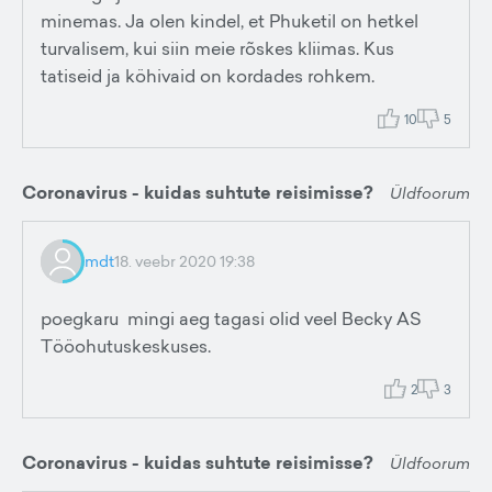
minemas. Ja olen kindel, et Phuketil on hetkel
turvalisem, kui siin meie rõskes kliimas. Kus
tatiseid ja köhivaid on kordades rohkem.
10
5
Coronavirus - kuidas suhtute reisimisse?
Üldfoorum
mdt
18. veebr 2020 19:38
poegkaru mingi aeg tagasi olid veel Becky AS
Tööohutuskeskuses.
2
3
Coronavirus - kuidas suhtute reisimisse?
Üldfoorum