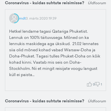
Coronavirus - kuidas suhtute reisimisse?
Üldfoorum
mdt
3. märts 2020 19:39
Hetkel lendame tagasi Qatariga Phuketist.
Lennuk on 100% täituvusega. Mõned on ka
lennukis maskidega aga üksikud. 21.02 lennates
siia olid mõned kohad vabad Warsaw-Doha ja
Doha-Phuket. Tagasi tulles Phuket-Doha on kõik
kohad kinni. Vaatab mis seis on Doha-
Stockholm. Nii et mingit reisijate voogu langust
küll ei paista...
0
1
Coronavirus - kuidas suhtute reisimisse?
Üldfoorum