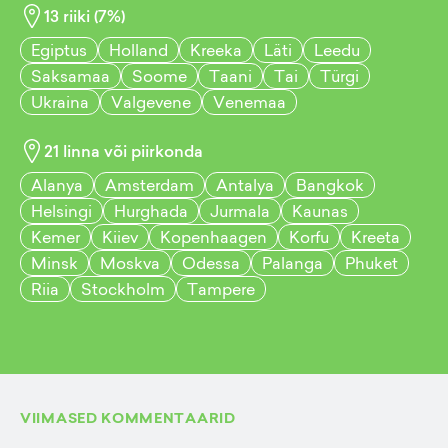
13
riiki (
7
%)
Egiptus
Holland
Kreeka
Läti
Leedu
Saksamaa
Soome
Taani
Tai
Türgi
Ukraina
Valgevene
Venemaa
21
linna või piirkonda
Alanya
Amsterdam
Antalya
Bangkok
Helsingi
Hurghada
Jurmala
Kaunas
Kemer
Kiiev
Kopenhaagen
Korfu
Kreeta
Minsk
Moskva
Odessa
Palanga
Phuket
Riia
Stockholm
Tampere
VIIMASED KOMMENTAARID