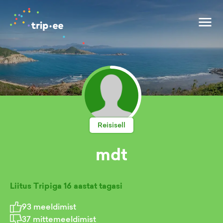
Reisisell
mdt
Liitus Tripiga
16 aastat tagasi
93
meeldimist
37
mittemeeldimist