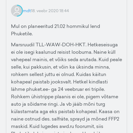
mdt
18. veebr 2020 18:44
Mul on planeeritud 21.02 hommikul lend
Phuketile.
Marsruudil TLL-WAW-DOH-HKT. Hetkeseisuga
ei ole isegi kaalunud reisist loobuma. Naine küll
vahepeal mainis, et võiks seda arutada. Kuid peale
selle, kui pakkusin, et võin ka üksinda minna,
rohkem sellest juttu ei olnud. Kuidas käitun
kohapeal paistab jooksvalt. Hetkel kindlasti
lähme phuket.ee- ga 24 veebruar eri tripile.
Rohkem ühistrippe plaanis ei ole, pigem võtame
auto ja sõidame ringi. Ja vb jääb mõni turg
külastamata aga eks paistab kohapeal. Kaasa on
naine ostnud des. salfräte, sprayd ja mõned FFP2
maskid. Kuid lugedes awd.ru foorumit, siis