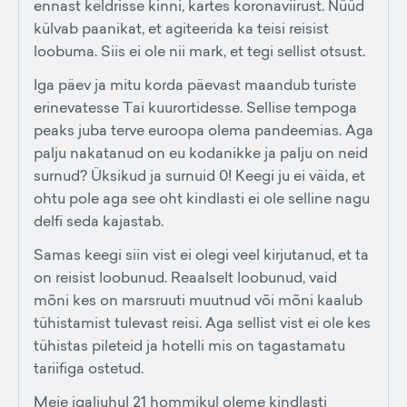
ennast keldrisse kinni, kartes koronaviirust. Nüüd
külvab paanikat, et agiteerida ka teisi reisist
loobuma. Siis ei ole nii mark, et tegi sellist otsust.
Iga päev ja mitu korda päevast maandub turiste
erinevatesse Tai kuurortidesse. Sellise tempoga
peaks juba terve euroopa olema pandeemias. Aga
palju nakatanud on eu kodanikke ja palju on neid
surnud? Üksikud ja surnuid 0! Keegi ju ei väida, et
ohtu pole aga see oht kindlasti ei ole selline nagu
delfi seda kajastab.
Samas keegi siin vist ei olegi veel kirjutanud, et ta
on reisist loobunud. Reaalselt loobunud, vaid
mõni kes on marsruuti muutnud või mõni kaalub
tühistamist tulevast reisi. Aga sellist vist ei ole kes
tühistas pileteid ja hotelli mis on tagastamatu
tariifiga ostetud.
Meie igaljuhul 21 hommikul oleme kindlasti