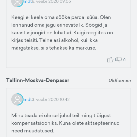
mdt
8. veebr 2020 09:05
Keegi ei keela oma sööke pardal süüa. Olen
lennanud oma jägu erinevate lk. Söögid ja
karastusjoogid on lubatud. Kuigi reeglites on
kirjas teisiti. Teine asi alkohol, kui ikka
märgatakse, siis tehakse ka märkuse.
1
0
Tallinn-Moskva-Denpasar
Üldfoorum
mdt
3. veebr 2020 10:42
Minu teada ei ole sel juhul teil mingit õigust
kompensatsiooniks. Kuna olete aktsepteerinud
need muudatused.