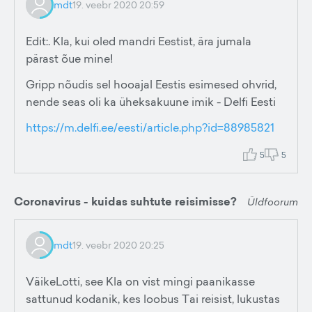
mdt
19. veebr 2020 20:59
Edit:. Kla, kui oled mandri Eestist, ära jumala
pärast õue mine!
Gripp nõudis sel hooajal Eestis esimesed ohvrid,
nende seas oli ka üheksakuune imik - Delfi Eesti
https://m.delfi.ee/eesti/article.php?id=88985821
5
5
Coronavirus - kuidas suhtute reisimisse?
Üldfoorum
mdt
19. veebr 2020 20:25
VäikeLotti, see Kla on vist mingi paanikasse
sattunud kodanik, kes loobus Tai reisist, lukustas