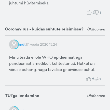
juhtumi hüvitamiseks.
2
1
Coronavirus - kuidas suhtute reisimisse?
Üldfoorum
mdt
17. veebr 2020 15:24
Minu teada ei ole WHO epideemiat ega
pandeemiat ametlikult kehtestanud. Hetkel on
viiruse puhang, nagu tavalise gripiviiruse puhul.
2
2
TUI'ga lendamine
Üldfoorum