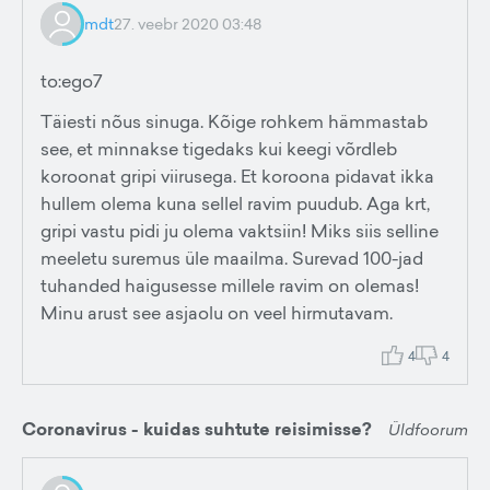
mdt
27. veebr 2020 03:48
to:ego7
Täiesti nõus sinuga. Kõige rohkem hämmastab
see, et minnakse tigedaks kui keegi võrdleb
koroonat gripi viirusega. Et koroona pidavat ikka
hullem olema kuna sellel ravim puudub. Aga krt,
gripi vastu pidi ju olema vaktsiin! Miks siis selline
meeletu suremus üle maailma. Surevad 100-jad
tuhanded haigusesse millele ravim on olemas!
Minu arust see asjaolu on veel hirmutavam.
4
4
Coronavirus - kuidas suhtute reisimisse?
Üldfoorum