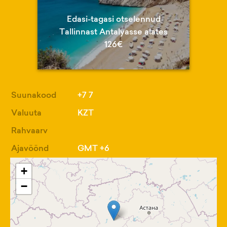
Edasi-tagasi otselennud
Tallinnast Antalyasse alates
126€
Suunakood
+7 7
Valuuta
KZT
Rahvaarv
Ajavöönd
GMT +6
+
−