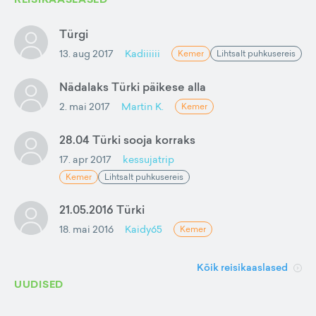
Türgi
13. aug 2017
Kadiiiiii
Kemer
Lihtsalt puhkusereis
Nädalaks Türki päikese alla
2. mai 2017
Martin K.
Kemer
28.04 Türki sooja korraks
17. apr 2017
kessujatrip
Kemer
Lihtsalt puhkusereis
21.05.2016 Türki
18. mai 2016
Kaidy65
Kemer
Kõik reisikaaslased
UUDISED