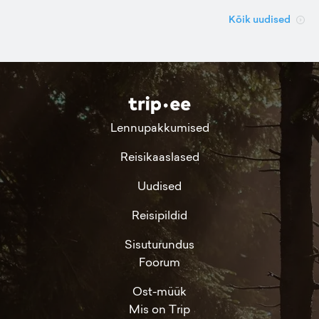
Kõik uudised
Lennupakkumised
Reisikaaslased
Uudised
Reisipildid
Sisuturundus
Foorum
Ost-müük
Mis on Trip