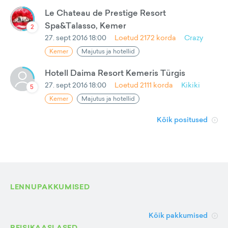
Le Chateau de Prestige Resort
Spa&Talasso, Kemer
2
27. sept 2016 18:00
Loetud
2172
korda
Crazy
Kemer
Majutus ja hotellid
Hotell Daima Resort Kemeris Türgis
27. sept 2016 18:00
Loetud
2111
korda
Kikiki
5
Kemer
Majutus ja hotellid
Kõik positused
LENNUPAKKUMISED
Kõik pakkumised
REISIKAASLASED