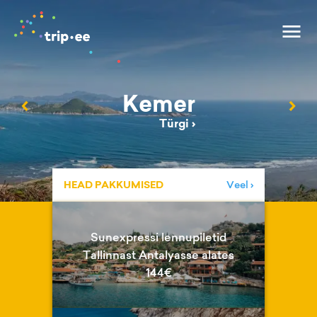
Kemer
‹
›
Türgi
›
HEAD PAKKUMISED
Veel ›
Sunexpressi lennupiletid
Tallinnast Antalyasse alates
144€