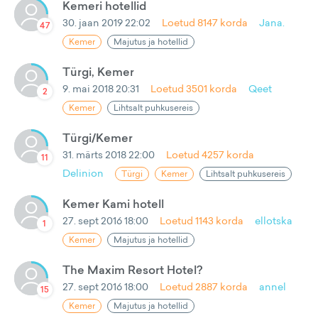
Kemeri hotellid
30. jaan 2019 22:02
Loetud
8147
korda
Jana.
47
Kemer
Majutus ja hotellid
Türgi, Kemer
9. mai 2018 20:31
Loetud
3501
korda
Qeet
2
Kemer
Lihtsalt puhkusereis
Türgi/Kemer
31. märts 2018 22:00
Loetud
4257
korda
11
Delinion
Türgi
Kemer
Lihtsalt puhkusereis
Kemer Kami hotell
27. sept 2016 18:00
Loetud
1143
korda
ellotska
1
Kemer
Majutus ja hotellid
The Maxim Resort Hotel?
27. sept 2016 18:00
Loetud
2887
korda
annel
15
Kemer
Majutus ja hotellid