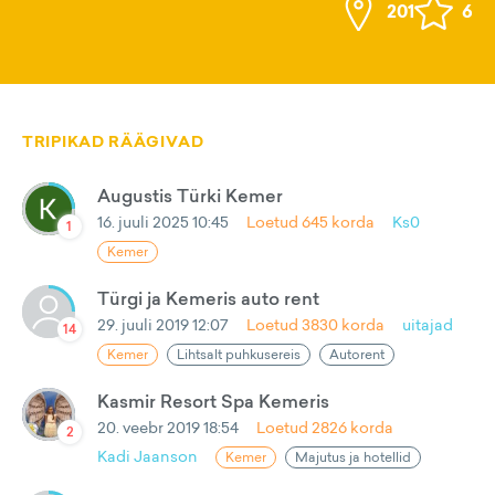
201
6
TRIPIKAD RÄÄGIVAD
Augustis Türki Kemer
16. juuli 2025 10:45
Loetud
645
korda
Ks0
1
Kemer
Türgi ja Kemeris auto rent
29. juuli 2019 12:07
Loetud
3830
korda
uitajad
14
Kemer
Lihtsalt puhkusereis
Autorent
Kasmir Resort Spa Kemeris
20. veebr 2019 18:54
Loetud
2826
korda
2
Kadi Jaanson
Kemer
Majutus ja hotellid