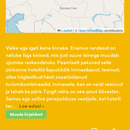
Leaflet
|
©
OpenStreetMap
contributors
Väike aga igati kena linnake. Enamus randasid on
natuke liiga kivised, mis just suure lainega muudab
ujumise raskendatuks. Peamiselt pakuvad selle
piirkonna hotellid &quot;kõik hinnas&quot; teenust,
olles hiiglaslikud hästi sissetöötanud
turismikombinaadid. Inimesele, kes on veidi reisinud
ja tahab ka päris Türgit näha on see pisut õõvastav.
Samas aga sellise perepuhkuse veetjaile, kel hotelli
ter...
Loe edasi ›
Muuda kirjeldust