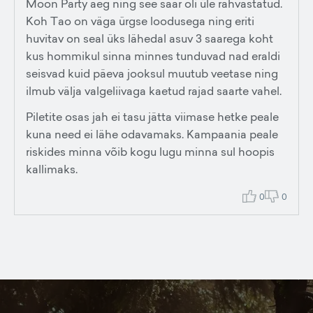
Moon Party aeg ning see saar oli üle rahvastatud.
Koh Tao on väga ürgse loodusega ning eriti
huvitav on seal üks lähedal asuv 3 saarega koht
kus hommikul sinna minnes tunduvad nad eraldi
seisvad kuid päeva jooksul muutub veetase ning
ilmub välja valgeliivaga kaetud rajad saarte vahel.
Piletite osas jah ei tasu jätta viimase hetke peale
kuna need ei lähe odavamaks. Kampaania peale
riskides minna võib kogu lugu minna sul hoopis
kallimaks.
0
0