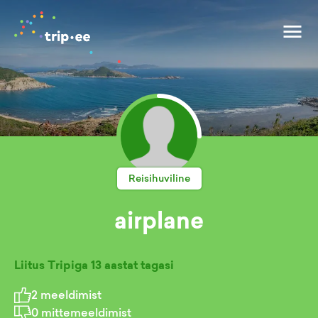
Reisihuviline
airplane
Liitus Tripiga
13 aastat tagasi
2
meeldimist
0
mittemeeldimist