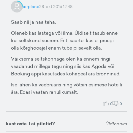
airplane
28. okt 2016 12:48
Saab nii ja naa teha.
Oleneb kas lastega või ilma. Üldiselt tasub enne
kui seltskond suurem. Eriti saartel kus ei pruugi
olla kõrghooajal enam tube piisavalt olla.
Väiksema seltskonnaga olen ka ennem ringi
vaadanud millega tegu ning siis kas Agoda või
Booking äppi kasutades kohapeal ära bronninud.
Ise lähen ka veebruaris ning võtsin esimese hotelli
ära. Edasi vaatan rahulikumalt.
0
0
kust osta Tai piletid?
Üldfoorum