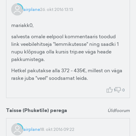
airplane
26. okt 2016 13:13
mariakk0,
salvesta omale eelpool kommentaaris toodud
link veebilehitseja "lemmikutesse" ning saadki 1
nupu klõpsuga olla kursis trip.ee väga heade
pakkumistega.
Hetkel pakutakse alla 372 - 435€, millest on väga
raske juba "veel" soodsamat leida.
1
0
Taisse (Phuketile) perega
Üldfoorum
airplane
18. okt 2016 09:22