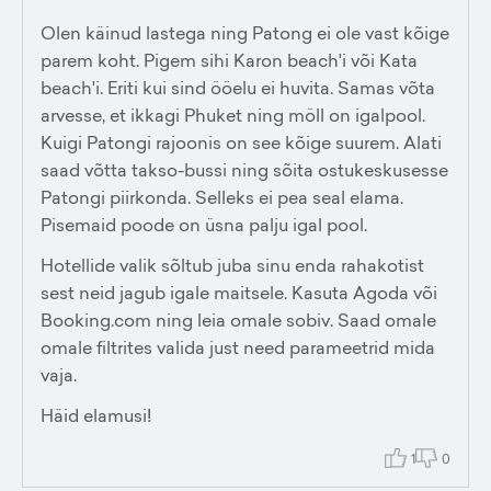
Olen käinud lastega ning Patong ei ole vast kõige
parem koht. Pigem sihi Karon beach'i või Kata
beach'i. Eriti kui sind ööelu ei huvita. Samas võta
arvesse, et ikkagi Phuket ning möll on igalpool.
Kuigi Patongi rajoonis on see kõige suurem. Alati
saad võtta takso-bussi ning sõita ostukeskusesse
Patongi piirkonda. Selleks ei pea seal elama.
Pisemaid poode on üsna palju igal pool.
Hotellide valik sõltub juba sinu enda rahakotist
sest neid jagub igale maitsele. Kasuta Agoda või
Booking.com ning leia omale sobiv. Saad omale
omale filtrites valida just need parameetrid mida
vaja.
Häid elamusi!
1
0