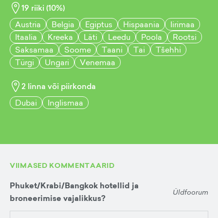
19
riiki (
10
%)
Austria
Belgia
Egiptus
Hispaania
Iirimaa
Itaalia
Kreeka
Läti
Leedu
Poola
Rootsi
Saksamaa
Soome
Taani
Tai
Tšehhi
Türgi
Ungari
Venemaa
2
linna või piirkonda
Dubai
Inglismaa
VIIMASED KOMMENTAARID
Phuket/Krabi/Bangkok hotellid ja
Üldfoorum
broneerimise vajalikkus?