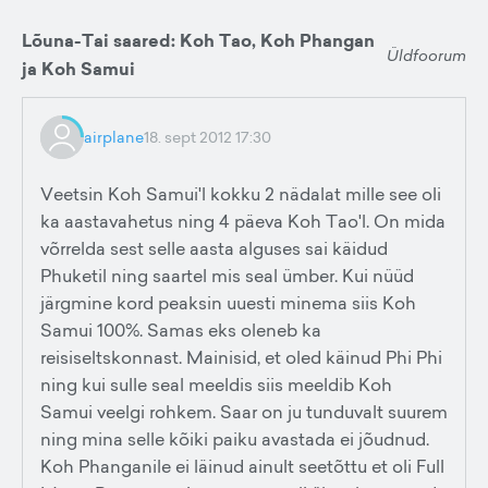
Lõuna-Tai saared: Koh Tao, Koh Phangan
Üldfoorum
ja Koh Samui
airplane
18. sept 2012 17:30
Veetsin Koh Samui'l kokku 2 nädalat mille see oli
ka aastavahetus ning 4 päeva Koh Tao'l. On mida
võrrelda sest selle aasta alguses sai käidud
Phuketil ning saartel mis seal ümber. Kui nüüd
järgmine kord peaksin uuesti minema siis Koh
Samui 100%. Samas eks oleneb ka
reisiseltskonnast. Mainisid, et oled käinud Phi Phi
ning kui sulle seal meeldis siis meeldib Koh
Samui veelgi rohkem. Saar on ju tunduvalt suurem
ning mina selle kõiki paiku avastada ei jõudnud.
Koh Phanganile ei läinud ainult seetõttu et oli Full