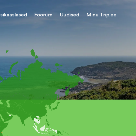
Minu Trip.ee
isikaaslased
Foorum
Uudised