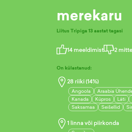
merekaru
Liitus Tripiga
13 aastat tagasi
14
meeldimist
2
mitt
On külastanud:
28
riiki (
14
%)
Angoola
Araabia Ühend
Kanada
Küpros
Läti
Saksamaa
Seišellid
Si
1
linna või piirkonda