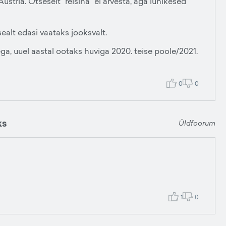
Austria. Otseselt "reisina" ei arvesta, aga lühikesed
sealt edasi vaataks jooksvalt.
a, uuel aastal ootaks huviga 2020. teise poole/2021.
0
0
ks
Üldfoorum
1
0