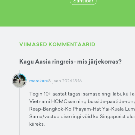
Sansibar
VIIMASED KOMMENTAARID
Kagu Aasia ringreis- mis järjekorras?
merekaru
8. jaan 2024 15:16
Tegin 10+ aastat tagasi sarnase ringi läbi, küll
Vietnami HCMCsse ning busside-paatide-r
Reap-Bangkok-Ko Phayam-Hat Yai-Kuala Lumpur.
Sama/vastupidise ringi võid ka Singapurist alu
kiireks.