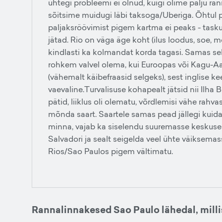
ühtegi probleemi ei olnud, kuigi olime palju ra
sõitsime muidugi läbi taksoga/Uberiga. Õhtul pr
paljaksröövimist pigem kartma ei peaks - taskuv
jätad. Rio on väga äge koht (ilus loodus, soe, 
kindlasti ka kolmandat korda tagasi. Samas se
rohkem valvel olema, kui Euroopas või Kagu-Aasi
(vähemalt käibefraasid selgeks), sest inglise k
vaevaline.Turvalisuse kohapealt jätsid nii Ilha
pätid, liiklus oli olematu, võrdlemisi vähe rahva
mõnda saart. Saartele samas pead jällegi kuida
minna, vajab ka siselendu suuremasse keskuses
Salvadori ja sealt seigelda veel ühte väiksema
Rios/Sao Paulos pigem vältimatu.
Rannalinnakesed Sao Paulo lähedal, mill