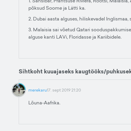
1. Sansibar, Prantsuse Riviera, Rootsi, Malaisia, 
põksud Soome ja Lätti ka.
2. Dubai aasta alguses, hiliskevadel Inglismaa, 
3. Malaisia sai võetud Qatari sooduspakkumiseg
alguse kanti LAVi, Floridasse ja Kariibidele.
Sihtkoht kuuajaseks kaugtööks/puhkuse
merekaru
17. sept 2019 21:20
Lõuna-Aafrika.