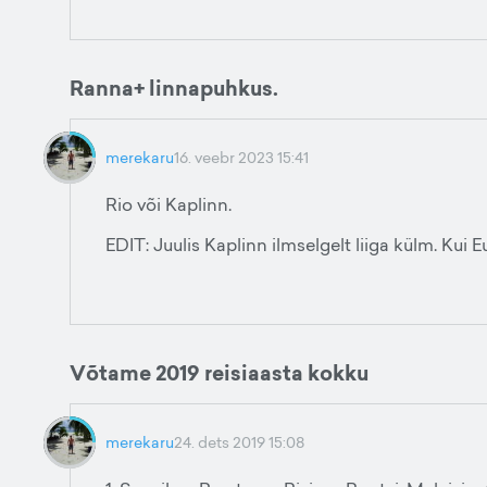
Ranna+ linnapuhkus.
merekaru
16. veebr 2023 15:41
Rio või Kaplinn.
EDIT: Juulis Kaplinn ilmselgelt liiga külm. Kui 
Võtame 2019 reisiaasta kokku
merekaru
24. dets 2019 15:08