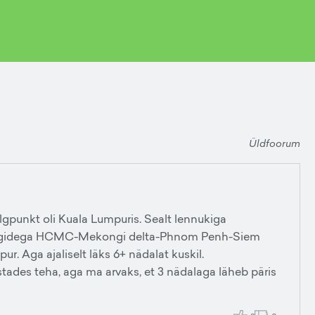
Üldfoorum
 algpunkt oli Kuala Lumpuris. Sealt lennukiga
ongidega HCMC-Mekongi delta-Phnom Penh-Siem
 Aga ajaliselt läks 6+ nädalat kuskil.
stades teha, aga ma arvaks, et 3 nädalaga läheb päris