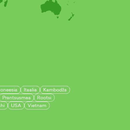
doneesia
Itaalia
Kambodža
Prantsusmaa
Rootsi
hi
USA
Vietnam