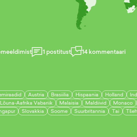
emeeldimist
1
postitust
14
kommentaari
emiraadid
Austria
Brasiilia
Hispaania
Holland
In
Lõuna-Aafrika Vabariik
Malaisia
Maldiivid
Monaco
ngapur
Slovakkia
Soome
Suurbritannia
Tai
Tšeh