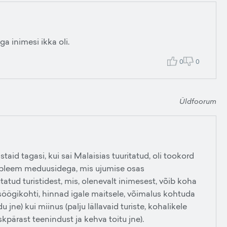
ga inimesi ikka oli.
0
0
Üldfoorum
staid tagasi, kui sai Malaisias tuuritatud, oli tookord
probleem meduusidega, mis ujumise osas
jutatud turistidest, mis, olenevalt inimesest, võib koha
d söögikohti, hinnad igale maitsele, võimalus kohtuda
 jne) kui miinus (palju lällavaid turiste, kohalikele
kpärast teenindust ja kehva toitu jne).