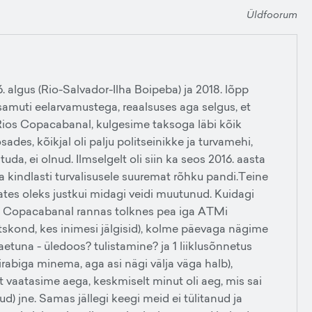
Üldfoorum
. algus (Rio-Salvador-Ilha Boipeba) ja 2018. lõpp
 samuti eelarvamustega, reaalsuses aga selgus, et
Rios Copacabanal, kulgesime taksoga läbi kõik
es, kõikjal oli palju politseinikke ja turvamehi,
tuda, ei olnud. Ilmselgelt oli siin ka seos 2016. aasta
indlasti turvalisusele suuremat rõhku pandi.Teine
ates oleks justkui midagi veidi muutunud. Kuidagi
(nt Copacabanal rannas tolknes pea iga ATMi
skond, kes inimesi jälgisid), kolme päevaga nägime
aetuna - üledoos? tulistamine? ja 1 liiklusõnnetus
iirabiga minema, aga asi nägi välja väga halb),
t vaatasime aega, keskmiselt minut oli aeg, mis sai
d) jne. Samas jällegi keegi meid ei tülitanud ja