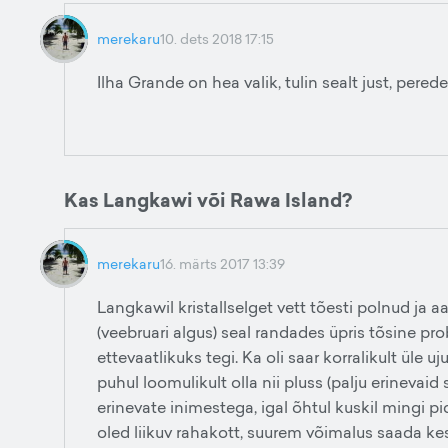
merekaru
10. dets 2018 17:15
Ilha Grande on hea valik, tulin sealt just, perede
Kas Langkawi või Rawa Island?
merekaru
16. märts 2017 13:39
Langkawil kristallselget vett tõesti polnud ja aa
(veebruari algus) seal randades üpris tõsine 
ettevaatlikuks tegi. Ka oli saar korralikult üle u
puhul loomulikult olla nii pluss (palju erinevai
erinevate inimestega, igal õhtul kuskil mingi pidu
oled liikuv rahakott, suurem võimalus saada kes