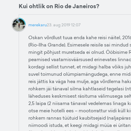
Kui ohtlik on Rio de Janeiros?
merekaru
23. aug 2019 12:07
Oskan võrdlust tuua enda kahe reisi näitel, 2016
(Rio-Ilha Grande). Esimesele reisile sai mindud
mingit põhjust muretseda ei olnud. Ööbisime 
peamised vaatamisväärsused erinevates linnaosad
kordagi sellist tunnet, et midagi halba võiks juh
suvel toimunud olümpiamängudega, enne mida k
reis jättis ka väga hea mulje, aga võrdlema hak
rohkem jäi tänaval silma kahtlaseid tegelasi 
läheduses keskmisest räsituma välimusega selt
2,5 laipa (2 niisama tänaval vedelemas linaga k
otse meie hotelli ees – mootorrattur viidi küll k
rohkem rannas tüütuid kaubitsejaid (naljapäras
niimoodi istuda, et keegi midagi müüa ei üritanu