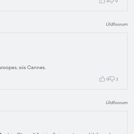
2
0
Üldfoorum
Euroopas, siis Cannes.
0
2
Üldfoorum