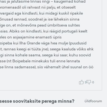
nnas ja jalutasime linnas ringi – kaugemad kohad
omenaadil oli rahvast nii palju, et otseselt
argaid aga kindlasti, kui midagi kuskil ripakile
mõnusad rannad, soodne) ja ise läheksin sinna
lge on, et mõnevõrra pead ümbritseva suhtes
as. Abiks on kindlasti, kui räägid portugali keelt
eeles on asjaajamine enamasti üpris
 Boipeba kui Ilha Grande väga hea mulje (puudusid
st, rannas keegi ei tüüta jne), seega kaaluda võiks ehk
gi sinna kohale saama, seega kui saar, kuhu soovid
se (nt Boipebale minekuks tuli enne lennata
sse linna sadamasse), siis vähemalt ühel suunal on öö
3
0
isesse soovitaksite perega minna?
Üldfoorum