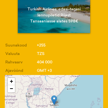
Turkish Airlines: edasi-tagasi
lennupiletid Riiast
Tansaaniasse alates 598€
Suunakood
+255
Valuuta
TZS
Rahvaarv
404 000
Ajavöönd
GMT +3
+
−