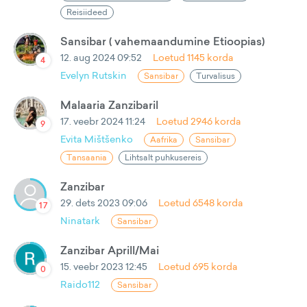
Reisiideed
Sansibar ( vahemaandumine Etioopias)
12. aug 2024 09:52
Loetud
1145
korda
4
Evelyn Rutskin
Sansibar
Turvalisus
Malaaria Zanzibaril
17. veebr 2024 11:24
Loetud
2946
korda
9
Evita Mištšenko
Aafrika
Sansibar
Tansaania
Lihtsalt puhkusereis
Zanzibar
29. dets 2023 09:06
Loetud
6548
korda
17
Ninatark
Sansibar
Zanzibar Aprill/Mai
15. veebr 2023 12:45
Loetud
695
korda
0
Raido112
Sansibar