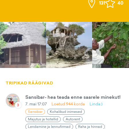
131
40
TRIPIKAD RÄÄGIVAD
Sansibar- hea teada enne saarele minekut!
7. mai 17:07
Loetud
944
korda
Linda:)
3
Sansibar
Kohalikud inimesed
Majutus ja hotellid
Autorent
Lendamine ja lennufirmad
Raha ja hinnad