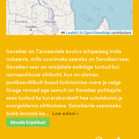
Leaflet
|
©
OpenStreetMap
contributors
Sansibar on Tansaaniale kuuluv arhipelaag India
ookeanis, mille suurimaks saareks on Sansibari saar.
Sansibari saar on reisijatele eelkõige tuntud kui
rannapuhkuse sihtkoht, kus on olemas
postkaardilikult ilusad türkiissinise mere ja valge
liivaga rannad aga samuti on Sansibar puhkajate
seas tuntud ka kui erakordselt hea sukeldumis ja
snorgeldamis sihtkohana. Sansibarile saamiseks
tuleb lennata ka...
Loe edasi ›
Muuda kirjeldust