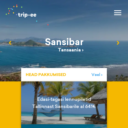
Sansibar
‹
›
Tansaania
›
HEAD PAKKUMISED
Veel ›
Edasi-tagasi lennupiletid
Tallinnast Sansibarile al 641€