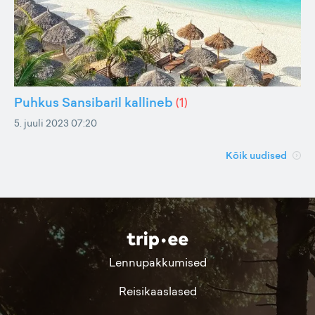
Puhkus Sansibaril kallineb
(
1
)
5. juuli 2023 07:20
Kõik uudised
Lennupakkumised
Reisikaaslased