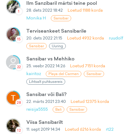
Ilm Sanzibaril märtsi teine pool
28. dets 2022 18:42
Loetud
1188
korda
1
Monika H
Sansibar
Terviseankeet Sansibarile
20. dets 2022 21:15
Loetud
4932
korda
ruudolf
15
Sansibar
Uuring
Sansibar vs Mehhiko
25. veebr 2022 14:26
Loetud
7151
korda
22
kairitoz
Playa del Carmen
Sansibar
Lihtsalt puhkusereis
Sansibar või Bali?
22. märts 2021 23:40
Loetud
12375
korda
28
reisija5555
Bali
Sansibar
Viisa Sansibarilt
11. sept 2019 14:34
Loetud
6216
korda
rt22
12