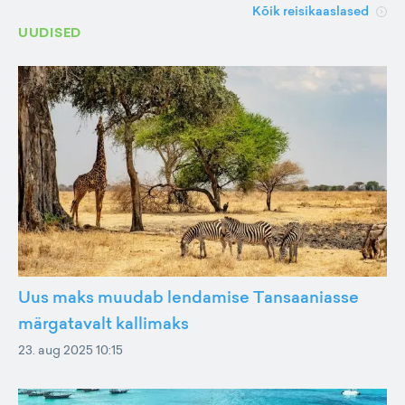
Kõik reisikaaslased
UUDISED
Uus maks muudab lendamise Tansaaniasse
märgatavalt kallimaks
23. aug 2025 10:15