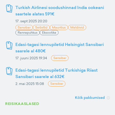
Turkish Airlinesi soodushinnad India ookeani
saartele alates 591€
17. sept 2025 20:20
Sansibar
Seišellid
Mauritius
Maldiivid
Rannapuhkus
Eksootika
Edasi-tagasi lennupiletid Helsingist Sansibari
saarele al 480€
17. juuni 2025 19:34
Sansibar
Edasi-tagasi lennupiletid Turkishiga Riiast
Sansibari saarele al 632€
2. mai 2025 15:08
Sansibar
Kõik pakkumised
REISIKAASLASED