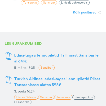
Tansaania
Sansibar
Lihtsalt puhkusereis
Kõik positused
LENNUPAKKUMISED
Edasi-tagasi lennupiletid Tallinnast Sansibarile
al 641€
5. märts 18:35
Sansibar
Turkish Airlines: edasi-tagasi lennupiletid Riiast
Tansaaniasse alates 598€
3. veebr 16:24
Dar es Salaam
Sansibar
Tansaania
Rannapuhkus
Eksootika