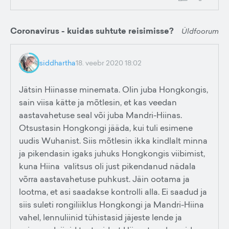
Coronavirus - kuidas suhtute reisimisse?
Üldfoorum
siddhartha
18. veebr 2020 18:02
Jätsin Hiinasse minemata. Olin juba Hongkongis,
sain viisa kätte ja mõtlesin, et kas veedan
aastavahetuse seal või juba Mandri-Hiinas.
Otsustasin Hongkongi jääda, kui tuli esimene
uudis Wuhanist. Siis mõtlesin ikka kindlalt minna
ja pikendasin igaks juhuks Hongkongis viibimist,
kuna Hiina valitsus oli just pikendanud nädala
võrra aastavahetuse puhkust. Jäin ootama ja
lootma, et asi saadakse kontrolli alla. Ei saadud ja
siis suleti rongiliiklus Hongkongi ja Mandri-Hiina
vahel, lennuliinid tühistasid jäjeste lende ja