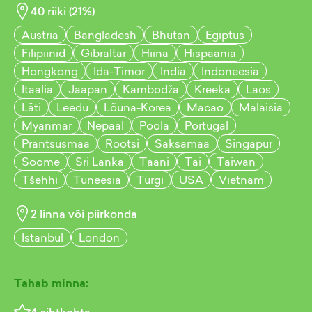
40
riiki (
21
%)
Austria
Bangladesh
Bhutan
Egiptus
Filipiinid
Gibraltar
Hiina
Hispaania
Hongkong
Ida-Timor
India
Indoneesia
Itaalia
Jaapan
Kambodža
Kreeka
Laos
Läti
Leedu
Lõuna-Korea
Macao
Malaisia
Myanmar
Nepaal
Poola
Portugal
Prantsusmaa
Rootsi
Saksamaa
Singapur
Soome
Sri Lanka
Taani
Tai
Taiwan
Tšehhi
Tuneesia
Türgi
USA
Vietnam
2
linna või piirkonda
Istanbul
London
Tahab minna: