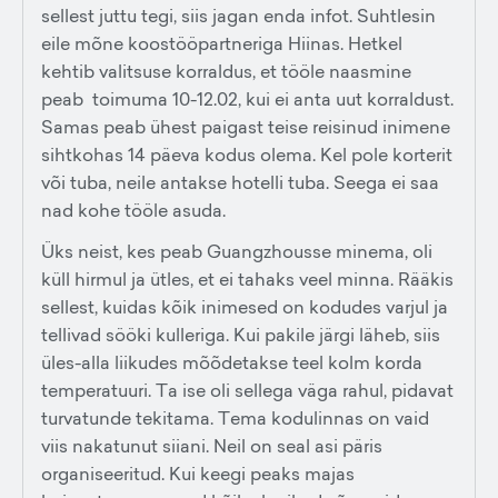
sellest juttu tegi, siis jagan enda infot. Suhtlesin
eile mõne koostööpartneriga Hiinas. Hetkel
kehtib valitsuse korraldus, et tööle naasmine
peab toimuma 10-12.02, kui ei anta uut korraldust.
Samas peab ühest paigast teise reisinud inimene
sihtkohas 14 päeva kodus olema. Kel pole korterit
või tuba, neile antakse hotelli tuba. Seega ei saa
nad kohe tööle asuda.
Üks neist, kes peab Guangzhousse minema, oli
küll hirmul ja ütles, et ei tahaks veel minna. Rääkis
sellest, kuidas kõik inimesed on kodudes varjul ja
tellivad sööki kulleriga. Kui pakile järgi läheb, siis
üles-alla liikudes mõõdetakse teel kolm korda
temperatuuri. Ta ise oli sellega väga rahul, pidavat
turvatunde tekitama. Tema kodulinnas on vaid
viis nakatunut siiani. Neil on seal asi päris
organiseeritud. Kui keegi peaks majas