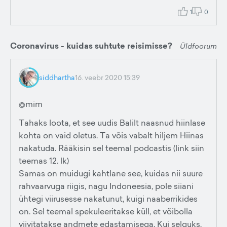
1
0
Coronavirus - kuidas suhtute reisimisse?
Üldfoorum
siddhartha
16. veebr 2020 15:39
@mim
Tahaks loota, et see uudis Balilt naasnud hiinlase
kohta on vaid oletus. Ta võis vabalt hiljem Hiinas
nakatuda. Rääkisin sel teemal podcastis (link siin
teemas 12. lk)
Samas on muidugi kahtlane see, kuidas nii suure
rahvaarvuga riigis, nagu Indoneesia, pole siiani
ühtegi viirusesse nakatunut, kuigi naaberrikides
on. Sel teemal spekuleeritakse küll, et võibolla
viivitatakse andmete edastamisega. Kui selguks,