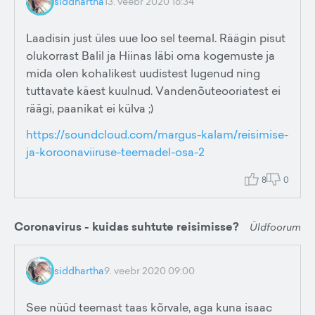
siddhartha
13. veebr 2020 16:34
Laadisin just üles uue loo sel teemal. Räägin pisut
olukorrast Balil ja Hiinas läbi oma kogemuste ja
mida olen kohalikest uudistest lugenud ning
tuttavate käest kuulnud. Vandenõuteooriatest ei
räägi, paanikat ei külva ;)
https://soundcloud.com/margus-kalam/reisimise-
ja-koroonaviiruse-teemadel-osa-2
8
0
Coronavirus - kuidas suhtute reisimisse?
Üldfoorum
siddhartha
9. veebr 2020 09:00
See nüüd teemast taas kõrvale, aga kuna isaac