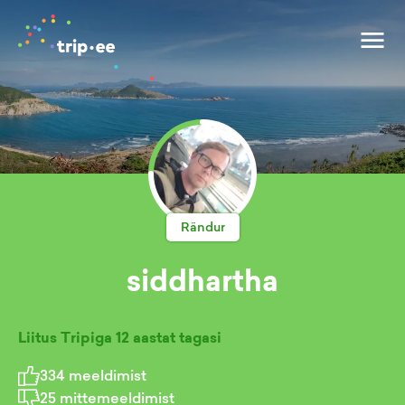
Rändur
siddhartha
Liitus Tripiga
12 aastat tagasi
334
meeldimist
25
mittemeeldimist