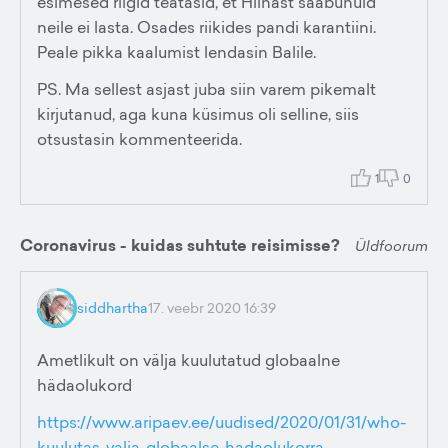
esimesed riigid teatasid, et Hiinast saabunuid
neile ei lasta. Osades riikides pandi karantiini.
Peale pikka kaalumist lendasin Balile.
PS. Ma sellest asjast juba siin varem pikemalt
kirjutanud, aga kuna küsimus oli selline, siis
otsustasin kommenteerida.
1
0
Coronavirus - kuidas suhtute reisimisse?
Üldfoorum
siddhartha
17. veebr 2020 16:39
Ametlikult on välja kuulutatud globaalne
hädaolukord
https://www.aripaev.ee/uudised/2020/01/31/who-
kuulutas-valja-globaalse-hadaolukorra