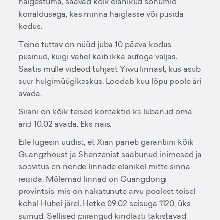
haigestuma, saavad kõik elanikud sõnumid
korraldusega, kas minna haiglasse või püsida
kodus.
Teine tuttav on nüüd juba 10 päeva kodus
püsinud, kuigi vahel käib ikka autoga väljas.
Saatis mulle videod tühjast Yiwu linnast, kus asub
suur hulgimüügikeskus. Loodab kuu lõpu poole äri
avada.
Siiani on kõik teised kontaktid ka lubanud oma
ärid 10.02 avada. Eks näis.
Eile lugesin uudist, et Xian paneb garantiini kõik
Guangzhoust ja Shenzenist saabunud inimesed ja
soovitus on nende linnade elanikel mitte sinna
reisida. Mõlemad linnad on Guangdongi
provintsis, mis on nakatunute arvu poolest teisel
kohal Hubei järel. Hetke 09.02 seisuga 1120, üks
surnud. Sellised piirangud kindlasti takistavad