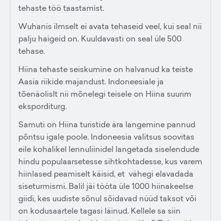
tehaste töö taastamist.
Wuhanis ilmselt ei avata tehaseid veel, kui seal nii
palju haigeid on. Kuuldavasti on seal üle 500
tehase.
Hiina tehaste seiskumine on halvanud ka teiste
Aasia riikide majandust. Indoneesiale ja
tõenäolislt nii mõnelegi teisele on Hiina suurim
eksporditurg.
Samuti on Hiina turistide ära langemine pannud
põntsu igale poole. Indoneesia valitsus soovitas
eile kohalikel lennuliinidel langetada siselendude
hindu populaarsetesse sihtkohtadesse, kus varem
hiinlased peamiselt käisid, et vähegi elavadada
siseturmismi. Balil jäi tööta üle 1000 hiinakeelse
giidi, kes uudiste sõnul sõidavad nüüd taksot või
on kodusaartele tagasi läinud. Kellele sa siin