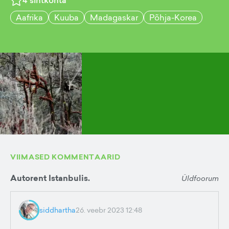
4
sihtkohta
Aafrika
Kuuba
Madagaskar
Põhja-Korea
VIIMASED KOMMENTAARID
Autorent Istanbulis.
Üldfoorum
siddhartha
26. veebr 2023 12:48