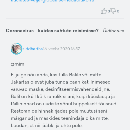
3
0
Coronavirus - kuidas suhtute reisimisse?
Üldfoorum
siddhartha
16. veebr 2020 16:57
@mim
Ei julge nõu anda, kas tulla Balile või mitte.
Jakartas olevat juba tunda paanikat. Inimesed
varuvad maske, desinfitseermisvahendeid jne.
Balil on küll kõik rahulik siiani, kuigi küüslaugu ja
tšillihinnad on uudiste sõnul hüppeliselt tõusnud.
Restoranide hinnakirjades pole muutusi seni
märganud ja maskides teenindajaid ka mitte.
Loodan, et nii jääbki ja ohtu pole.