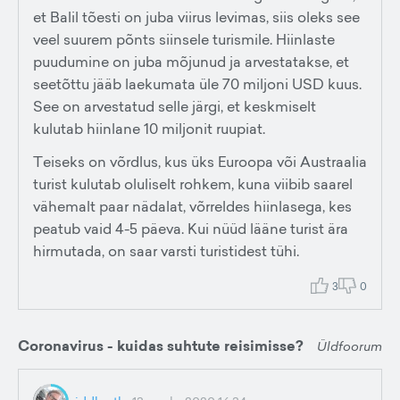
et Balil tõesti on juba viirus levimas, siis oleks see
veel suurem põnts siinsele turismile. Hiinlaste
puudumine on juba mõjunud ja arvestatakse, et
seetõttu jääb laekumata üle 70 miljoni USD kuus.
See on arvestatud selle järgi, et keskmiselt
kulutab hiinlane 10 miljonit ruupiat.
Teiseks on võrdlus, kus üks Euroopa või Austraalia
turist kulutab oluliselt rohkem, kuna viibib saarel
vähemalt paar nädalat, võrreldes hiinlasega, kes
peatub vaid 4-5 päeva. Kui nüüd lääne turist ära
hirmutada, on saar varsti turistidest tühi.
3
0
Coronavirus - kuidas suhtute reisimisse?
Üldfoorum