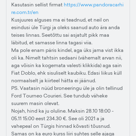
Kasutasin sellist firmat
https://www.pandoracarhi
re.com.tr/en
Kusjuures alguses ma ei teadnud, et neil on
esindusi üle Türgi ja oleks saanud auto ära anda
teises linnas. Seetõttu sai asjatult pikk maa
läbitud, et samasse linna tagasi viia.
Ma pole enam päris kindel, aga üks jama vist ikka
oli ka. Nimelt tahtsin sedaani (vähemalt arvan nii,
aga võisin ka kogemata valesti klikkida) aga sain
Fiat Doblo, ehk sisuliselt kaubiku. Edasi liikus küll
normaalselt ja kiirteel hätta ei jäänud.
PS. Vaatasin nüüd broneeringu üle ja olin tellinud
Ford Tourneo Courieri. See tundub väheke
suurem masin olevat.
Nojah, hind ka ju oluline. Maksin 28.10 18:00 -
05.11 15:00 eest 234.30 €. See oli 2021 a ja
vahepeal on Türgis hinnad kõvasti tõusnud.
Samas on ka euro kurss liiri suhtes selle ajaga