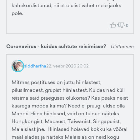
kahekordistunud, nii et olulist vahet meie jaoks
pole.
1
0
Coronavirus - kuidas suhtute reisimisse?
Üldfoorum
siddhartha
22. veebr 2020 20:02
Mitmes postituses on juttu hiinlastest,
pilusilmadest, grupist hiinlastest. Kuidas nad küll
reisima said praeguses olukorras? Kas peaks neist
kaarega mööda käima? Need ei pruugi üldse olla
Mandri-Hiina hiinlased, vaid on tulnud näiteks
Hongkongist, Macaust, Taiwanist, Singapurist,
Malaisiast jne. Hiinlased hoiavad kokku ka võõral
maal elades ja näiteks Malaisias on neid kogu