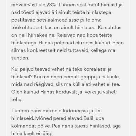
rahvaarvust üle 23%. Tunnen seal mitut hiinlast ja
nad tõesti ajavad äri ainult teiste hiinlastega,
postitavad sotsiaalmeediasse pilte oma
töökohtadest, kus on ainult hiinlased. Ka suhtlus
on neil hiinakeelne. Reisivad nad koos teiste
hiinlastega. Hiinas pole nad elu sees käinud. Pean
silmas konkreetselt neid tuttavaid, kellega ma
suhtlen.
Kui paljud teevad vahet näiteks korealasel ja
hiinlasel? Kui ma näen eemalt gruppi ja ei kuule,
mida nad räägivad, siis ma küll alati vahet ei tee.
Olen käinud Hiinas korduvalt ja võiks ju vahet
teha.
Tunnen päris mitmeid Indoneesia ja Tai
hiinlaseid. Mõned pered elavad Balil juba
kolmandat põlve. Pealnäha täiesti hiinlased, aga
hiina keelt ei räägi.