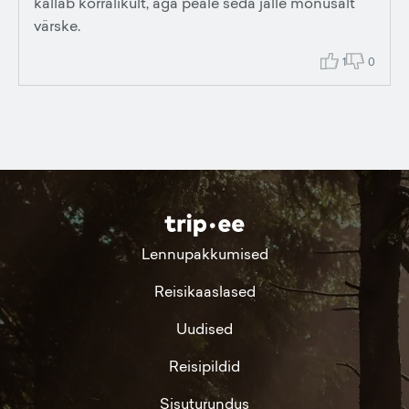
kallab korralikult, aga peale seda jälle mõnusalt
värske.
1
0
Lennupakkumised
Reisikaaslased
Uudised
Reisipildid
Sisuturundus