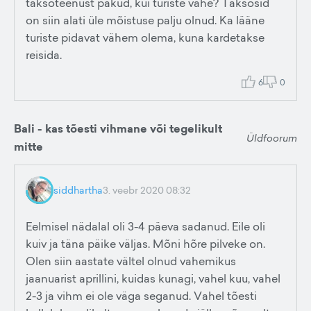
taksoteenust pakud, kui turiste vähe? Taksosid
on siin alati üle mõistuse palju olnud. Ka lääne
turiste pidavat vähem olema, kuna kardetakse
reisida.
6
0
Bali - kas tõesti vihmane või tegelikult
Üldfoorum
mitte
siddhartha
3. veebr 2020 08:32
Eelmisel nädalal oli 3-4 päeva sadanud. Eile oli
kuiv ja täna päike väljas. Mõni hõre pilveke on.
Olen siin aastate vältel olnud vahemikus
jaanuarist aprillini, kuidas kunagi, vahel kuu, vahel
2-3 ja vihm ei ole väga seganud. Vahel tõesti