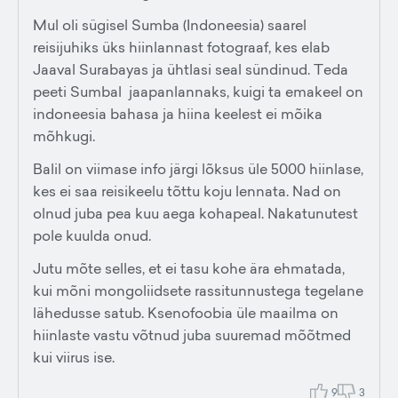
Mul oli sügisel Sumba (Indoneesia) saarel
reisijuhiks üks hiinlannast fotograaf, kes elab
Jaaval Surabayas ja ühtlasi seal sündinud. Teda
peeti Sumbal jaapanlannaks, kuigi ta emakeel on
indoneesia bahasa ja hiina keelest ei mõika
mõhkugi.
Balil on viimase info järgi lõksus üle 5000 hiinlase,
kes ei saa reisikeelu tõttu koju lennata. Nad on
olnud juba pea kuu aega kohapeal. Nakatunutest
pole kuulda onud.
Jutu mõte selles, et ei tasu kohe ära ehmatada,
kui mõni mongoliidsete rassitunnustega tegelane
lähedusse satub. Ksenofoobia üle maailma on
hiinlaste vastu võtnud juba suuremad mõõtmed
kui viirus ise.
9
3