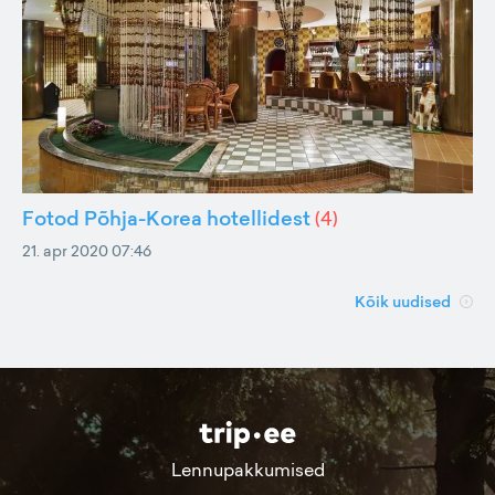
Fotod Põhja-Korea hotellidest
(
4
)
21. apr 2020 07:46
Kõik uudised
Lennupakkumised