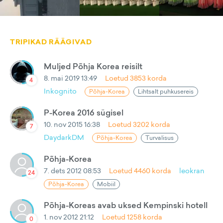
TRIPIKAD RÄÄGIVAD
Muljed Põhja Korea reisilt
8. mai 2019 13:49
Loetud
3853
korda
4
Inkognito
Põhja-Korea
Lihtsalt puhkusereis
P-Korea 2016 sügisel
10. nov 2015 16:38
Loetud
3202
korda
7
DaydarkDM
Põhja-Korea
Turvalisus
Põhja-Korea
7. dets 2012 08:53
Loetud
4460
korda
leokran
24
Põhja-Korea
Mobiil
Põhja-Koreas avab uksed Kempinski hotell
1. nov 2012 21:12
Loetud
1258
korda
0