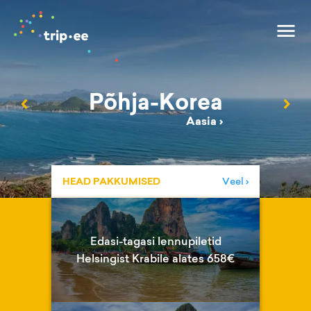
Põhja-Korea
‹
›
Aasia
›
HEAD PAKKUMISED
Veel ›
Edasi-tagasi lennupiletid
Helsingist Krabile alates 658€