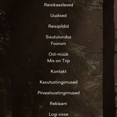
Reisikaaslased
Uudised
Reisipildid
Sisuturundus
Foorum
Ost-müük
Mis on Trip
Kontakt
Kasutustingimused
Privaatsustingimused
Reklaam
Logi sisse