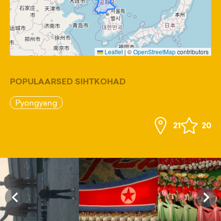
Leaflet
|
©
OpenStreetMap
contributors
POPULAARSED SIHTKOHAD
Pyongyang
21
20