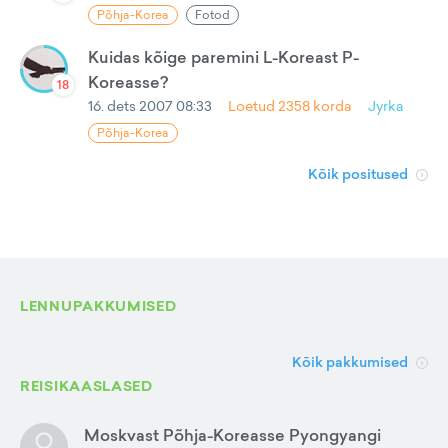
Põhja-Korea
Fotod
Kuidas kõige paremini L-Koreast P-
Koreasse?
18
16. dets 2007 08:33
Loetud
2358
korda
Jyrka
Põhja-Korea
Kõik positused
LENNUPAKKUMISED
Kõik pakkumised
REISIKAASLASED
Moskvast Põhja-Koreasse Pyongyangi