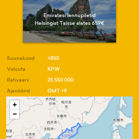
Emiratesi lennupiletid
Helsingist Taisse alates 659€
Suunakood
+850
Valuuta
KPW
Rahvaarv
25 550 000
Ajavöönd
GMT +9
+
−