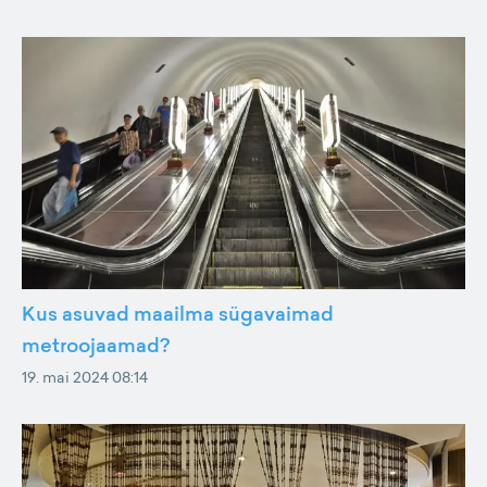
Kus asuvad maailma sügavaimad
metroojaamad?
19. mai 2024 08:14