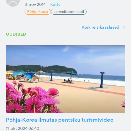
3. nov 2014
Katty
Põhja-Korea
Lemmikloom reisil
Kõik reisikaaslased
UUDISED
Põhja-Korea ilmutas pentsiku turismivideo
11. okt 2024 06:40