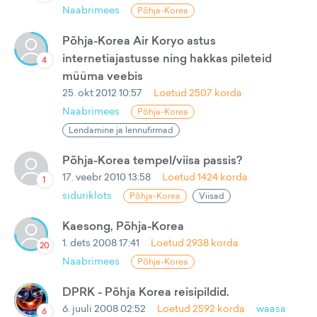
Naabrimees
Põhja-Korea
Põhja-Korea Air Koryo astus
internetiajastusse ning hakkas pileteid
4
müüma veebis
25. okt 2012 10:57
Loetud
2507
korda
Naabrimees
Põhja-Korea
Lendamine ja lennufirmad
Põhja-Korea tempel/viisa passis?
17. veebr 2010 13:58
Loetud
1424
korda
1
siduriklots
Põhja-Korea
Viisad
Kaesong, Põhja-Korea
1. dets 2008 17:41
Loetud
2938
korda
20
Naabrimees
Põhja-Korea
DPRK - Põhja Korea reisipildid.
6. juuli 2008 02:52
Loetud
2592
korda
waasa
6