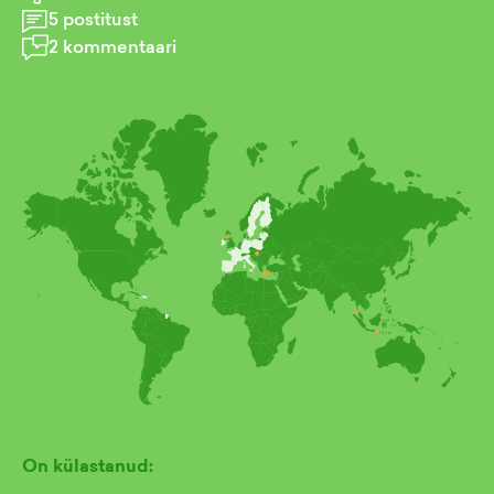
5
postitust
2
kommentaari
On külastanud: