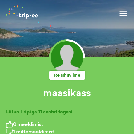
Reisihuviline
maasikass
Liitus Tripiga
11 aastat tagasi
0
meeldimist
1
mittemeeldimist