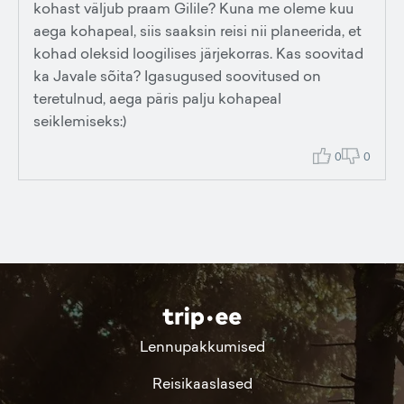
kohast väljub praam Gilile? Kuna me oleme kuu
aega kohapeal, siis saaksin reisi nii planeerida, et
kohad oleksid loogilises järjekorras. Kas soovitad
ka Javale sõita? Igasugused soovitused on
teretulnud, aega päris palju kohapeal
seiklemiseks:)
0
0
Lennupakkumised
Reisikaaslased