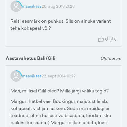
maasikass
20. aug 2018 21:28
Reisi eesmärk on puhkus. Siis on ainuke variant
teha kohapeal või?
0
0
Aastavahetus Bali/Gili
Üldfoorum
maasikass
22. sept 2014 10:22
Mari, millisel Gilil oled? Mille järgi valiku tegid?
Margus, hetkel veel Bookingus majutust leiab,
kohapealt vist jah raskem. Seda ma muidugi ei
teadnud, et nii hullusti võib sadada, loodan ikka
päikest ka saada :) Margus, oskad aidata, kust