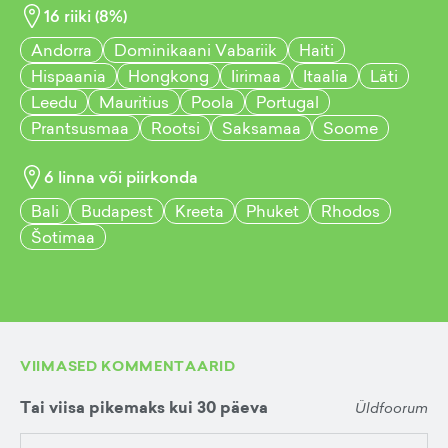
16
riiki (
8
%)
Andorra
Dominikaani Vabariik
Haiti
Hispaania
Hongkong
Iirimaa
Itaalia
Läti
Leedu
Mauritius
Poola
Portugal
Prantsusmaa
Rootsi
Saksamaa
Soome
6
linna või piirkonda
Bali
Budapest
Kreeta
Phuket
Rhodos
Šotimaa
VIIMASED KOMMENTAARID
Tai viisa pikemaks kui 30 päeva
Üldfoorum