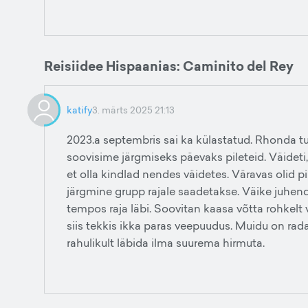
Reisiidee Hispaanias: Caminito del Rey
katify
3. märts 2025 21:13
2023.a septembris sai ka külastatud. Rhonda tu
soovisime järgmiseks päevaks pileteid. Väideti
et olla kindlad nendes väidetes. Väravas olid pil
järgmine grupp rajale saadetakse. Väike juhen
tempos raja läbi. Soovitan kaasa võtta rohkelt ve
siis tekkis ikka paras veepuudus. Muidu on rada
rahulikult läbida ilma suurema hirmuta.