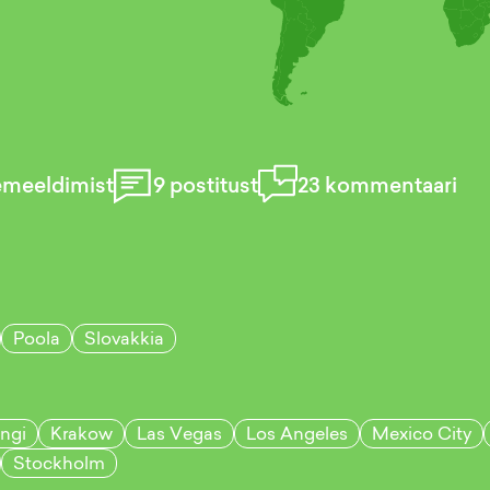
emeeldimist
9
postitust
23
kommentaari
Poola
Slovakkia
ingi
Krakow
Las Vegas
Los Angeles
Mexico City
Stockholm