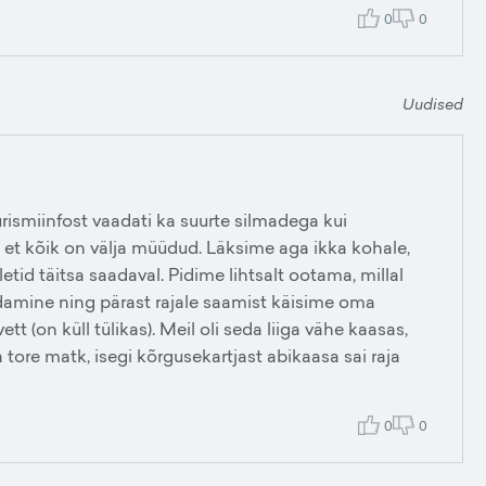
0
0
Uudised
rismiinfost vaadati ka suurte silmadega kui
, et kõik on välja müüdud. Läksime aga ikka kohale,
etid täitsa saadaval. Pidime lihtsalt ootama, millal
damine ning pärast rajale saamist käisime oma
tt (on küll tülikas). Meil oli seda liiga vähe kaasas,
 tore matk, isegi kõrgusekartjast abikaasa sai raja
0
0