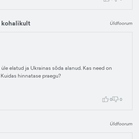
 kohalikult
Üldfoorum
 üle elatud ja Ukrainas sõda alanud. Kas need on
? Kuidas hinnatase praegu?
0
0
Üldfoorum