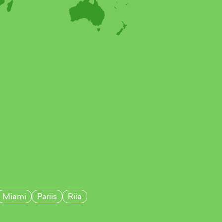
Miami
Pariis
Riia