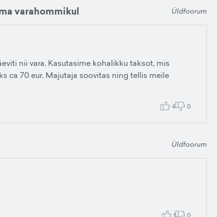
ama varahommikul
Üldfoorum
eviti nii vara. Kasutasime kohalikku taksot, mis
ks ca 70 eur. Majutaja soovitas ning tellis meile
4
0
Üldfoorum
1
0