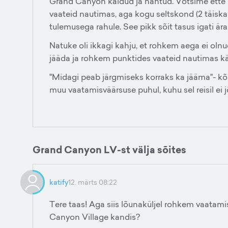
Grand Canyon käidud ja nähtud. Võtsime ette ü
vaateid nautimas, aga kogu seltskond (2 täiskas
tulemusega rahule. See pikk sõit tasus igati ära
Natuke oli ikkagi kahju, et rohkem aega ei oln
jääda ja rohkem punktides vaateid nautimas kä
"Midagi peab järgmiseks korraks ka jääma"- k
muu vaatamisväärsuse puhul, kuhu sel reisil ei 
Grand Canyon LV-st välja sõites
katify
12. märts 08:22
Tere taas! Aga siis lõunaküljel rohkem vaatam
Canyon Village kandis?