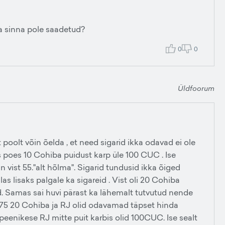
ta sinna pole saadetud?
0
0
Üldfoorum
 poolt võin õelda , et need sigarid ikka odavad ei ole
poes 10 Cohiba puidust karp üle 100 CUC . Ise
 vist 55."alt hõlma". Sigarid tundusid ikka õiged
as lisaks palgale ka sigareid . Vist oli 20 Cohiba
d. Samas sai huvi pärast ka lähemalt tutvutud nende
-75 20 Cohiba ja RJ olid odavamad täpset hinda
peenikese RJ mitte puit karbis olid 100CUC. Ise sealt