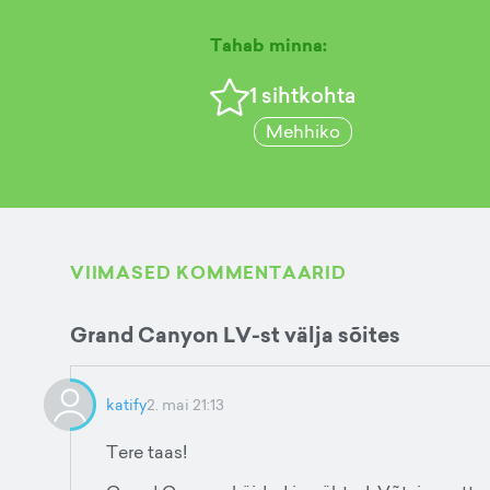
Tahab minna:
1
sihtkohta
Mehhiko
VIIMASED KOMMENTAARID
Grand Canyon LV-st välja sõites
katify
2. mai 21:13
Tere taas!