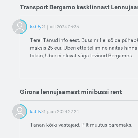
Transport Bergamo kesklinnast Lennuja
katify
21. juuli 2024 06:36
Tere! Tänud info eest. Buss nr 1 ei sõida pühapä
maksis 25 eur. Uberi ette tellimine näitas hinna
takso, Uber ei olevat väga levinud Bergamos.
Girona lennujaamast minibussi rent
katify
31. jaan 2024 22:24
Tänan kõiki vastajaid. Pilt muutus paremaks.