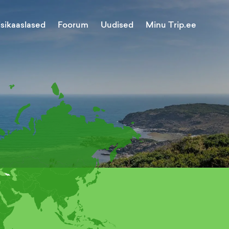
Minu Trip.ee
isikaaslased
Foorum
Uudised