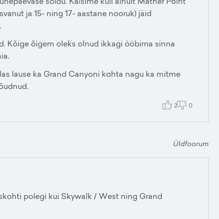
hepäevase sõidu. Käisime küll ainult Mather Point
vanut ja 15- ning 17- aastane nooruk) jäid
.
ud. Kõige õigem oleks olnud ikkagi ööbima sinna
ia.
õlas lause ka Grand Canyoni kohta nagu ka mitme
jõudnud.
2
0
Üldfoorum
iskohti polegi kui Skywalk / West ning Grand