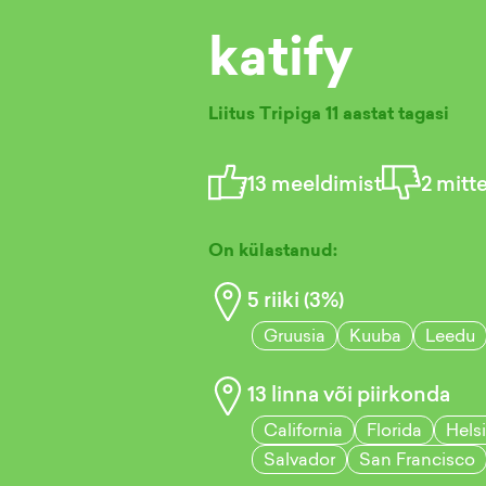
katify
Liitus Tripiga
11 aastat tagasi
13
meeldimist
2
mitt
On külastanud:
5
riiki (
3
%)
Gruusia
Kuuba
Leedu
13
linna või piirkonda
California
Florida
Hels
Salvador
San Francisco