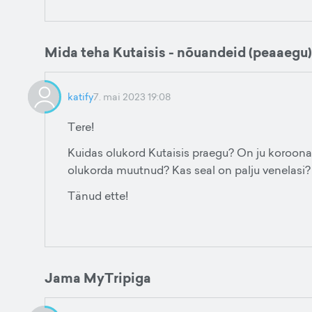
Mida teha Kutaisis - nõuandeid (peaaegu)
katify
7. mai 2023 19:08
Tere!
Kuidas olukord Kutaisis praegu? On ju koroona
olukorda muutnud? Kas seal on palju venelasi
Tänud ette!
Jama MyTripiga