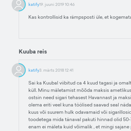
katify
19. juuni 2019 10:46
Kas kontrollisid ka rämpsposti üle, et kogema
Kuuba reis
katify
3. märts 2018 12:41
Sai ka Kuubal viibitud ca 4 kuud tagasi ja omalt
küll. Minu mäletamist mõõda maksis ametlikus 
ostsin need sigari tehasest Havannast ja maksin
olema eriti veel kuna töölised saavad seal nädal
kuus või suurem hulk odavamaid või sigarillosi
toodetega mida tänaval pakuti hinnad olid 50
enam ei mäleta kuid võimalik , et mingi sajane 