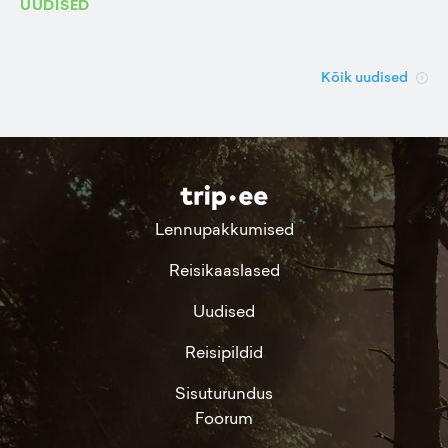
UUDISED
Kõik uudised
Lennupakkumised
Reisikaaslased
Uudised
Reisipildid
Sisuturundus
Foorum