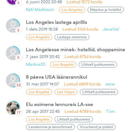
6. juuni 2022 20:48
Loetud
1572
korda
3
Kati Madisson
Los Angeles
Majutus ja hotellid
Los Angeles lastega aprillis
1. dets 2019 18:28
Loetud
3166
korda
JanaVal
5
Los Angeles
Lastega reisimine
Los Angelesse minek- hotellid, shoppamine
7. jaan 2019 20:42
Loetud
4756
korda
5
Markus23
Los Angeles
Lihtsalt puhkusereis
8 päeva USA läänerannikul
31. mai 2017 14:07
Loetud
6809
korda
wow
32
Los Angeles
Las Vegas
Lihtsalt puhkusereis
Elu esimene lennureis LA-sse
28. apr 2017 22:45
Loetud
4789
korda
Tiim
17
Los Angeles
Lihtsalt puhkusereis
Lendamine ja lennufirmad
Voucherid ja piletid