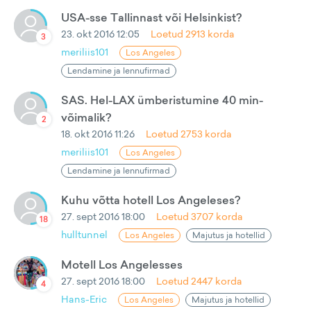
USA-sse Tallinnast või Helsinkist?
23. okt 2016 12:05
Loetud
2913
korda
3
meriliis101
Los Angeles
Lendamine ja lennufirmad
SAS. Hel-LAX ümberistumine 40 min-
võimalik?
2
18. okt 2016 11:26
Loetud
2753
korda
meriliis101
Los Angeles
Lendamine ja lennufirmad
Kuhu võtta hotell Los Angeleses?
27. sept 2016 18:00
Loetud
3707
korda
18
hulltunnel
Los Angeles
Majutus ja hotellid
Motell Los Angelesses
27. sept 2016 18:00
Loetud
2447
korda
4
Hans-Eric
Los Angeles
Majutus ja hotellid