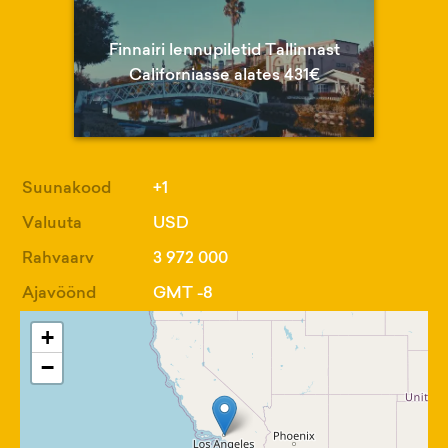
Finnairi lennupiletid Tallinnast
Californiasse alates 431€
Suunakood
+1
Valuuta
USD
Rahvaarv
3 972 000
Ajavöönd
GMT -8
+
−