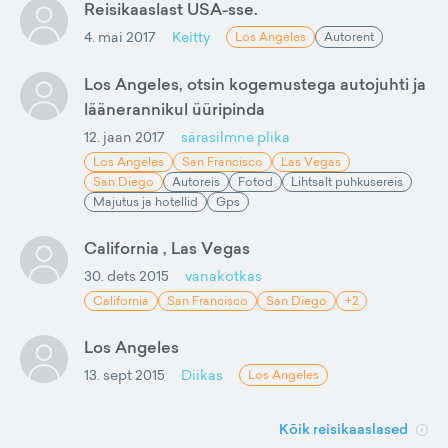
Reisikaaslast USA-sse.
4. mai 2017
Keitty
Los Angeles
Autorent
Los Angeles, otsin kogemustega autojuhti ja
läänerannikul üüripinda
12. jaan 2017
särasilmne plika
Los Angeles
San Francisco
Las Vegas
San Diego
Autoreis
Fotod
Lihtsalt puhkusereis
Majutus ja hotellid
Gps
California , Las Vegas
30. dets 2015
vanakotkas
California
San Francisco
San Diego
+2
Los Angeles
13. sept 2015
Diikas
Los Angeles
Kõik reisikaaslased