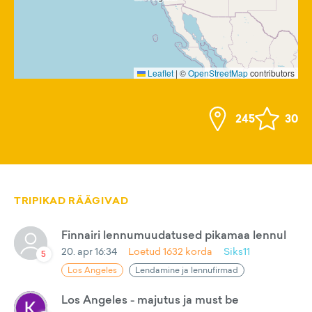
Leaflet
|
©
OpenStreetMap
contributors
245
30
TRIPIKAD RÄÄGIVAD
Finnairi lennumuudatused pikamaa lennul
20. apr 16:34
Loetud
1632
korda
Siks11
5
Los Angeles
Lendamine ja lennufirmad
Los Angeles - majutus ja must be