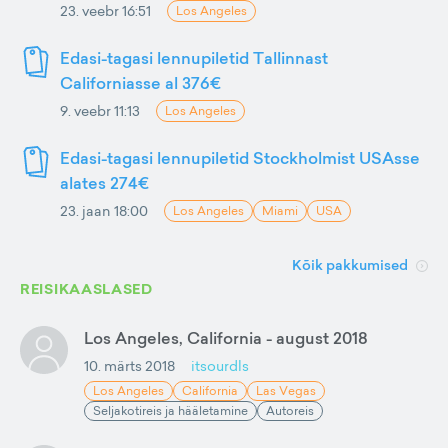
23. veebr 16:51
Los Angeles
Edasi-tagasi lennupiletid Tallinnast
Californiasse al 376€
9. veebr 11:13
Los Angeles
Edasi-tagasi lennupiletid Stockholmist USAsse
alates 274€
23. jaan 18:00
Los Angeles
Miami
USA
Kõik pakkumised
REISIKAASLASED
Los Angeles, California - august 2018
10. märts 2018
itsourdls
Los Angeles
California
Las Vegas
Seljakotireis ja hääletamine
Autoreis