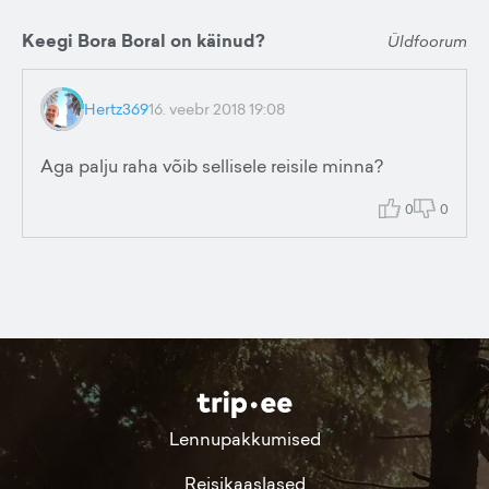
Keegi Bora Boral on käinud?
Üldfoorum
Hertz369
16. veebr 2018 19:08
Aga palju raha võib sellisele reisile minna?
0
0
Lennupakkumised
Reisikaaslased