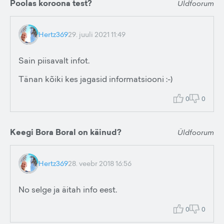
Poolas koroona test?
Üldfoorum
Hertz369
29. juuli 2021 11:49
Sain piisavalt infot.
Tänan kõiki kes jagasid informatsiooni :-)
0
0
Keegi Bora Boral on käinud?
Üldfoorum
Hertz369
28. veebr 2018 16:56
No selge ja äitah info eest.
0
0