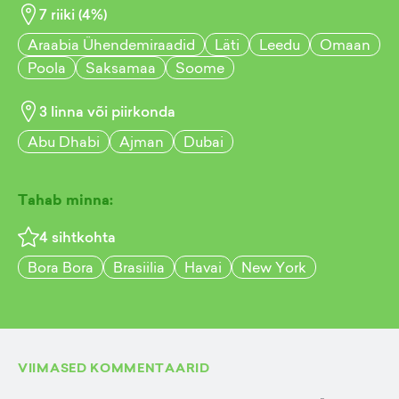
7
riiki (
4
%)
Araabia Ühendemiraadid
Läti
Leedu
Omaan
Poola
Saksamaa
Soome
3
linna või piirkonda
Abu Dhabi
Ajman
Dubai
Tahab minna:
4
sihtkohta
Bora Bora
Brasiilia
Havai
New York
VIIMASED KOMMENTAARID