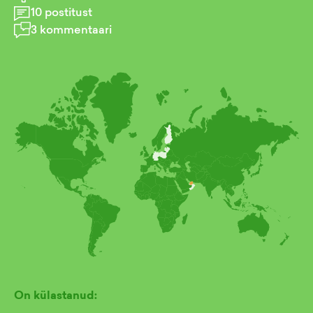
10
postitust
3
kommentaari
On külastanud: