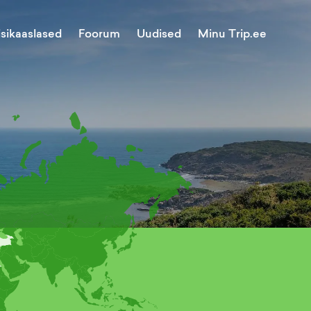
Minu Trip.ee
isikaaslased
Foorum
Uudised