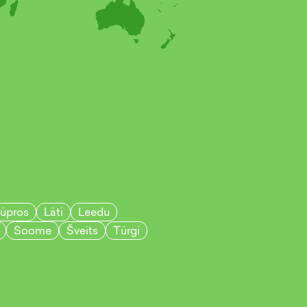
üpros
Läti
Leedu
Soome
Šveits
Türgi