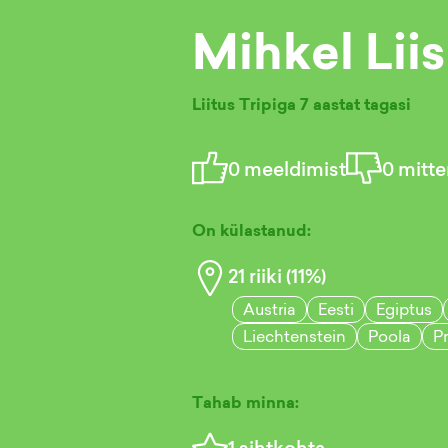
Mihkel Liis
Liitus Tripiga
7 aastat tagasi
0
meeldimist
0
mitte
On külastanud:
21
riiki (
11
%)
Austria
Eesti
Egiptus
Liechtenstein
Poola
P
Tahab minna:
1
sihtkohta