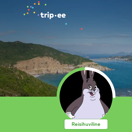
Reisihuviline