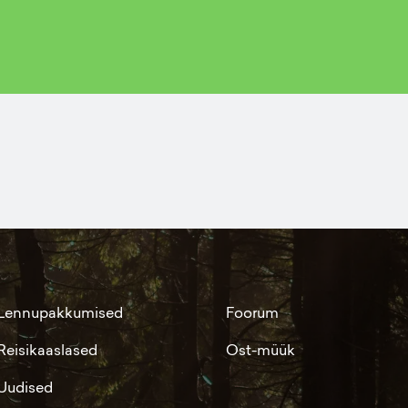
Lennupakkumised
Foorum
Reisikaaslased
Ost-müük
Uudised