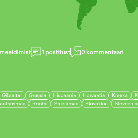
meeldimist
1
postitust
0
kommentaari
Gibraltar
Gruusia
Hispaania
Horvaatia
Kreeka
K
rantsusmaa
Rootsi
Saksamaa
Slovakkia
Sloveenia