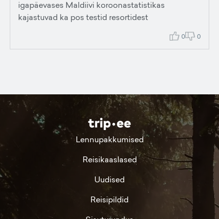
igapäevases Maldiivi koroonastatistikas
kajastuvad ka pos testid resortidest
0
0
Lennupakkumised
Reisikaaslased
Uudised
Reisipildid