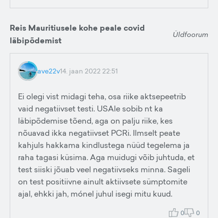
Reis Mauritiusele kohe peale covid
Üldfoorum
läbipõdemist
ave22v
14. jaan 2022 22:51
Ei olegi vist midagi teha, osa riike aktsepeetrib
vaid negatiivset testi. USAle sobib nt ka
läbipõdemise tõend, aga on palju riike, kes
nõuavad ikka negatiivset PCRi. Ilmselt peate
kahjuls hakkama kindlustega nüüd tegelema ja
raha tagasi küsima. Aga muidugi võib juhtuda, et
test siiski jõuab veel negatiivseks minna. Sageli
on test positiivne ainult aktiivsete sümptomite
ajal, ehkki jah, mónel juhul isegi mitu kuud.
0
0