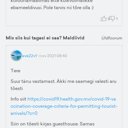
koroonamaailmas ette kõikvõimalikke
ebameeldivusi. Pole tarvis nii tõre olla :)
2
1
Mis siis kui tagasi ei saa? Maldiivid
Üldfoorum
ave22v
9. nov 2021 08:40
Tere
Suur tänu vastamast. Äkki me saamegi valesti aru
tõesti
Info siit
https://covid19.health.gov.mv/covid-19-va
ccination-coverage-criteria-for-permitting-tourist-
arrivals/?c=0
Siin on tõesti kirjas guesthouse. Samas