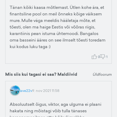
Tänan kõiki kaasa mõtlemast. Ütlen kohe ära, et
finantsiline pool on meil õnneks kõige väiksem
mure. Mulle väga meeldis hääletaja mõte, et
tõesti, olen ma haige Eestis või võõras riigis,
karantiinis pean istuma ühtemoodi. Bangalos
oma basseini ääres on see ilmselt tõesti toredam
kui kodus luku taga :)
0
1
Mis siis kui tagasi ei saa? Maldiivid
Üldfoorum
ave22v
9. nov 2021 11:58
Absoluutselt õigus, viktor, aga ulguma ei plaani
hakata ning mõistagi võib tulla tänases