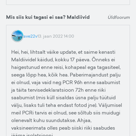
Mis siis kui tagasi ei saa? Maldiivid
Üldfoorum
ave22v
13. jaan 2022 14:00
Hei, hei, lihtsalt väike update, et saime kenasti
Maldiividel käidud, kokku 17 päeva. Õnneks ei
haigestunud enne reisi, kohapeal ega tagasiteel,
seega lõpp hea, kõik hea. Paberimajandust palju
ei olnud, vaja vaid neg PCR 96h enne saabumist
ja täita tervisedeklaratsioon 72h enne riiki
saabumist (mis küll sisaldas üsna palju tüütuid
välju, lisaks tuli teha endast fotod jne). Väljumisel
meil PCRi tarvis ei olnud, see sõltub siis muidugi
olenevalt kuhu suundutakse. Ahjaa,
vaksineerimata olles peab siiski riiki saabudes
jääma isolatsiooni.