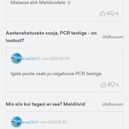
Malesse ehk Maldiividele ☺️
0
0
Aastavahetuseks sooja, PCR testiga - on
Üldfoorum
lootust?
ave22v
22. nov 2021 22:55
Igale poole saab ju negatiivse PCR testiga
2
3
Mis siis kui tagasi ei saa? Maldiivid
Üldfoorum
ave22v
11. nov 2021 15:22