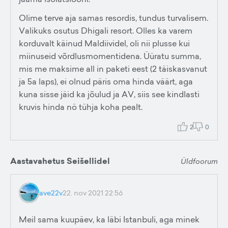
Olime terve aja samas resordis, tundus turvalisem.
Valikuks osutus Dhigali resort. Olles ka varem
korduvalt käinud Maldiividel, oli nii plusse kui
miinuseid võrdlusmomentidena. Üüratu summa,
mis me maksime all in paketi eest (2 täiskasvanut
ja 5a laps), ei olnud päris oma hinda väärt, aga
kuna sisse jäid ka jõulud ja AV, siis see kindlasti
kruvis hinda nö tühja koha pealt.
2
0
Aastavahetus Seišellidel
Üldfoorum
ave22v
22. nov 2021 22:56
Meil sama kuupäev, ka läbi Istanbuli, aga minek