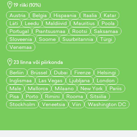
19
riiki (
10
%)
Austria
Belgia
Hispaania
Itaalia
Katar
Läti
Leedu
Maldiivid
Mauritius
Poola
Portugal
Prantsusmaa
Rootsi
Saksamaa
Sloveenia
Soome
Suurbritannia
Türgi
Venemaa
23
linna või piirkonda
Berliin
Brüssel
Dubai
Firenze
Helsingi
Inglismaa
Las Vegas
Ljubljana
London
Male
Mallorca
Milaano
New York
Pariis
Pisa
Porto
Rimini
Rooma
Sitsiilia
Stockholm
Veneetsia
Viin
Washington DC