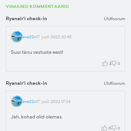
VIIMASED KOMMENTAARID
Ryanair‘i check-in
Üldfoorum
ave22v
17. juuli 2022 20:45
Suur tänu vastuste eest!
2
0
Ryanair‘i check-in
Üldfoorum
ave22v
17. juuli 2022 17:34
Jah, kohad olid olemas.
0
0