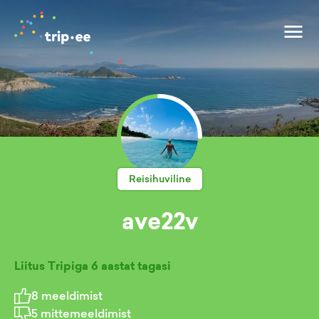
Reisihuviline
ave22v
Liitus Tripiga
6 aastat tagasi
8
meeldimist
5
mittemeeldimist