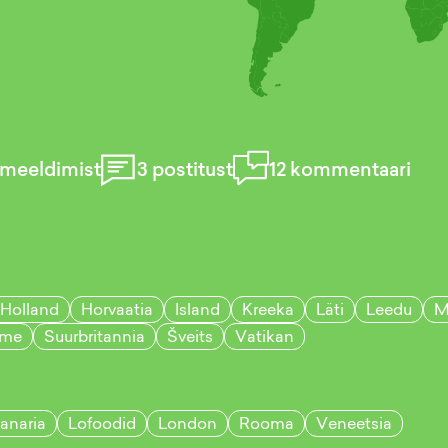
meeldimist
3
postitust
12
kommentaari
Holland
Horvaatia
Island
Kreeka
Läti
Leedu
M
me
Suurbritannia
Šveits
Vatikan
anaria
Lofoodid
London
Rooma
Veneetsia