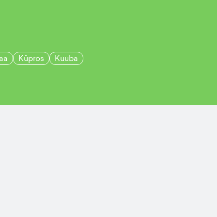
maa
Küpros
Kuuba