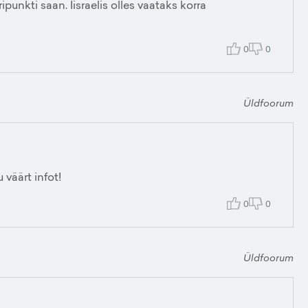
ipunkti saan. Iisraelis olles vaataks korra
0
0
Üldfoorum
 väärt infot!
0
0
Üldfoorum