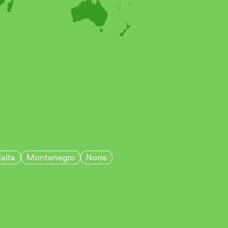
alta
Montenegro
Norra