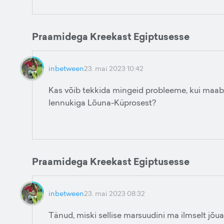
Praamidega Kreekast Egiptusesse
inbetween
23. mai 2023 10:42
Kas võib tekkida mingeid probleeme, kui maa
lennukiga Lõuna-Küprosest?
Praamidega Kreekast Egiptusesse
inbetween
23. mai 2023 08:32
Tänud, miski sellise marsuudini ma ilmselt jõua