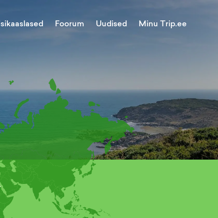
Minu Trip.ee
isikaaslased
Foorum
Uudised