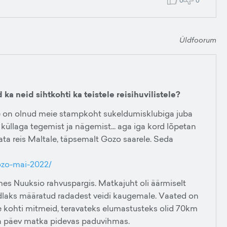
0
0
Üldfoorum
 ka neid sihtkohti ka teistele reisihuvilistele?
ee on olnud meie stampkoht sukeldumisklubiga juba
 küllaga tegemist ja nägemist... aga iga kord lõpetan
ta reis Maltale, täpsemalt Gozo saarele. Seda
ozo-mai-2022/
s Nuuksio rahvuspargis. Matkajuht oli äärmiselt
dlaks määratud radadest veidi kaugemale. Vaated on
ise kohti mitmeid, teravateks elumastusteks olid 70km
 ja päev matka pidevas paduvihmas.