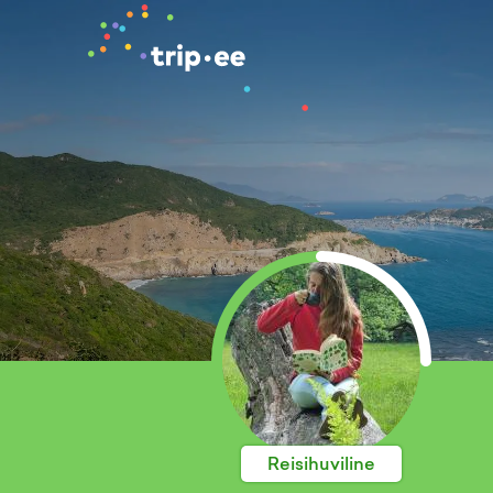
Reisihuviline