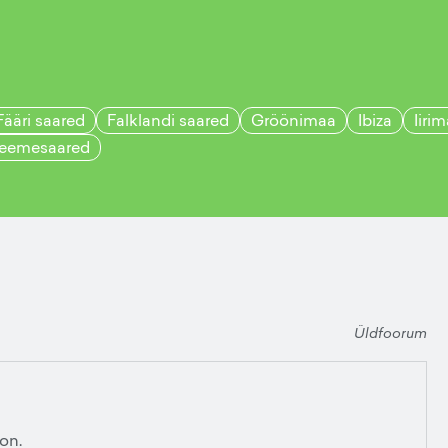
Fääri saared
Falklandi saared
Gröönimaa
Ibiza
Iiri
eemesaared
Üldfoorum
 on.