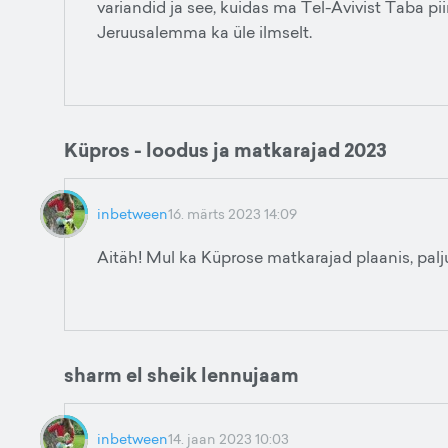
variandid ja see, kuidas ma Tel-Avivist Taba piir
Jeruusalemma ka üle ilmselt.
Küpros - loodus ja matkarajad 2023
inbetween
16. märts 2023 14:09
Aitäh! Mul ka Küprose matkarajad plaanis, palju
sharm el sheik lennujaam
inbetween
14. jaan 2023 10:03