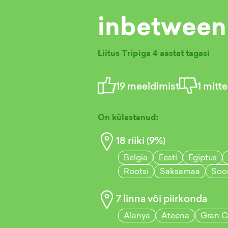
inbetween
Liitus Tripiga
4 aastat tagasi
19
meeldimist
1
mitte
On külastanud:
18
riiki (
9
%)
Belgia
Eesti
Egiptus
Rootsi
Saksamaa
Soo
7
linna või piirkonda
Alanya
Ateena
Gran C