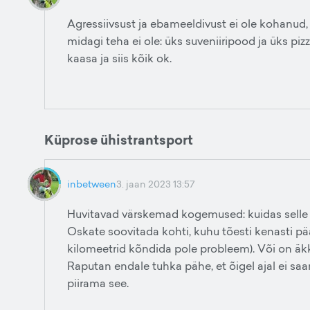
Agressiivsust ja ebameeldivust ei ole kohanud, 
midagi teha ei ole: üks suveniiripood ja üks piz
kaasa ja siis kõik ok.
Küprose ühistrantsport
inbetween
3. jaan 2023 13:57
Huvitavad värskemad kogemused: kuidas selle ü
Oskate soovitada kohti, kuhu tõesti kenasti p
kilomeetrid kõndida pole probleem). Või on äk
Raputan endale tuhka pähe, et õigel ajal ei saa
piirama see.