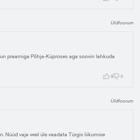
Üldfoorum
bun praamiga Põhja-Küproses aga soovin lahkuda
0
0
Üldfoorum
n. Nüüd vaja veel üle vaadata Türgis liikumise