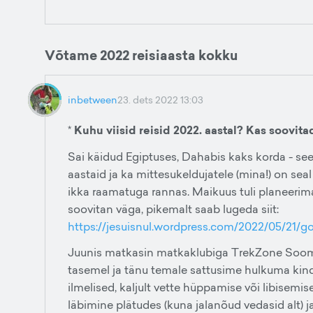
Võtame 2022 reisiaasta kokku
inbetween
23. dets 2022 13:03
*
Kuhu viisid reisid 2022. aastal? Kas soovitad
Sai käidud Egiptuses, Dahabis kaks korda - s
aastaid ja ka mittesukeldujatele (mina!) on seal
ikka raamatuga rannas. Maikuus tuli planeerima
soovitan väga, pikemalt saab lugeda siit:
https://jesuisnul.wordpress.com/2022/05/21/g
Juunis matkasin matkaklubiga TrekZone Soome
tasemel ja tänu temale sattusime hulkuma kin
ilmelised, kaljult vette hüppamise või libisem
läbimine plätudes (kuna jalanõud vedasid alt)