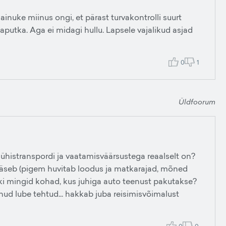
ainuke miinus ongi, et pärast turvakontrolli suurt
zaputka. Aga ei midagi hullu. Lapsele vajalikud asjad
0
1
Üldfoorum
histranspordi ja vaatamisväärsustega reaalselt on?
ääseb (pigem huvitab loodus ja matkarajad, mõned
ki mingid kohad, kus juhiga auto teenust pakutakse?
nud lube tehtud... hakkab juba reisimisvõimalust