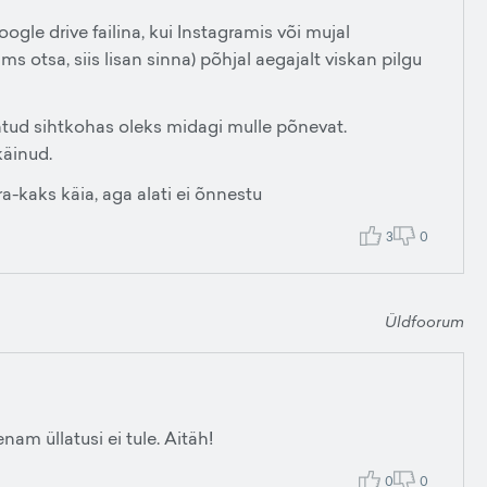
ogle drive failina, kui Instagramis või mujal
otsa, siis lisan sinna) põhjal aegajalt viskan pilgu
ntud sihtkohas oleks midagi mulle põnevat.
käinud.
a-kaks käia, aga alati ei õnnestu
3
0
Üldfoorum
nam üllatusi ei tule. Aitäh!
0
0