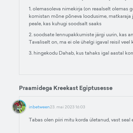
1. olemasoleva nimekirja (on reaalselt olemas go
komistan mõne põneva loodusime, matkaraja jms 
peale, kas kuhugi soodsalt saaks
2. soodsate lennupakkumiste järgi uurin, kas a
Tavaliselt on, ma ei ole ühelgi igaval reisil veel 
3. hingekodu Dahab, kus tahaks igal aastal korr
Praamidega Kreekast Egiptusesse
inbetween
23. mai 2023 16:03
Tabas olen piiri mitu korda ületanud, vast seal e