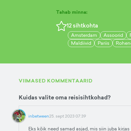
Tahab minna:
12
sihtkohta
Amsterdam
Assoorid
Maldiivid
Pariis
Rohen
VIIMASED KOMMENTAARID
Kuidas valite oma reisisihtkohad?
inbetween
25. sept 2023 07:39
Eks kõik need samad asjad, mis siin juba kirjas