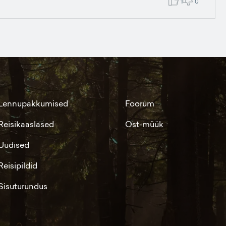
1
0
Lennupakkumised
Foorum
Reisikaaslased
Ost-müük
Uudised
Reisipildid
Sisuturundus