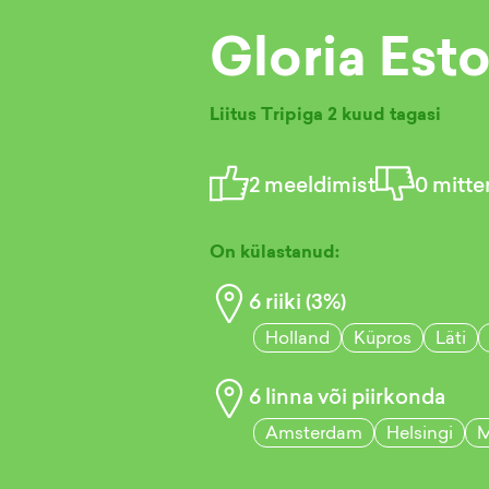
Gloria Est
Liitus Tripiga
2 kuud tagasi
2
meeldimist
0
mitte
On külastanud:
6
riiki (
3
%)
Holland
Küpros
Läti
6
linna või piirkonda
Amsterdam
Helsingi
M