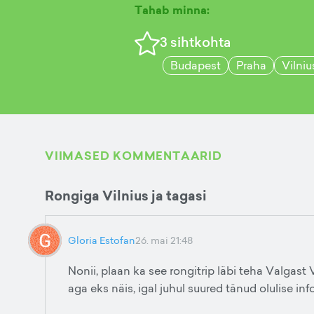
Tahab minna:
3
sihtkohta
Budapest
Praha
Vilniu
VIIMASED KOMMENTAARID
Rongiga Vilnius ja tagasi
Gloria Estofan
26. mai 21:48
Nonii, plaan ka see rongitrip läbi teha Valgast
aga eks näis, igal juhul suured tänud olulise info 