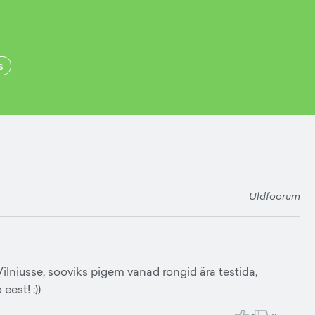
s
Üldfoorum
 Vilniusse, sooviks pigem vanad rongid ära testida,
eest! :))