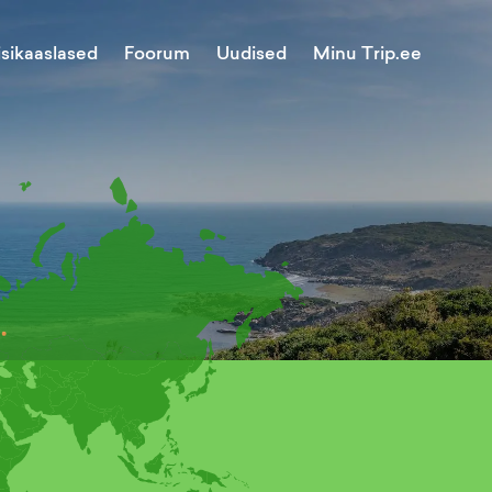
Minu Trip.ee
isikaaslased
Foorum
Uudised