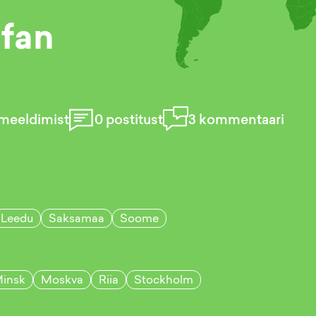
ofan
meeldimist
0
postitust
3
kommentaari
Leedu
Saksamaa
Soome
insk
Moskva
Riia
Stockholm