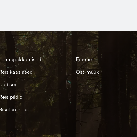
Lennupakkumised
Foorum
Reisikaaslased
Ost-müük
Uudised
Reisipildid
Sisuturundus