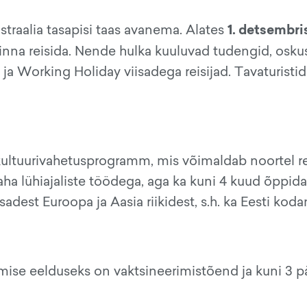
1. detsembri
straalia tasapisi taas avanema. Alates
sinna reisida. Nende hulka kuuluvad tudengid, osku
a Working Holiday viisadega reisijad. Tavaturisti
ultuurivahetusprogramm, mis võimaldab noortel rei
aha lühiajaliste töödega, aga ka kuni 4 kuud õppid
adest Euroopa ja Aasia riikidest, s.h. ka Eesti koda
imise eelduseks on vaktsineerimistõend ja kuni 3 