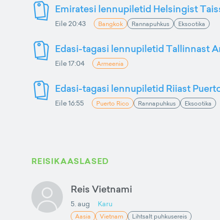
Emiratesi lennupiletid Helsingist Tai
Eile 20:43
Bangkok
Rannapuhkus
Eksootika
Edasi-tagasi lennupiletid Tallinnast 
Eile 17:04
Armeenia
Edasi-tagasi lennupiletid Riiast Puer
Eile 16:55
Puerto Rico
Rannapuhkus
Eksootika
REISIKAASLASED
Reis Vietnami
5. aug
Karu
Aasia
Vietnam
Lihtsalt puhkusereis