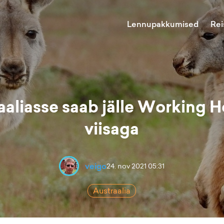
Lennupakkumised
Rei
aaliasse saab jälle Working H
viisaga
veigo
24. nov 2021 05:31
Austraalia