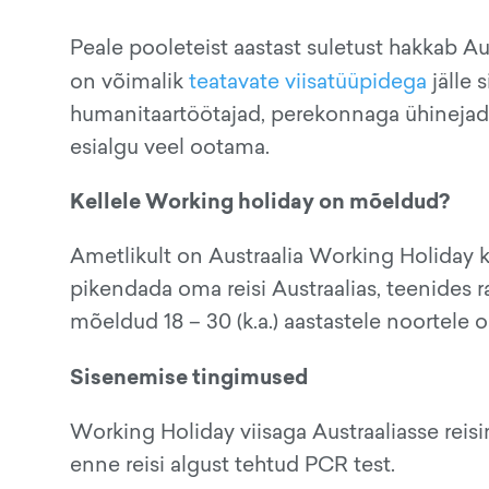
Peale pooleteist aastast suletust hakkab Au
on võimalik
teatavate viisatüüpidega
jälle 
humanitaartöötajad, perekonnaga ühinejad j
esialgu veel ootama.
Kellele Working holiday on mõeldud?
Ametlikult on Austraalia Working Holiday k
pikendada oma reisi Austraalias, teenides r
mõeldud 18 – 30 (k.a.) aastastele noortele os
Sisenemise tingimused
Working Holiday viisaga Austraaliasse reis
enne reisi algust tehtud PCR test.