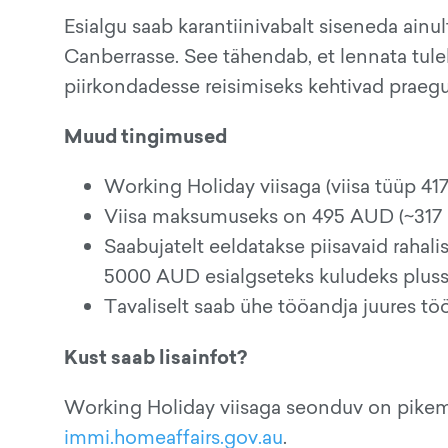
Esialgu saab karantiinivabalt siseneda ainul
Canberrasse. See tähendab, et lennata tul
piirkondadesse reisimiseks kehtivad praegu
Muud tingimused
Working Holiday viisaga (viisa tüüp 417)
Viisa maksumuseks on 495 AUD (~317 e
Saabujatelt eeldatakse piisavaid rahali
5000 AUD esialgseteks kuludeks pluss 
Tavaliselt saab ühe tööandja juures tö
Kust saab lisainfot?
Working Holiday viisaga seonduv on pikemal
immi.homeaffairs.gov.au
.