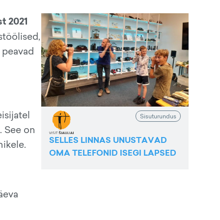
st 2021
stöölised,
d peavad
sijatel
Sisuturundus
a. See on
SELLES LINNAS UNUSTAVAD
nikele.
OMA TELEFONID ISEGI LAPSED
päeva