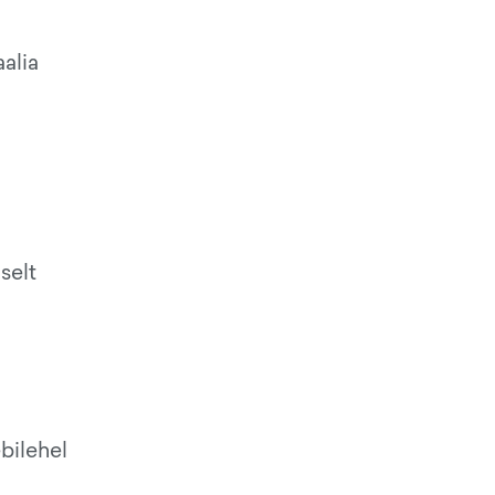
alia
selt
bilehel