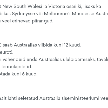
t New South Walesi ja Victoria osariiki, lisaks ka
eb kas Sydneysse või Melbourne’i. Muudesse Austra
 veel erinevad piirangud.
 saab Austraalias viibida kuni 12 kuud.
urot).
si vahendeid enda Austraalias ülalpidamiseks, tavali
lennukipiletid.
ötada kuni 6 kuud.
t lahti seletatud Austraalia siseministeeriumi vee