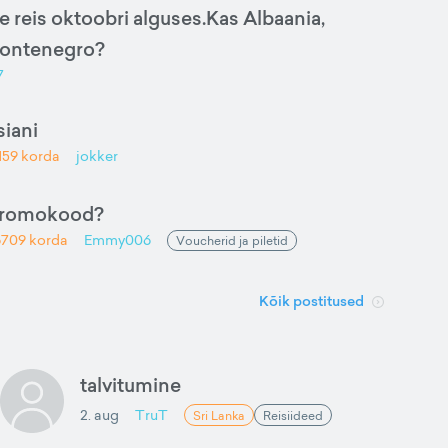
e reis oktoobri alguses.Kas Albaania,
Montenegro?
7
iani
159
korda
jokker
promokood?
6709
korda
Emmy006
Voucherid ja piletid
Kõik postitused
talvitumine
2. aug
TruT
Sri Lanka
Reisiideed