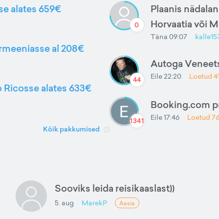
sse alates 659€
Plaanis nädalan
Horvaatia või 
0
Täna 09:07
kalle15
Armeeniasse al 208€
Autoga Veneets
Eile 22:20
Loetud
4
44
to Ricosse alates 633€
Booking.com 
Eile 17:46
Loetud
7
1341
Kõik pakkumised
Sooviks leida reisikaaslast))
5. aug
MarekP
Aasia