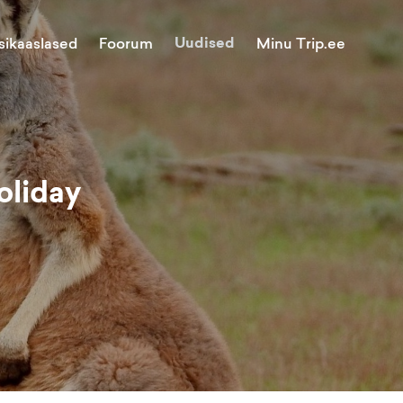
Uudised
Minu Trip.ee
sikaaslased
Foorum
oliday