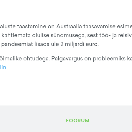
maluste taastamine on Austraalia taasavamise esim
ahtlemata olulise sündmusega, sest töö- ja reisiv
pandeemiat lisada üle 2 miljardi euro.
 võimalike ohtudega. Palgavargus on probleemiks k
iin
.
FOORUM