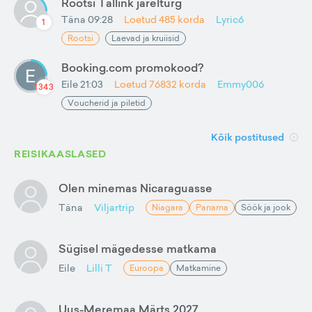
Rootsi Tallink järelturg
Täna 09:28
Loetud
485
korda
Lyric6
1
Rootsi
Laevad ja kruiisid
Booking.com promokood?
Eile 21:03
Loetud
76832
korda
Emmy006
1343
Voucherid ja piletid
Kõik postitused
REISIKAASLASED
Olen minemas Nicaraguasse
Täna
Viljartrip
Niagara
Panama
Söök ja jook
Sügisel mägedesse matkama
Eile
Lilli T
Euroopa
Matkamine
Uus-Meremaa Märts 2027