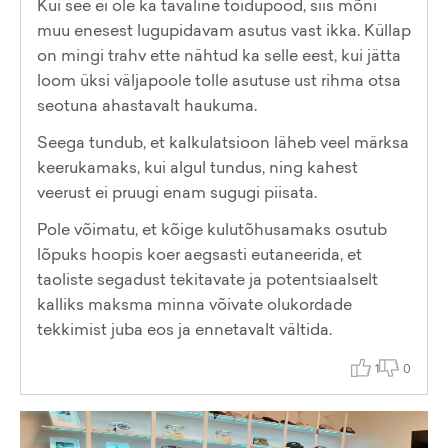
Kui see ei ole ka tavaline toidupood, siis mõni
muu enesest lugupidavam asutus vast ikka. Küllap
on mingi trahv ette nähtud ka selle eest, kui jätta
loom üksi väljapoole tolle asutuse ust rihma otsa
seotuna ahastavalt haukuma.
Seega tundub, et kalkulatsioon läheb veel märksa
keerukamaks, kui algul tundus, ning kahest
veerust ei pruugi enam sugugi piisata.
Pole võimatu, et kõige kulutõhusamaks osutub
lõpuks hoopis koer aegsasti eutaneerida, et
taoliste segadust tekitavate ja potentsiaalselt
kalliks maksma minna võivate olukordade
tekkimist juba eos ja ennetavalt vältida.
1
0