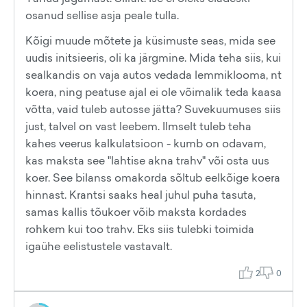
osanud sellise asja peale tulla.
Kõigi muude mõtete ja küsimuste seas, mida see
uudis initsieeris, oli ka järgmine. Mida teha siis, kui
sealkandis on vaja autos vedada lemmiklooma, nt
koera, ning peatuse ajal ei ole võimalik teda kaasa
võtta, vaid tuleb autosse jätta? Suvekuumuses siis
just, talvel on vast leebem. Ilmselt tuleb teha
kahes veerus kalkulatsioon - kumb on odavam,
kas maksta see "lahtise akna trahv" või osta uus
koer. See bilanss omakorda sõltub eelkõige koera
hinnast. Krantsi saaks heal juhul puha tasuta,
samas kallis tõukoer võib maksta kordades
rohkem kui too trahv. Eks siis tulebki toimida
igaühe eelistustele vastavalt.
2
0