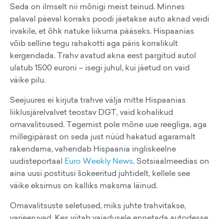
Seda on ilmselt nii mõnigi meist teinud. Minnes
palaval päeval korraks poodi jäetakse auto aknad veidi
irvakile, et õhk natuke liikuma pääseks. Hispaanias
võib selline tegu rahakotti aga päris korralikult
kergendada. Trahv avatud akna eest pargitud autol
ulatub 1500 euroni – isegi juhul, kui jäetud on vaid
väike pilu.
Seejuures ei kirjuta trahve välja mitte Hispaanias
liiklusjärelvalvet teostav DGT, vaid kohalikud
omavalitsused. Tegemist pole mõne uue reegliga, aga
millegipärast on seda just nüüd hakatud agaramalt
rakendama, vahendab Hispaania ingliskeelne
uudisteportaal
Euro Weekly News
. Sotsiaalmeedias on
aina uusi postitusi šokeeritud juhtidelt, kellele see
väike eksimus on kalliks maksma läinud.
Omavalitsuste seletused, miks juhte trahvitakse,
varieeruvad. Kes viitab vajadusele ennetada autodesse