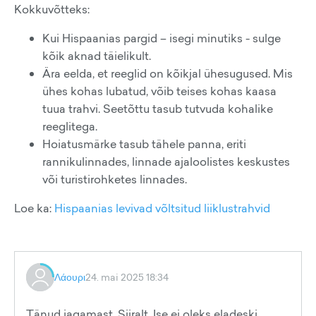
Kokkuvõtteks:
Kui Hispaanias pargid – isegi minutiks - sulge
kõik aknad täielikult.
Ära eelda, et reeglid on kõikjal ühesugused. Mis
ühes kohas lubatud, võib teises kohas kaasa
tuua trahvi. Seetõttu tasub tutvuda kohalike
reeglitega.
Hoiatusmärke tasub tähele panna, eriti
rannikulinnades, linnade ajaloolistes keskustes
või turistirohketes linnades.
Loe ka:
Hispaanias levivad võltsitud liiklustrahvid
Λάουρι
24. mai 2025 18:34
Tänud jagamast. Siiralt. Ise ei oleks eladeski