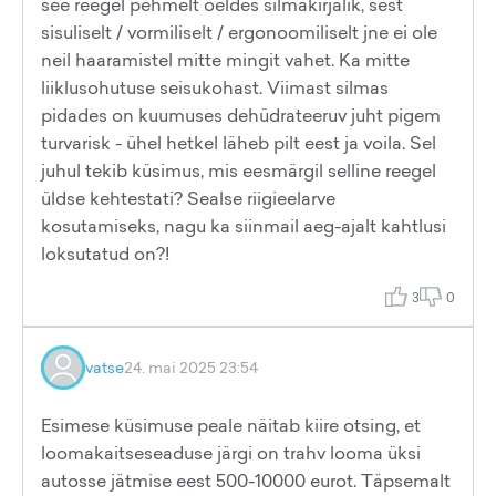
see reegel pehmelt öeldes silmakirjalik, sest
sisuliselt / vormiliselt / ergonoomiliselt jne ei ole
neil haaramistel mitte mingit vahet. Ka mitte
liiklusohutuse seisukohast. Viimast silmas
pidades on kuumuses dehüdrateeruv juht pigem
turvarisk - ühel hetkel läheb pilt eest ja voila. Sel
juhul tekib küsimus, mis eesmärgil selline reegel
üldse kehtestati? Sealse riigieelarve
kosutamiseks, nagu ka siinmail aeg-ajalt kahtlusi
loksutatud on?!
3
0
vatse
24. mai 2025 23:54
Esimese küsimuse peale näitab kiire otsing, et
loomakaitseseaduse järgi on trahv looma üksi
autosse jätmise eest 500-10000 eurot. Täpsemalt