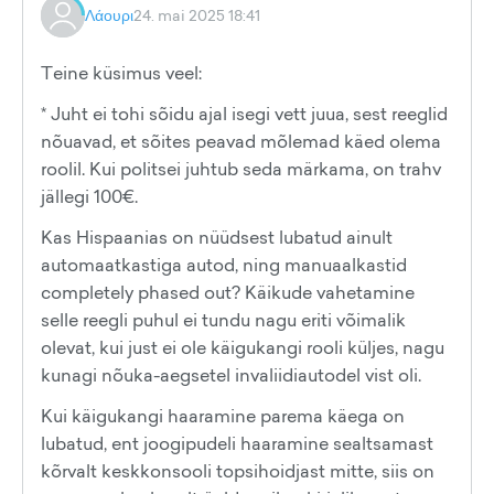
Λάουρι
24. mai 2025 18:41
Teine küsimus veel:
* Juht ei tohi sõidu ajal isegi vett juua, sest reeglid
nõuavad, et sõites peavad mõlemad käed olema
roolil. Kui politsei juhtub seda märkama, on trahv
jällegi 100€.
Kas Hispaanias on nüüdsest lubatud ainult
automaatkastiga autod, ning manuaalkastid
completely phased out? Käikude vahetamine
selle reegli puhul ei tundu nagu eriti võimalik
olevat, kui just ei ole käigukangi rooli küljes, nagu
kunagi nõuka-aegsetel invaliidiautodel vist oli.
Kui käigukangi haaramine parema käega on
lubatud, ent joogipudeli haaramine sealtsamast
kõrvalt keskkonsooli topsihoidjast mitte, siis on