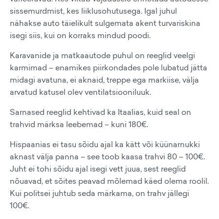
sissemurdmist, kes liiklusohutusega. Igal juhul
nähakse auto täielikult sulgemata akent turvariskina
isegi siis, kui on korraks mindud poodi.
Karavanide ja matkaautode puhul on reeglid veelgi
karmimad – enamikes piirkondades pole lubatud jätta
midagi avatuna, ei aknaid, treppe ega markiise, välja
arvatud katusel olev ventilatsiooniluuk.
Sarnased reeglid kehtivad ka Itaalias, kuid seal on
trahvid märksa leebemad – kuni 180€.
Hispaanias ei tasu sõidu ajal ka kätt või küünarnukki
aknast välja panna – see toob kaasa trahvi 80 – 100€.
Juht ei tohi sõidu ajal isegi vett juua, sest reeglid
nõuavad, et sõites peavad mõlemad käed olema roolil.
Kui politsei juhtub seda märkama, on trahv jällegi
100€.