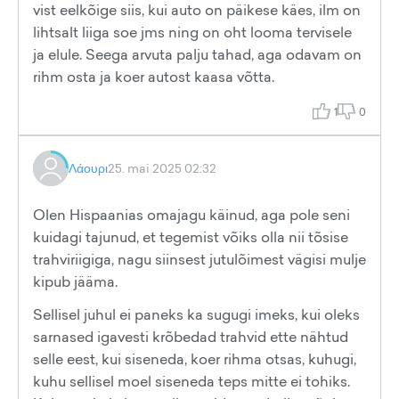
vist eelkõige siis, kui auto on päikese käes, ilm on
lihtsalt liiga soe jms ning on oht looma tervisele
ja elule. Seega arvuta palju tahad, aga odavam on
rihm osta ja koer autost kaasa võtta.
1
0
Λάουρι
25. mai 2025 02:32
Olen Hispaanias omajagu käinud, aga pole seni
kuidagi tajunud, et tegemist võiks olla nii tõsise
trahviriigiga, nagu siinsest jutulõimest vägisi mulje
kipub jääma.
Sellisel juhul ei paneks ka sugugi imeks, kui oleks
sarnased igavesti krõbedad trahvid ette nähtud
selle eest, kui siseneda, koer rihma otsas, kuhugi,
kuhu sellisel moel siseneda teps mitte ei tohiks.