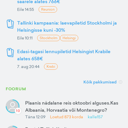
saarele alates 766€
Eile 14:55
Reunion
Tallinki kampaania: laevapiletid Stockholmi ja
Helsingisse kuni -30%
Eile 10:11
Stockholm
Helsingi
Edasi-tagasi lennupiletid Helsingist Krabile
alates 658€
7. aug 20:44
Krabi
Kõik pakkumised
FOORUM
Plaanis nädalane reis oktoobri alguses.Kas
Albaania, Horvaatia või Montenegro?
10
Täna 12:09
Loetud
873
korda
kalle157