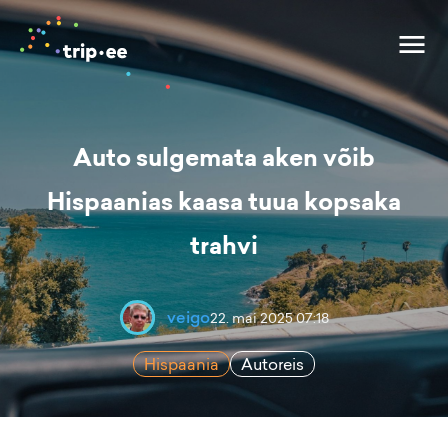
Auto sulgemata aken võib
Hispaanias kaasa tuua kopsaka
trahvi
veigo
22. mai 2025 07:18
Hispaania
Autoreis