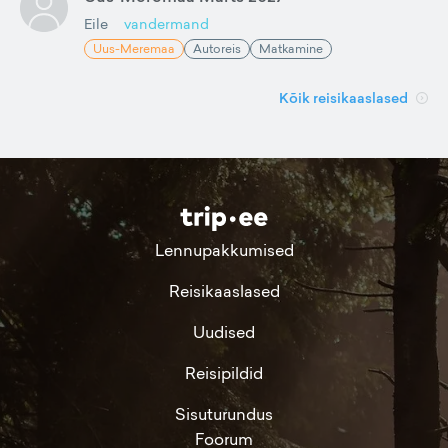
Eile
vandermand
Uus-Meremaa
Autoreis
Matkamine
Kõik reisikaaslased
Lennupakkumised
Reisikaaslased
Uudised
Reisipildid
Sisuturundus
Foorum