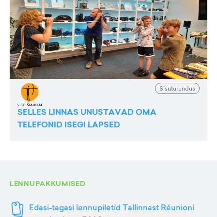
Sisuturundus
SELLES LINNAS UNUSTAVAD OMA
TELEFONID ISEGI LAPSED
LENNUPAKKUMISED
Edasi-tagasi lennupiletid Tallinnast Réunioni