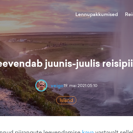
Lennupakkumised
Rei
eevendab juunis-juulis reisip
veigo
19. mai 2021 05:10
Island
pannud piirangute leevendamise
kava
vastavalt selle