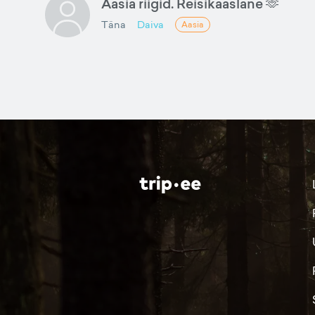
Aasia riigid. Reisikaaslane 🫶
Täna
Daiva
Aasia