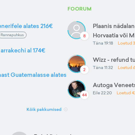
FOORUM
nerifele alates 216€
Plaanis nädalan
Horvaatia või 
Rannapuhkus
8
Täna 19:18
Loetud
arrakechi al 174€
Wizz - refund t
Täna 11:32
Loetud
2
nnast Guatemalasse alates
Autoga Veneets
Eile 22:20
Loetud
4
44
Kõik pakkumised