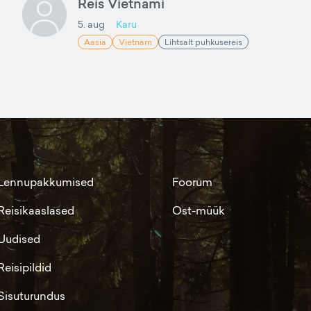
Reis Vietnami
5. aug
Karu
Aasia
Vietnam
Lihtsalt puhkusereis
Lennupakkumised
Foorum
Reisikaaslased
Ost-müük
Uudised
Reisipildid
Sisuturundus