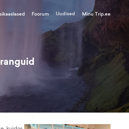
Uudised
Minu Trip.ee
sikaaslased
Foorum
iiranguid
le, kuidas