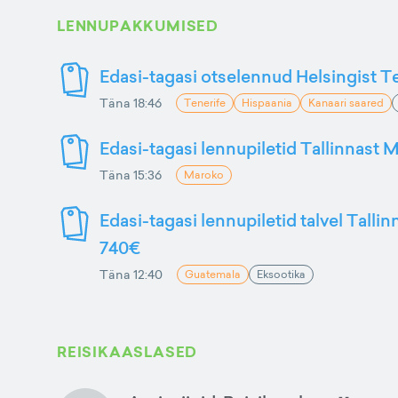
LENNUPAKKUMISED
Edasi-tagasi otselennud Helsingist Te
Täna 18:46
Tenerife
Hispaania
Kanaari saared
Edasi-tagasi lennupiletid Tallinnast M
Täna 15:36
Maroko
Edasi-tagasi lennupiletid talvel Talli
740€
Täna 12:40
Guatemala
Eksootika
REISIKAASLASED