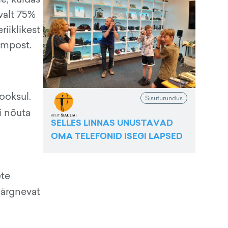
valt 75%
iiklikest
empost.
ooksul.
Sisuturundus
i nõuta
SELLES LINNAS UNUSTAVAD
OMA TELEFONID ISEGI LAPSED
ete
 järgnevat