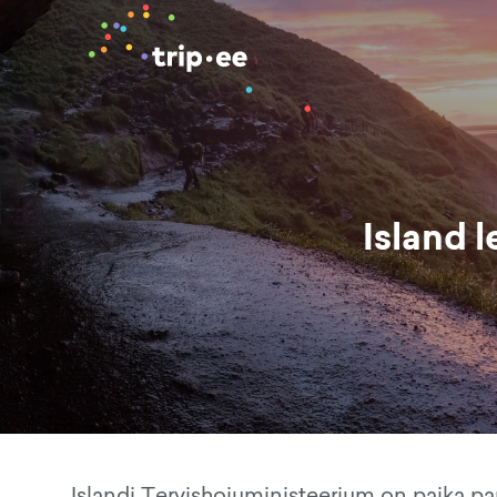
Island l
Islandi Tervishoiuministeerium on paika 