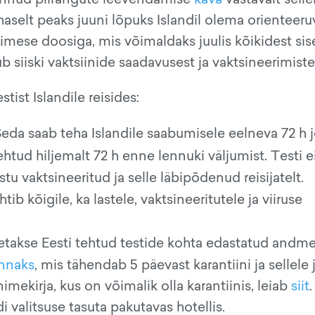
selt peaks juuni lõpuks Islandil olema orienteeru
mese doosiga, mis võimaldaks juulis kõikidest siser
b siiski vaktsiinide saadavusest ja vaktsineerimist
tist Islandile reisides:
Seda saab teha Islandile saabumisele eelneva 72 h j
ehtud hiljemalt 72 h enne lennuki väljumist. Testi e
u vaktsineeritud ja selle läbipõdenud reisijatelt.
tib kõigile, ka lastele, vaktsineeritutele ja viiruse
 loetakse Eesti tehtud testide kohta edastatud andm
onnaks
, mis tähendab 5 päevast karantiini ja sellele
imekirja, kus on võimalik olla karantiinis, leiab
siit
.
di valitsuse tasuta pakutavas hotellis.