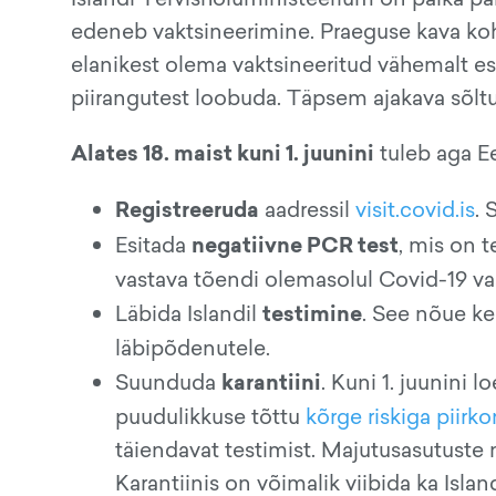
edeneb vaktsineerimine. Praeguse kava koha
elanikest olema vaktsineeritud vähemalt esi
piirangutest loobuda. Täpsem ajakava sõltu
Alates 18. maist kuni 1. juunini
tuleb aga Ees
Registreeruda
aadressil
visit.covid.is
. 
negatiivne PCR test
Esitada
, mis on t
vastava tõendi olemasolul Covid-19 vast
testimine
Läbida Islandil
. See nõue keh
läbipõdenutele.
karantiini
Suunduda
. Kuni 1. juunini
puudulikkuse tõttu
kõrge riskiga piirk
täiendavat testimist. Majutusasutuste n
Karantiinis on võimalik viibida ka Islan