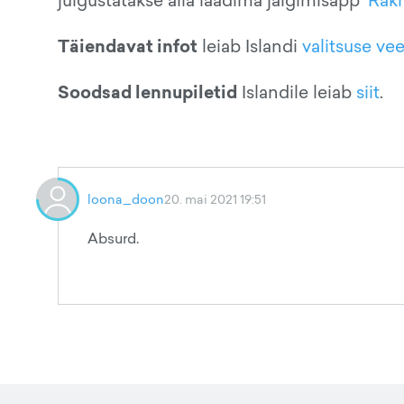
julgustatakse alla laadima jälgimisäpp "
Rakn
Täiendavat infot
leiab Islandi
valitsuse ve
Soodsad lennupiletid
Islandile leiab
siit
.
loona_doon
20. mai 2021 19:51
Absurd.