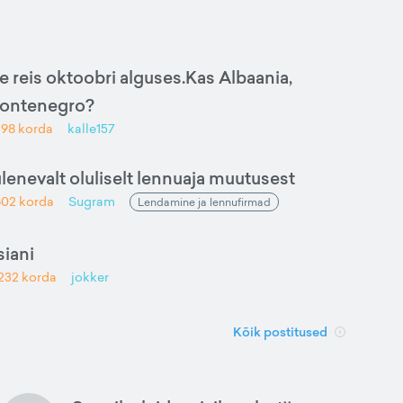
e reis oktoobri alguses.Kas Albaania,
Montenegro?
398
korda
kalle157
ulenevalt oluliselt lennuaja muutusest
602
korda
Sugram
Lendamine ja lennufirmad
iani
232
korda
jokker
Kõik postitused