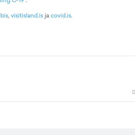
ing C-19
".
ebis
,
visitisland.is
ja
covid.is
.