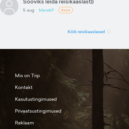
Sooviks leida reisikaaslast))
5. aug
MarekP
Aasia
Kõik reisikaaslased
Mis on Trip
Kontakt
Kasutustingimused
Privaatsustingimused
Reklaam